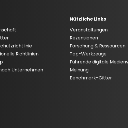
Nützliche Links
nschaft
Veranstaltungen
tter
Rezensionen
hutzrichtlinie
Forschung & Ressourcen
onelle Richtlinien
Top-Werkzeuge
ap
Führende digitale Medien
 nach Unternehmen
Meinung
Benchmark-Gitter