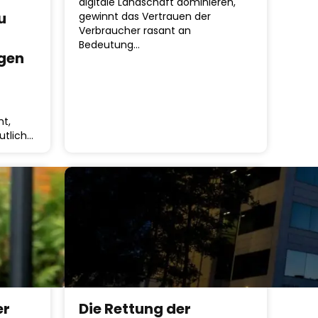
digitale Landschaft dominieren,
u
gewinnt das Vertrauen der
Verbraucher rasant an
Bedeutung…
ngen
t,
utlich…
er
Die Rettung der