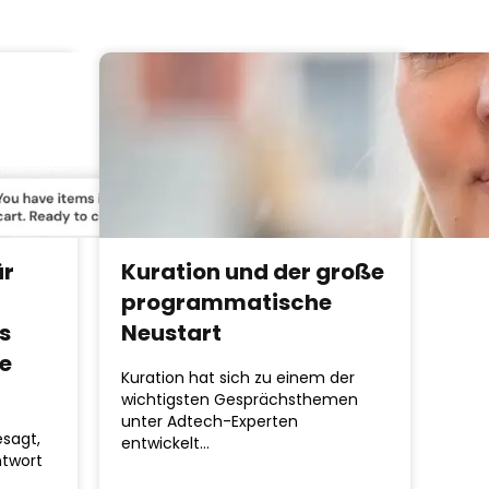
ür
Kuration und der große
programmatische
s
Neustart
be
Kuration hat sich zu einem der
wichtigsten Gesprächsthemen
unter Adtech-Experten
esagt,
entwickelt…
ntwort