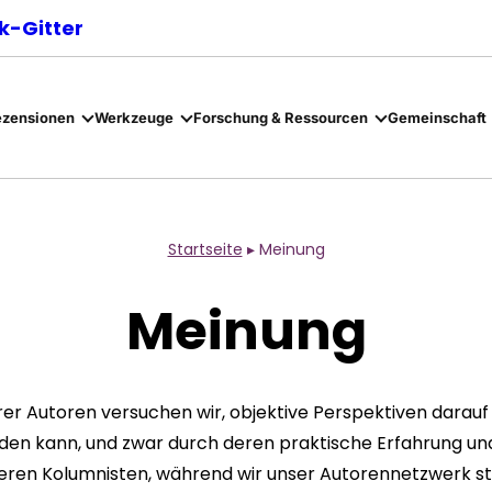
-Gitter
ezensionen
Werkzeuge
Forschung & Ressourcen
Gemeinschaft
Startseite
▸
Meinung
Meinung
er Autoren versuchen wir, objektive Perspektiven darau
en kann, und zwar durch deren praktische Erfahrung un
seren Kolumnisten, während wir unser Autorennetzwerk ste