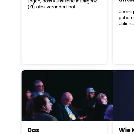
sagen, dass Künstliche Intelligenz
(KI) alles verändert hat,…
Uneinig
gehören
üblich…
Das
Wie 