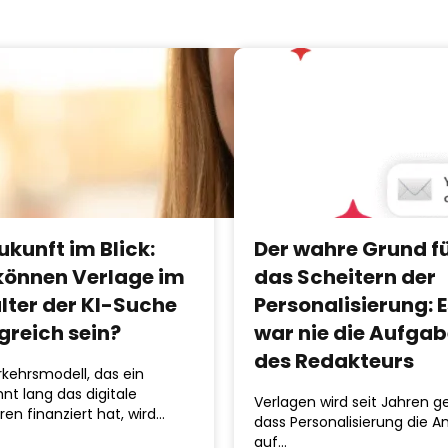
ukunft im Blick:
Der wahre Grund f
können Verlage im
das Scheitern der
alter der KI-Suche
Personalisierung: E
greich sein?
war nie die Aufga
des Redakteurs
kehrsmodell, das ein
nt lang das digitale
Verlagen wird seit Jahren g
eren finanziert hat, wird…
dass Personalisierung die A
auf…