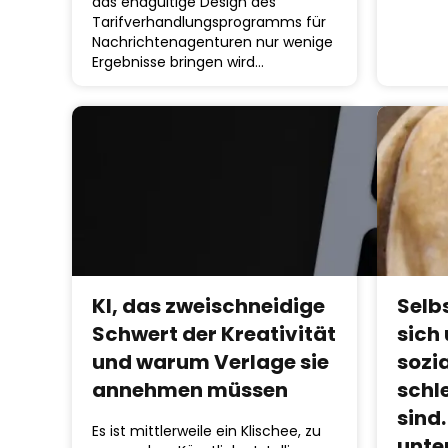
das endgültige Design des
Tarifverhandlungsprogramms für
Nachrichtenagenturen nur wenige
Ergebnisse bringen wird…
KI, das zweischneidige
Selb
Schwert der Kreativität
sich
und warum Verlage sie
sozi
annehmen müssen
schl
sind
Es ist mittlerweile ein Klischee, zu
unte