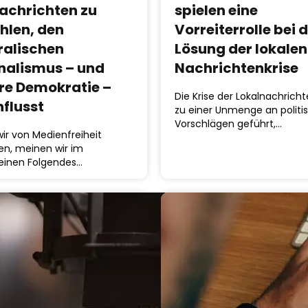
Nachrichten zu
spielen eine
hlen, den
Vorreiterrolle bei 
ralischen
Lösung der lokalen
nalismus – und
Nachrichtenkrise
re Demokratie –
Die Krise der Lokalnachrich
nflusst
zu einer Unmenge an politi
Vorschlägen geführt,…
ir von Medienfreiheit
en, meinen wir im
einen Folgendes…