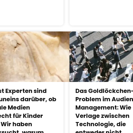
st Experten sind
Das Goldlöckchen
 uneins darüber, ob
Problem im Audie
ale Medien
Management: Wie
echt für Kinder
Verlage zwischen
. Wir haben
Technologie, die
rsucht, warum
entweder nicht