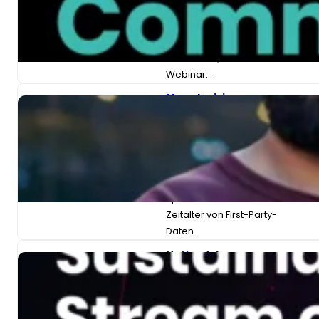
Generation KI“
in Partnerschaft mit ON-
DEMAND WEBINAR Gen AI
x Comms Q&A
Webinar…
Monetarisierung
von
Sportnachrichten
im Zeitalter von
First-Party-Daten
ON-DEMAND-WEBINAR:
Monetarisierung von
Sportnachrichten im
Zeitalter von First-Party-
Daten…
Native Ads:
Nachhaltige
Einnahmequelle
oder Modewort?
ON-DEMAND-WEBINAR