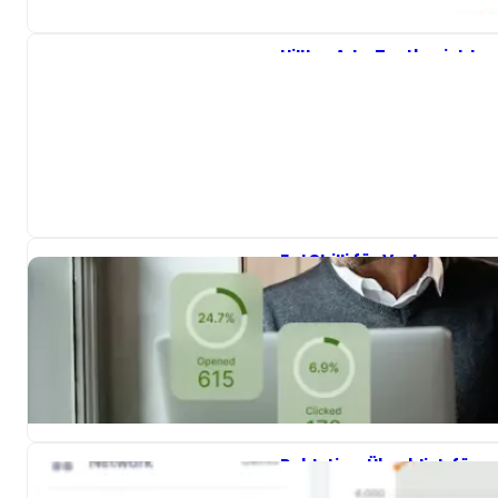
Kunden umwandelt…
HilltopAds-Testbericht
2026
Werbung stellt zwar eine
wichtige Einnahmequelle
für Verlage dar…
FatChilli für Verlage
2026 – Rezension
Anonyme Website-
Besucher in zahlende
Abonnenten zu
verwandeln, ist eine
tägliche Herausforderung…
Publytics-Überblick für
2025