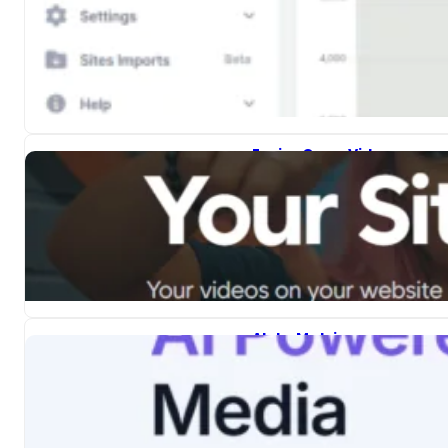
Verlage verlassen sich
nicht mehr auf generische
Analysen. Sie wollen…
Ezoics Open.Video-
Rückblick für 2025
In den 1990er Jahren war
der Besitz einer eigenen
Blog-Domain etwas
Besonderes…
AlphaMetricx-
Rückblick für 2025
Die meisten Unternehmen
greifen heutzutage auf
Daten zurück, um ihre