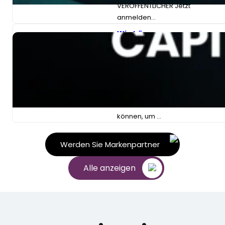
VERÖFFENTLICHER Jetzt
anmelden…
Wie können
Redaktionen die
Wahlsaison nutzen,
um Wachstum zu
generieren?
ON-DEMAND-WEBINAR
Wie Redaktionen die
Wahlsaison nutzen
können, um …
Werden Sie Markenpartner
Alle anzeigen