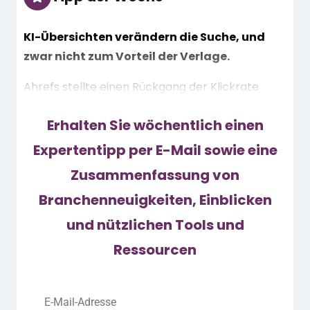
KI-Übersichten verändern die Suche, und
zwar nicht zum Vorteil der Verlage.
Ahrefs stellte einen Rückgang der Klickrate
(CTR) um 34,5 % bei 300.000 informativen
Erhalten Sie wöchentlich einen
Keywords fest, wenn KI-Übersichten angezeigt
wurden.
Expertentipp per E-Mail sowie eine
Google schlägt zwar mehr Klicks vor,
Zusammenfassung von
unabhängige Studien zeigen jedoch, dass Nutzer
Branchenneuigkeiten, Einblicken
die Antworten in den Suchergebnissen finden,
was zu Traffic-Verlusten führt.
und nützlichen Tools und
Daraus ergeben sich wichtige
Ressourcen
Handlungsempfehlungen für Publisher:
Clusterfokus diversifizieren – Kommerzielle,