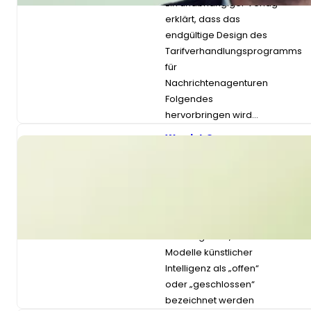
Ein unabhängiger Verlag
erklärt, dass das
endgültige Design des
Tarifverhandlungsprogramms
für
Nachrichtenagenturen
Folgendes
hervorbringen wird…
Was ist Open-
Source-KI? Ein
Software-
Engineering-
Forscher erklärt es
Sie haben
wahrscheinlich schon
einmal gehört, dass
Modelle künstlicher
Intelligenz als „offen“
oder „geschlossen“
bezeichnet werden