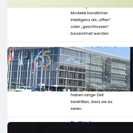
einmal gehört, dass
Modelle künstlicher
Intelligenz als „offen“
oder „geschlossen“
bezeichnet werden
Warum ein EU-Urteil
über eine Verkehrs-
App weitreichende
Folgen für große
Technologieunterne
hmen haben könnte
Viele der größten
Online-Plattformen
haben lange Zeit
bestritten, dass sie es
seien…
Ein KI-Labor
behauptet, Chatbots
besäßen