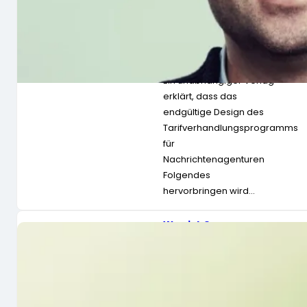
e, die 2.864
australische
Nachrichtenagentur
en zählt, würde
weniger als 100
finanzieren
Ein unabhängiger Verlag
erklärt, dass das
endgültige Design des
Tarifverhandlungsprogramms
für
Nachrichtenagenturen
Folgendes
hervorbringen wird…
Was ist Open-
Source-KI? Ein
Software-
Engineering-
Forscher erklärt es
Sie haben
wahrscheinlich schon