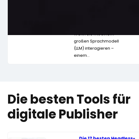
möglicherweise ein
Schlüsselmerkmal
von Bewusstsein.
Stimmt das? Und was
nun?
Wenn Sie mit einem
großen Sprachmodell
(LLM) interagieren –
einem…
Die besten Tools für
digitale Publisher
Die 17 besten Headless-