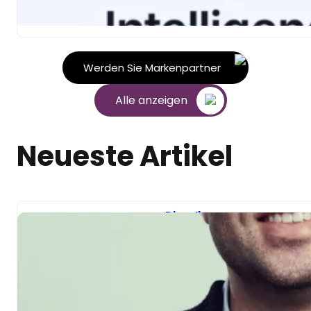
Leistung zu messen…
Werden Sie Markenpartner
Alle anzeigen
Neueste Artikel
Dieselbe
Regulierungsbehörd
e, die 2.864
australische
Nachrichtenagentur
en zählt, würde
weniger als 100
finanzieren