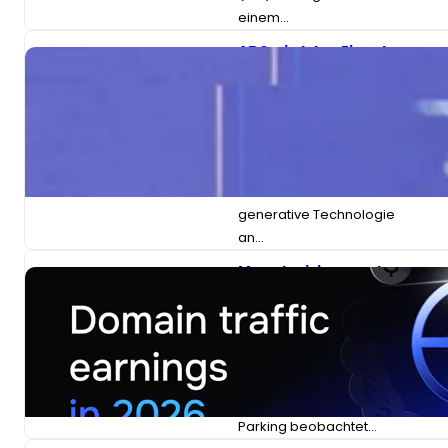
einem…
ABC wird den Einsatz
von KI im
Journalismus testen.
Welche Risiken und
Vorteile gibt es?
Heute Morgen kündigte
die ABC eine Änderung
ihrer Position zum Thema
generative Technologie
an…
Monetarisierung des
Domain-Traffics ab
2026
In den letzten Jahren
haben wir einen
Rückgang der
Einnahmen aus Domain-
Parking beobachtet…