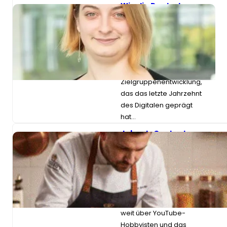
Wie die Deutsche
Welle im Zeitalter
algorithmischer
Datenanalyse eine
Publikumsstrategie
für über 30 Sprachen
entwickelt
Das Handbuch zur
Zielgruppenentwicklung,
das das letzte Jahrzehnt
des Digitalen geprägt
hat…
Jobs als Content
Creator: Was man
für die Arbeit in den
Bereichen Essen,
Make-up und
Gaming braucht
Die Berufe von Content-
Erstellern haben sich
weit über YouTube-
Hobbyisten und das