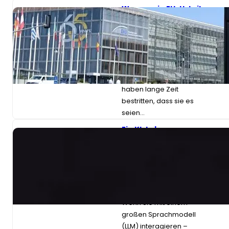
Warum ein EU-Urteil
über eine Verkehrs-
App weitreichende
Folgen für große
Technologieunterne
hmen haben könnte
Viele der größten
Online-Plattformen
haben lange Zeit
bestritten, dass sie es
seien…
Ein KI-Labor
behauptet, Chatbots
besäßen
möglicherweise ein
Schlüsselmerkmal
von Bewusstsein.
Stimmt das? Und was
nun?
Wenn Sie mit einem
großen Sprachmodell
(LLM) interagieren –