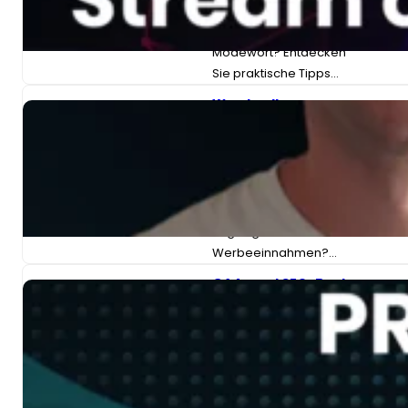
Native Ads: Nachhaltige
Einnahmequelle oder
Modewort? Entdecken
Sie praktische Tipps…
Werden Ihre
Werbeeinnahmen
durch Bots und
ungültigen Traffic
geschmälert?
ON-DEMAND-WEBINAR:
Stehlen Bots und
ungültiger Traffic Ihre
Werbeeinnahmen?…
GA4- und SEO-Best
Practices für
Publisher
entschlüsselt
ON-DEMAND-WEBINAR:
GA4-ENTKODIERUNG &
SEO-BESTE PRAXIS FÜR