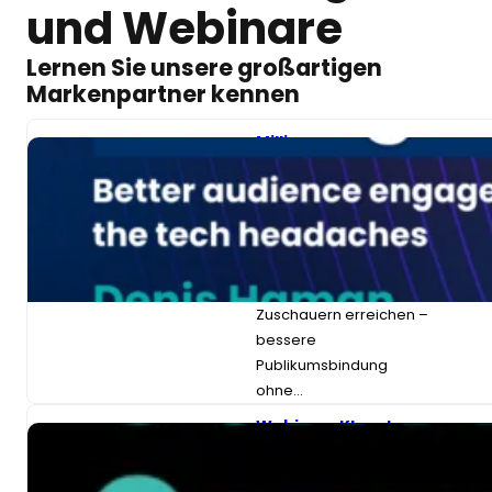
und Webinare
Lernen Sie unsere großartigen
Markenpartner kennen
Millionen von
Menschen
erreichen: Bessere
Publikumsbindung
ohne technische
Probleme
Online-Events auf Abruf:
Millionen von
Zuschauern erreichen –
bessere
Publikumsbindung
ohne…
Webinar „KI und
Kommunikation:
Fragen und
Antworten zur