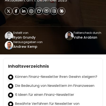
Aktualisiert am: 1. Dezember 2025
Erstellt von
Faktencheck durch
Ryan Grundy
Vahe Arabian
Herausgegeben von
Andrew Kemp
Inhaltsverzeichnis
Können Finanz-Newsletter Ihren Gewinn steigern?
Die Bedeutung von Newslettern im Finanzwesen
6 Ideen für einen Finanz-Newsletter
Bewährte Verfahren für Newsletter von