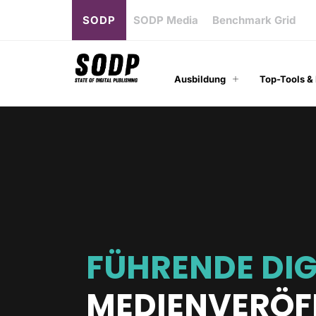
SODP
SODP Media
Benchmark Grid
Ausbildung
Top-Tools &
FÜHRENDE
DIG
MEDIENVERÖF