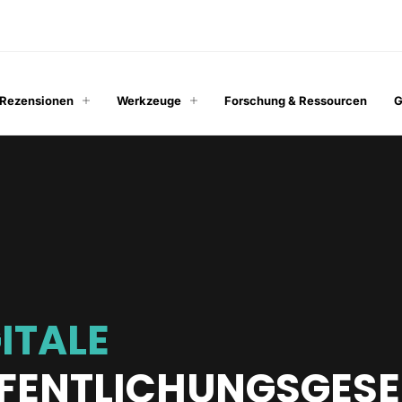
 Rezensionen
Werkzeuge
Forschung & Ressourcen
G
ITALE
FENTLICHUNGSGESE