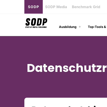
SODP
SODP Media
Benchmark Grid
Ausbildung
Top-Tools &
Datenschutzri