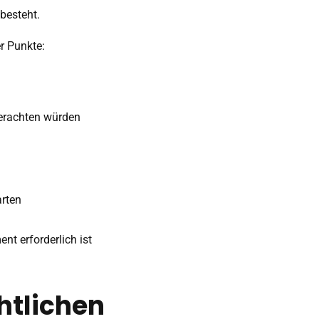
 besteht.
r Punkte:
 erachten würden
arten
nt erforderlich ist
htlichen