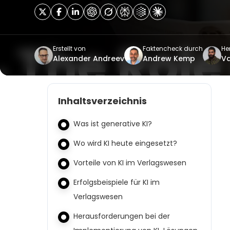
Erstellt von
Faktencheck durch
He
Alexander Andreev
Andrew Kemp
Va
Inhaltsverzeichnis
Was ist generative KI?
Wo wird KI heute eingesetzt?
Vorteile von KI im Verlagswesen
Erfolgsbeispiele für KI im
Verlagswesen
Herausforderungen bei der