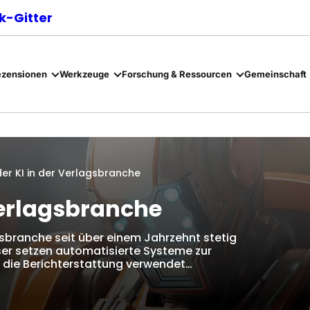
-Gitter
ezensionen
Werkzeuge
Forschung & Ressourcen
Gemeinschaft
der KI in der Verlagsbranche
 Verlagsbranche
lagsbranche seit über einem Jahrzehnt stetig
ser setzen automatisierte Systeme zur
ür die Berichterstattung verwendet…