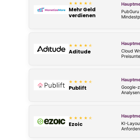
★★★★⯪
Hauptme
Mehr Geld
PubGuru 
verdienen
Mindestpr
Hauptme
★★★★⯪
Cloud Wr
Aditude
Preisunte
Hauptme
★★★★⯪
Google-z
Publift
Analysen 
Hauptme
★★★★⯪
KI-Layou
Ezoic
Anforder