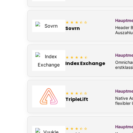
Hauptme
★★★⯪☆
Header B
Sovrn
Auszahlu
Hauptme
★★★★⯪
Omnichan
Index Exchange
erstklass
Hauptme
★★★⯪☆
Native A
TripleLift
flexibler
Hauptme
★★★⯪☆