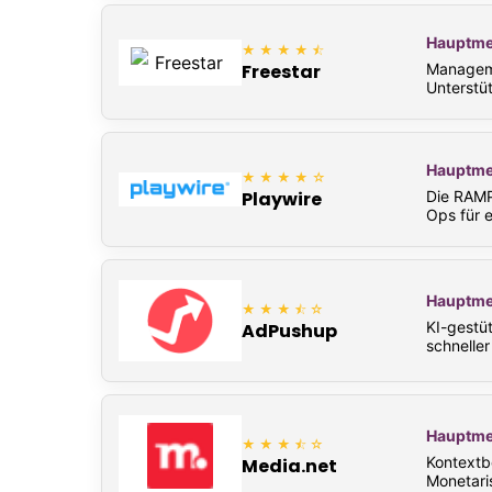
Hauptme
★★★★⯪
Manageme
Freestar
Unterstü
Hauptme
★★★★☆
Die RAMP-
Playwire
Ops für e
Hauptme
★★★⯪☆
KI-gestü
AdPushup
schneller
Hauptme
★★★⯪☆
Kontextb
Media.net
Monetari