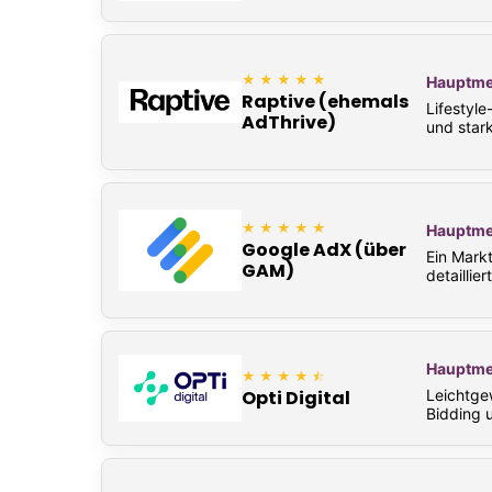
★★★★★
Hauptme
Raptive (ehemals
Lifestyl
AdThrive)
und stark
★★★★★
Hauptme
Google AdX (über
Ein Mark
GAM)
detaillie
Hauptme
★★★★⯪
Leichtge
Opti Digital
Bidding 