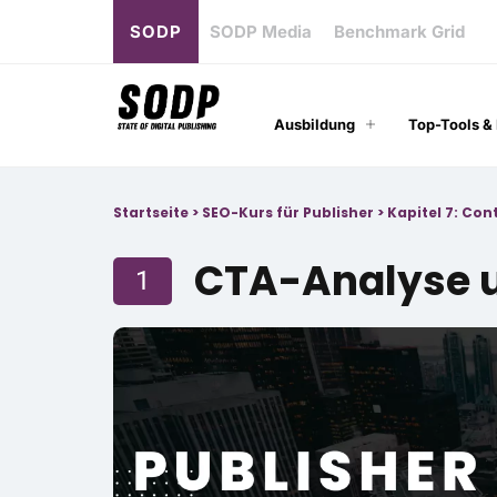
SODP
SODP Media
Benchmark Grid
Ausbildung
Top-Tools &
Startseite
>
SEO-Kurs für Publisher
>
Kapitel 7: Con
CTA-Analyse 
1