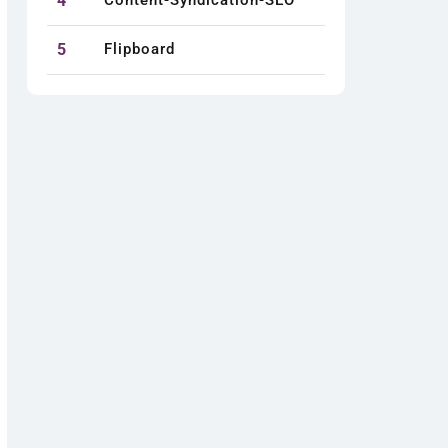
4
Content-Syndication-SEO
5
Flipboard