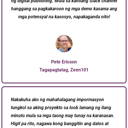
ng digital publishing. Mula sa kanilang Slack channel
hanggang sa pagkakaroon ng mga demo kasama ang
mga potensyal na kasosyo, napakaganda nito!
Pete Ericson
Tagapagtatag, Zeen101​
Nakakuha ako ng mahahalagang impormasyon
tungkol sa aking proyekto sa loob lamang ng ilang
minuto mula sa mga taong may tunay na karanasan.
Higit pa rito, nagawa kong banggitin ang datos at