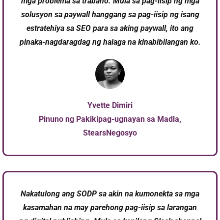
mga problema sa trabaho. Mula sa pag-iisip ng mga
solusyon sa paywall hanggang sa pag-iisip ng isang
estratehiya sa SEO para sa aking paywall, ito ang
pinaka-nagdaragdag ng halaga na kinabibilangan ko.
Yvette Dimiri
Pinuno ng Pakikipag-ugnayan sa Madla,
StearsNegosyo
Nakatulong ang SODP sa akin na kumonekta sa mga
kasamahan na may parehong pag-iisip sa larangan