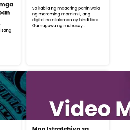
g mga
Sa kabila ng maaaring paniniwala
pan
ng maraming mamimili, ang
digital na nilalaman ay hindi libre.
-
Gumagawa ng mahusay…
 isang
Mga Istratehiya sa