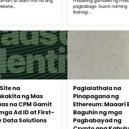
alaman, at alam mo na ang
maaaring gumawa ng mala
website…
pagbabago. Gusto naming
ibahagi…
Site na
Paglalathala na
kakita ng Mas
Pinapagana ng
as na CPM Gamit
Ethereum: Maaari
mga Ad ID at First-
Baguhin ng mga
y Data Solutions
Pagbabayad ng
Crypto ang Kahul