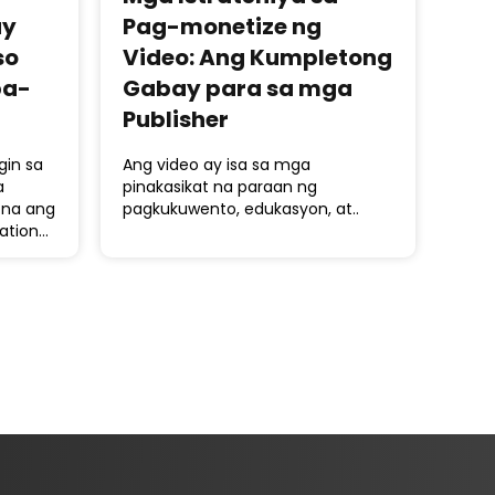
ay
Pag-monetize ng
so
Video: Ang Kumpletong
ba-
Gabay para sa mga
Publisher
gin sa
Ang video ay isa sa mga
a
pinakasikat na paraan ng
 na ang
pagkukuwento, edukasyon, at..
ation…