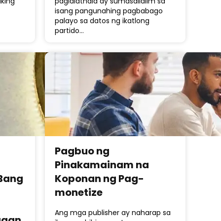
king
paglalathala ay sumasailalim sa
isang pangunahing pagbabago
palayo sa datos ng ikatlong
partido…
Pagbuo ng
Pinakamainam na
 Bang
Koponan ng Pag-
monetize
Ang mga publisher ay naharap sa
ugan