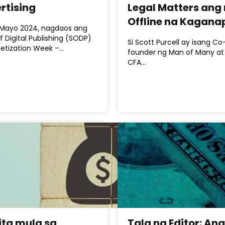
rtising
Legal Matters an
Offline na Kagana
Mayo 2024, nagdaos ang
f Digital Publishing (SODP)
Si Scott Purcell ay isang Co
etization Week –…
founder ng Man of Many at
CFA…
ta mula sa
Tala ng Editor: Ang