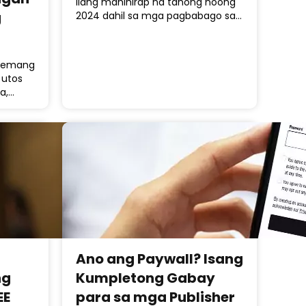
ilang mahihirap na tanong noong
g
2024 dahil sa mga pagbabago sa…
stemang
 utos
la,…
Ano ang Paywall? Isang
ng
Kumpletong Gabay
EE
para sa mga Publisher