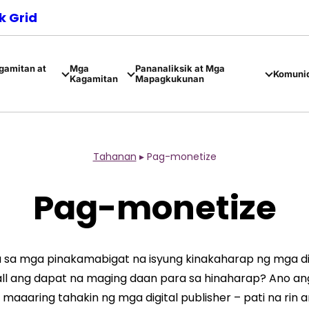
 Grid
amitan at
Mga
Pananaliksik at Mga
Komuni
Kagamitan
Mapagkukunan
Tahanan
▸
Pag-monetize
Pag-monetize
 sa mga pinakamabigat na isyung kinakaharap ng mga dig
l ang dapat na maging daan para sa hinaharap? Ano ang e
 maaaring tahakin ng mga digital publisher – pati na rin 