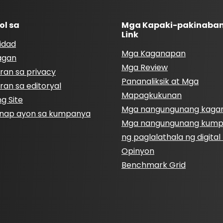
ol sa
Mga Kapaki-pakinaba
Link
idad
Mga Kaganapan
agan
Mga Review
ran sa privacy
Pananaliksik at Mga
ran sa editoryal
Mapagkukunan
g Site
Mga nangungunang kaga
nap ayon sa kumpanya
Mga nangungunang kum
ng paglalathala ng digita
Opinyon
Benchmark Grid