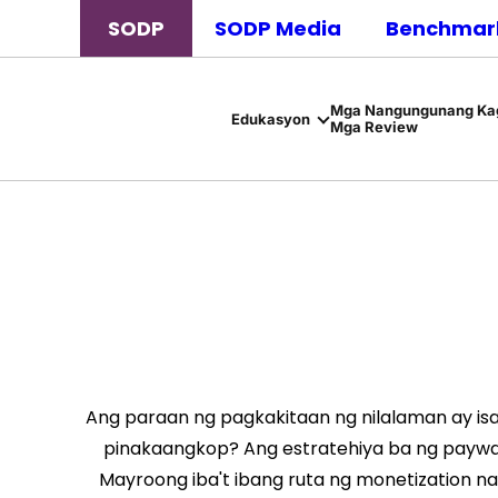
SODP
SODP Media
Benchmark
Mga Nangungunang Kag
Edukasyon
Mga Review
Ang paraan ng pagkakitaan ng nilalaman ay isa
pinakaangkop? Ang estratehiya ba ng paywal
Mayroong iba't ibang ruta ng monetization na