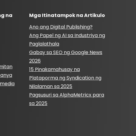
ng na
Mga Itinatampok na Artikulo
Ano ang Digital Publishing?
Ang Papel ng AI sa Industriya ng
Paglalathala
Gabay sa SEO ng Google News
2026
mitan
15 Pinakamahusay na
panya
Plataporma ng Syndication ng
l media
Nilalaman sa 2025
Pagsusuri sa AlphaMetricx para
sa 2025