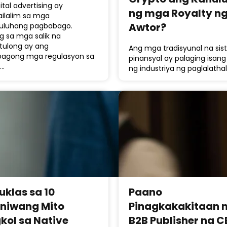
ital advertising ay
ng mga Royalty n
ilalim sa mga
Awtor?
luhang pagbabago.
g sa mga salik na
tulong ay ang
Ang mga tradisyunal na si
agong mga regulasyon sa
pinansyal ay palaging isang
y…
ng industriya ng paglalatha
uklas sa 10
Paano
niwang Mito
Pinagkakakitaan 
kol sa Native
B2B Publisher na C