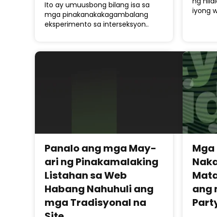
ng nil
Ito ay umuusbong bilang isa sa
iyong 
mga pinakanakakagambalang
eksperimento sa interseksyon..
Panalo ang mga May-
Mga 
ari ng Pinakamalaking
Naka
Listahan sa Web
Mata
Habang Nahuhuli ang
ang 
mga Tradisyonal na
Part
Site