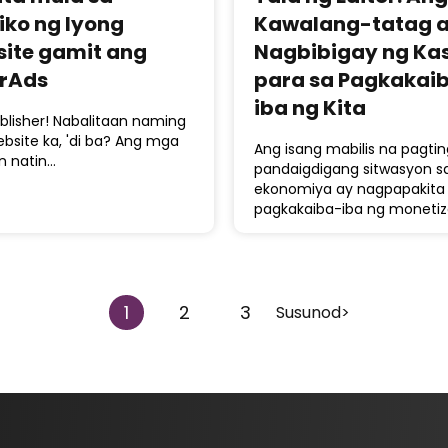
iko ng Iyong
Kawalang-tatag 
ite gamit ang
Nagbibigay ng Ka
erAds
para sa Pagkakai
iba ng Kita
blisher! Nabalitaan naming
bsite ka, 'di ba? Ang mga
Ang isang mabilis na pagtin
n natin…
pandaigdigang sitwasyon s
ekonomiya ay nagpapakita
pagkakaiba-iba ng monetiz
1
2
3
Susunod>