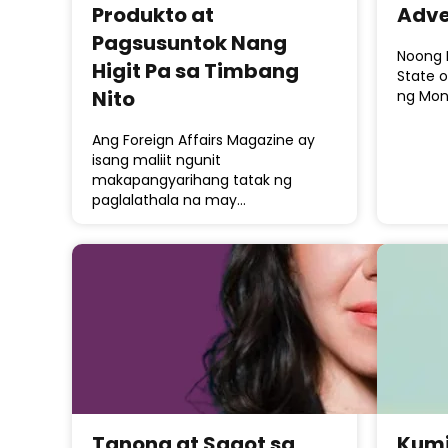
Produkto at
Adve
Pagsusuntok Nang
Noong 
Higit Pa sa Timbang
State o
Nito
ng Mon
Ang Foreign Affairs Magazine ay
isang maliit ngunit
makapangyarihang tatak ng
paglalathala na may…
Tanong at Sagot sa
Kumi