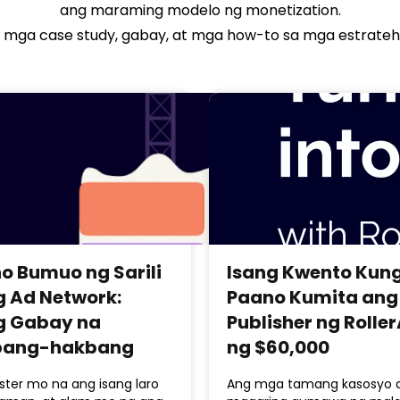
ang maraming modelo ng monetization.
mga case study, gabay, at mga how-to sa mga estratehi
o Bumuo ng Sarili
Isang Kwento Kun
 Ad Network:
Paano Kumita ang
g Gabay na
Publisher ng Rolle
bang-hakbang
ng $60,000
ter mo na ang isang laro
Ang mga tamang kasosyo 