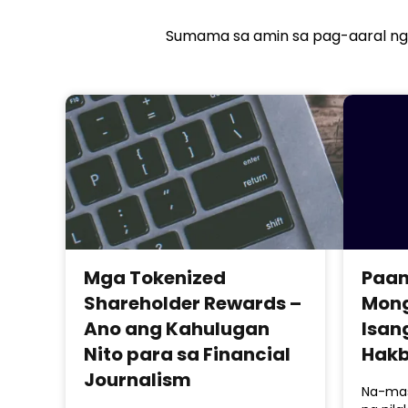
Sumama sa amin sa pag-aaral ng 
Mga Tokenized
Paan
Shareholder Rewards –
Mong
Ano ang Kahulugan
Isan
Nito para sa Financial
Hak
Journalism
Na-mas