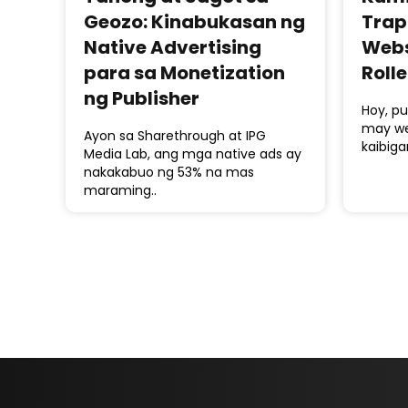
Geozo: Kinabukasan ng
Trap
Native Advertising
Webs
para sa Monetization
Roll
ng Publisher
Hoy, pu
may we
Ayon sa Sharethrough at IPG
kaibiga
Media Lab, ang mga native ads ay
nakakabuo ng 53% na mas
maraming..