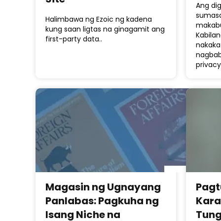
Ang dig
sumasa
Halimbawa ng Ezoic ng kadena
makabu
kung saan ligtas na ginagamit ang
Kabilan
first-party data..
nakaka
nagbab
privac
Magasin ng Ugnayang
Pagt
Panlabas: Pagkuha ng
Kara
Isang Niche na
Tung