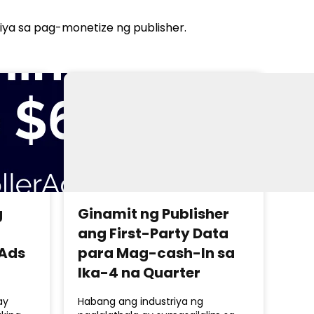
ya sa pag-monetize ng publisher.
g
Ginamit ng Publisher
ang First-Party Data
rAds
para Mag-cash-In sa
Ika-4 na Quarter
ay
Habang ang industriya ng