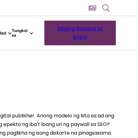
Maging Kasosyo sa
Tungkol
dad
sa
Brand
ital publisher. Anong modelo ng kita sa ad ang
pekto ng iba't ibang uri ng paywall sa SEO?
ang paglikha ng isang diskarte na pinagsasama