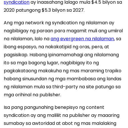
syndication
ay inaasahang lalago mula $4.5 bilyon sa
2020 patungong $5.3 bilyon sa 2027.
Ang mga network ng syndication ng nilalaman ay
nagbibigay ng paraan para magamit muli ang umiiral
na nilalaman, lalo na
ang evergreen na nilalaman
, sa
ibang espasyo, na nakakatipid ng oras, pera, at
pagsisikap. Habang ipinamamahagi ang nilalamang
ito sa mga bagong lugar, nagbibigay ito ng
pagkakataong makakuha ng mas maraming trapiko
habang sinusundan ng mga mambabasa ang landas
ng nilalaman mula sa third-party na site patungo sa
mga orihinal na publisher.
Isa pang pangunahing benepisyo ng content
syndication ay ang maliliit na publisher ay maaaring
sumabay sa awtoridad at abot ng mas malalaking