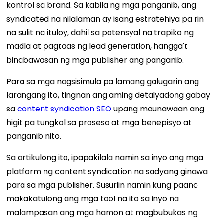
kontrol sa brand. Sa kabila ng mga panganib, ang
syndicated na nilalaman ay isang estratehiya pa rin
na sulit na ituloy, dahil sa potensyal na trapiko ng
madla at pagtaas ng lead generation, hangga't
binabawasan ng mga publisher ang panganib.
Para sa mga nagsisimula pa lamang galugarin ang
larangang ito, tingnan ang aming detalyadong gabay
sa
content syndication SEO
upang maunawaan ang
higit pa tungkol sa proseso at mga benepisyo at
panganib nito.
Sa artikulong ito, ipapakilala namin sa inyo ang mga
platform ng content syndication na sadyang ginawa
para sa mga publisher. Susuriin namin kung paano
makakatulong ang mga tool na ito sa inyo na
malampasan ang mga hamon at magbubukas ng