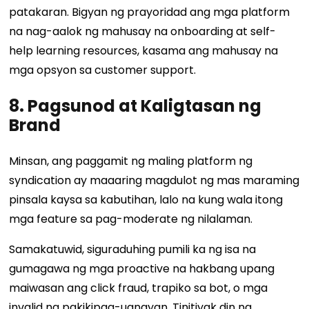
patakaran. Bigyan ng prayoridad ang mga platform
na nag-aalok ng mahusay na onboarding at self-
help learning resources, kasama ang mahusay na
mga opsyon sa customer support.
8. Pagsunod at Kaligtasan ng
Brand
Minsan, ang paggamit ng maling platform ng
syndication ay maaaring magdulot ng mas maraming
pinsala kaysa sa kabutihan, lalo na kung wala itong
mga feature sa pag-moderate ng nilalaman.
Samakatuwid, siguraduhing pumili ka ng isa na
gumagawa ng mga proactive na hakbang upang
maiwasan ang click fraud, trapiko sa bot, o mga
invalid na pakikipag-ugnayan. Tinitiyak din ng