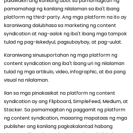
palawakin ang kanilang abot sa pamamagitan ng
pamamahagi ng kanilang nilalaman sa iba't ibang
platform ng third-party. Ang mga platform na ito ay
karaniwang dalubhasa sa marketing ng content
syndication at nag-aalok ng iba't ibang mga tampok
tulad ng pag-iiskedyul, pagsubaybay, at pag-uulat.
Karaniwang sinusuportahan ng mga platform ng
content syndication ang iba't ibang uri ng nilalaman
tulad ng mga artikulo, video, infographic, at iba pang
visual na nilalaman.
Ilan sa mga pinakasikat na platform ng content
syndication ay ang Flipboard, SimpleFeed, Medium, at
Stacker. Sa pamamagitan ng paggamit ng platform
ng content syndication, maaaring mapataas ng mga
publisher ang kanilang pagkakalantad habang