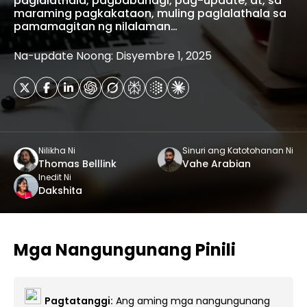
paglalathala, pagbabahagi, pag-update, at, sa
maraming pagkakataon, muling paglalathala sa
pamamagitan ng nilalaman…
Na-update Noong: Disyembre 1, 2025
Nilikha Ni
Sinuri ang Katotohanan Ni
Thomas Belllink
Vahe Arabian
Inedit Ni
Dakshita
Mga Nangungunang Pinili
Pagtatanggi:
Ang aming mga nangungunang