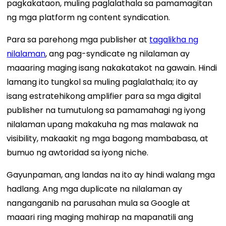
pagkakataon, muling paglalathala sa pamamagitan
ng mga platform ng content syndication.
Para sa parehong mga publisher at
tagalikha ng
nilalaman
, ang pag-syndicate ng nilalaman ay
maaaring maging isang nakakatakot na gawain. Hindi
lamang ito tungkol sa muling paglalathala; ito ay
isang estratehikong amplifier para sa mga digital
publisher na tumutulong sa pamamahagi ng iyong
nilalaman upang makakuha ng mas malawak na
visibility, makaakit ng mga bagong mambabasa, at
bumuo ng awtoridad sa iyong niche.
Gayunpaman, ang landas na ito ay hindi walang mga
hadlang. Ang mga duplicate na nilalaman ay
nanganganib na parusahan mula sa Google at
maaari ring maging mahirap na mapanatili ang