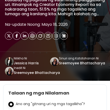
uri. Itinampok ng Creator Economy Report na sa
nakaraang taon, 51.5% ng mga tagalikha ang
lumago ang kanilang kita. Mahigit kalahati ng…
Na-update Noong: Mayo 18, 2026
Nilikha Ni
Sinuri ang Katotohanan Ni
Jessica Harris
Sreemoyee Bhattacharya
Inedit Ni
Sreemoyee Bhattacharya
Talaan ng mga Nilalaman
Ano ang "gitnang uri ng mga tagalikha"?