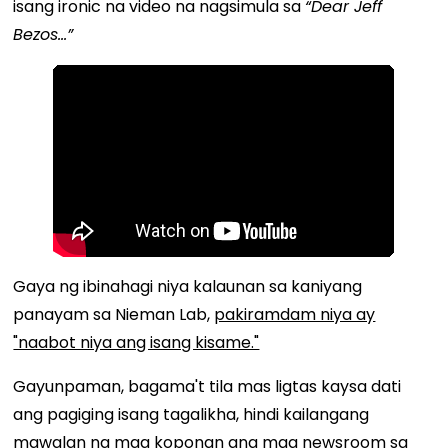
isang ironic na video na nagsimula sa
“Dear Jeff
Bezos…”
Gaya ng ibinahagi niya kalaunan sa kaniyang
panayam sa Nieman Lab,
pakiramdam niya ay
"naabot niya ang isang kisame."
Gayunpaman, bagama't tila mas ligtas kaysa dati
ang pagiging isang tagalikha, hindi kailangang
mawalan ng mga koponan ang mga newsroom sa