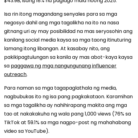
$43.9B, isang 18% na paglago mula noong 2025.
Isa rin itong magandang senyales para sa mga
negosyo dahil ang mga tagalikha na ito na nasa
gitnang uri ay may posibilidad na mas seryosohin ang
kanilang social media kaysa sa mga taong itinuturing
lamang itong libangan. At kasabay nito, ang
pakikipagtulungan sa kanila ay mas abot-kaya kaysa
sa
paggawa ng mga nangungunang influencer
outreach
.
Para naman sa mga tagapaglathala ng media,
nagbubukas ito ng isa pang pagkakataon. Karamihan
sa mga tagalikha ay nahihirapang makita ang mga
tao at nakakakuha ng wala pang 1,000 views (76% sa
TikTok at 59.1% sa mga nagpo-post ng mahahabang
video sa YouTube).