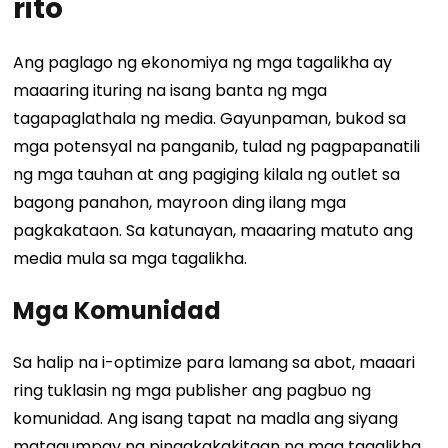
rito
Ang paglago ng ekonomiya ng mga tagalikha ay
maaaring ituring na isang banta ng mga
tagapaglathala ng media. Gayunpaman, bukod sa
mga potensyal na panganib, tulad ng pagpapanatili
ng mga tauhan at ang pagiging kilala ng outlet sa
bagong panahon, mayroon ding ilang mga
pagkakataon. Sa katunayan, maaaring matuto ang
media mula sa mga tagalikha.
Mga Komunidad
Sa halip na i-optimize para lamang sa abot, maaari
ring tuklasin ng mga publisher ang pagbuo ng
komunidad. Ang isang tapat na madla ang siyang
matagumpay na pinagkakakitaan ng mga tagalikha,