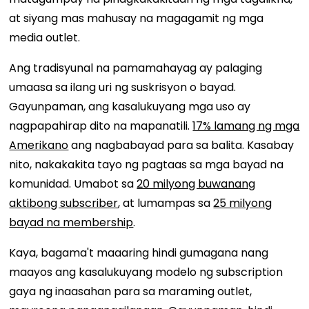
at siyang mas mahusay na magagamit ng mga
media outlet.
Ang tradisyunal na pamamahayag ay palaging
umaasa sa ilang uri ng suskrisyon o bayad.
Gayunpaman, ang kasalukuyang mga uso ay
nagpapahirap dito na mapanatili.
17% lamang ng mga
Amerikano
ang nagbabayad para sa balita. Kasabay
nito, nakakakita tayo ng pagtaas sa mga bayad na
komunidad. Umabot sa
20 milyong buwanang
aktibong subscriber
, at lumampas sa
25 milyong
bayad na membership
.
Kaya, bagama't maaaring hindi gumagana nang
maayos ang kasalukuyang modelo ng subscription
gaya ng inaasahan para sa maraming outlet,