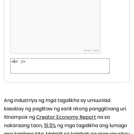
Ang industriya ng mga tagalikha ay umuunlad
kasabay ng paglitaw ng sarili nitong panggitnang uri.
Itinampok ng
Creator Economy Report
na sa
nakaraang taon,
51.5%
ng mga tagalikha ang lumago
ang kanilang kita. Mahigit sa kalahati ng mga sinurbey