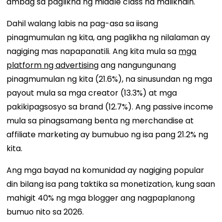
ambag sa paglikha ng middle class na malikhain.
Dahil walang labis na pag-asa sa iisang
pinagmumulan ng kita, ang paglikha ng nilalaman ay
nagiging mas napapanatili. Ang kita mula sa
mga
platform ng advertising
ang nangungunang
pinagmumulan ng kita (21.6%), na sinusundan ng mga
payout mula sa mga creator (13.3%) at mga
pakikipagsosyo sa brand (12.7%). Ang passive income
mula sa pinagsamang benta ng merchandise at
affiliate marketing ay bumubuo ng isa pang 21.2% ng
kita.
Ang mga bayad na komunidad ay nagiging popular
din bilang isa pang taktika sa monetization, kung saan
mahigit 40% ng mga blogger ang nagpaplanong
bumuo nito sa 2026.