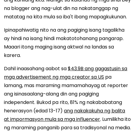
na blogger ang nag-ulat din na nakatanggap ng
matatag na kita mula sa iba't ibang mapagkukunan.
Ipinapahiwatig nito na ang pagiging isang tagalikha
ay hindi na isang hindi makatotohanang pangarap.
Maaari itong maging isang aktwal na landas sa
karera.
Dahil inaasahang aabot sa
$43.9B ang gagastusin sa
mga advertisement ng mga creator sa US
pa
lamang, mas maraming mamamahayag at reporter
ang isinasaalang-alang din ang pagiging
independent. Bukod pa rito, 81% ng nakababatang
henerasyon (edad 13-17)
ang nakakakuha ng balita
at impormasyon mula sa mga influencer
. Lumilikha ito
ng maraming panganib para sa tradisyonal na media.