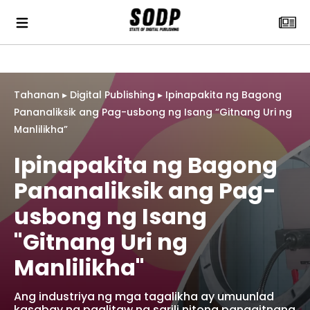
Tahanan
▸
Digital Publishing
▸
Ipinapakita ng Bagong
Pananaliksik ang Pag-usbong ng Isang “Gitnang Uri ng
Manlilikha”
Ipinapakita ng Bagong
Pananaliksik ang Pag-
usbong ng Isang
"Gitnang Uri ng
Manlilikha"
Ang industriya ng mga tagalikha ay umuunlad
kasabay ng paglitaw ng sarili nitong panggitnang