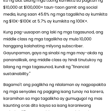
ito ng ulat bilang mga taong kumikita sa pagitan ng
$10,000 at $100,000+ taun-taon gamit ang social
media, kung saan 45.6% ng mga tagalikha ay kumikita
ng $10K-$100K at 5.7% ay kumikita ng 100K+.
Kung pag-uusapan ang laki ng mga tagasunod, ang
middle class ng mga tagalikha ay mula 10,000
hanggang kalahating milyong subscriber.
Gayunpaman, gaya ng sinabi ng mga may-akda ng
pananaliksik, ang middle class ay hindi tinutukoy ng
bilang ng mga tagasunod, kundi ng "financial
sustainability."
Bagama't ang paglikha ng nilalaman ay nagpapakita
ng mga senyales ng pagiging isang tunay na karera,
karamihan sa mga tagalikha ay gumugugol ng mas
kaunting oras dito kaysa sa isang karaniwang