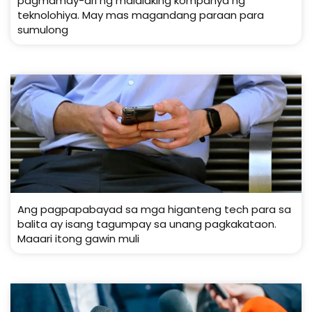
pagmamay-ari ng malalaking kompanya ng
teknolohiya. May mas magandang paraan para
sumulong
Ang pagpapabayad sa mga higanteng tech para sa
balita ay isang tagumpay sa unang pagkakataon.
Maaari itong gawin muli