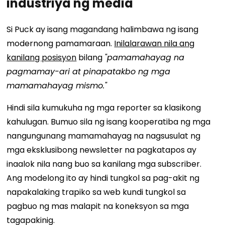
industriya ng media
Si Puck ay isang magandang halimbawa ng isang
modernong pamamaraan.
Inilalarawan nila ang
kanilang posisyon
bilang
"pamamahayag na
pagmamay-ari at pinapatakbo ng mga
mamamahayag mismo."
Hindi sila kumukuha ng mga reporter sa klasikong
kahulugan. Bumuo sila ng isang kooperatiba ng mga
nangungunang mamamahayag na nagsusulat ng
mga eksklusibong newsletter na pagkatapos ay
inaalok nila nang buo sa kanilang mga subscriber.
Ang modelong ito ay hindi tungkol sa pag-akit ng
napakalaking trapiko sa web kundi tungkol sa
pagbuo ng mas malapit na koneksyon sa mga
tagapakinig.