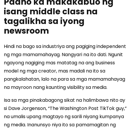
Paano ka makakabuo ng
isang middle class na
tagalikha sa iyong
newsroom
Hindi na bago sa industriya ang pagiging independent
ng mga mamamahayag. Nangyari na ito dati. Ngunit
ngayong nagiging mas matatag na ang business
model ng mga creator, mas madali na ito sa
pangkalahatan, lalo na para sa mga mamamahayag
na mayroon nang kaunting visibility sa media.
Isa sa mga pinakabagong sikat na halimbawa nito ay
si Dave Jorgenson, “The Washington Post TikTok guy,”
na umalis upang magtayo ng sarili niyang kumpanya
ng media. Inanunsyo niya ito sa pamamagitan ng