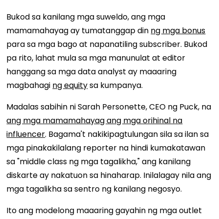
Bukod sa kanilang mga suweldo, ang mga
mamamahayag ay tumatanggap din
ng mga bonus
para sa mga bago at napanatiling subscriber. Bukod
pa rito, lahat mula sa mga manunulat at editor
hanggang sa mga data analyst ay maaaring
magbahagi
ng equity
sa kumpanya.
Madalas sabihin ni Sarah Personette, CEO ng Puck, na
ang mga mamamahayag ang mga orihinal na
influencer
. Bagama't nakikipagtulungan sila sa ilan sa
mga pinakakilalang reporter na hindi kumakatawan
sa "middle class ng mga tagalikha," ang kanilang
diskarte ay nakatuon sa hinaharap. Inilalagay nila ang
mga tagalikha sa sentro ng kanilang negosyo.
Ito ang modelong maaaring gayahin ng mga outlet