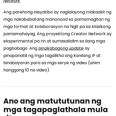
Network
Ang parehong inisyatibo ay naglalayong makaakit ng
mga nakababatang manonood sa pamamagitan ng
mga format at kolaborasyon na higit pa sa klasikong
pamamahayag. Ang proyektong Creator Network ay
eksperimental pa rin at sumasailalim sa ilang mga
pagbabago. Ang
pinakabagong update
ay
pinapanatili ng mga tagalikha ang kanilang IP at
binabayaran para sa mga serye ng video (anim
hanggang 10 na video).
Ano ang matututunan ng
mga tagapaglathala mula