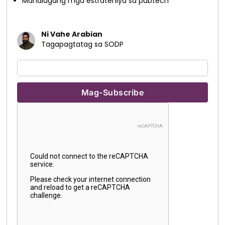
Mahalagang mga estratehiya sa pubtech
Ni Vahe Arabian
Tagapagtatag sa SODP