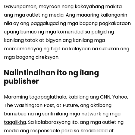
Gayunpaman, mayroon nang kakayahang makita
ang mga outlet ng media. Ang maaaring kailanganin
nila ay ang paggalugad ng mga bagong pagkakataon
upang bumuo ng mga komunidad sa paligid ng
kanilang tatak at bigyan ang kanilang mga
mamamahayag ng higit na kalayaan na subukan ang
mga bagong direksyon.
Naiintindihan ito ng ilang
publisher
Maraming tagapaglathala, kabilang ang CNN, Yahoo,
The Washington Post, at Future, ang aktibong
bumubuo na ng sarili nilang mga network ng mga
tagalikha
. Sa kolaborasyong ito, ang mga outlet ng
media ang responsable para sa kredibilidad at