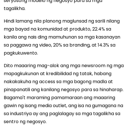
seryosong modelo ng negosyo para sa mga
tagalikha.
Hindi lamang nila planong maglunsad ng sarili nilang
mga bayad na komunidad at produkto, 22.4% sa
kanila ang nais ding mamuhunan sa mga kasanayan
sa paggawa ng video, 20% sa branding, at 14.3% sa
pagkukuwento.
Dito maaaring mag-alok ang mga newsroom ng mga
mapagkukunan at kredibilidad ng tatak, habang
nakakakuha ng access sa mga bagong madla at
pinapanatili ang kanilang negosyo para sa hinaharap.
Bagama't maraming pamamaraan ang maaaring
gawin ng isang media outlet, ang isa na gumagana na
sa industriya ay ang paglalagay sa mga tagalikha sa
sentro ng negosyo.