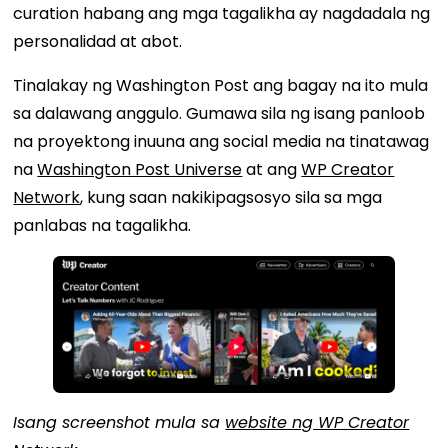
curation habang ang mga tagalikha ay nagdadala ng
personalidad at abot.
Tinalakay ng Washington Post ang bagay na ito mula
sa dalawang anggulo. Gumawa sila ng isang panloob
na proyektong inuuna ang social media na tinatawag
na
Washington Post Universe
at ang
WP Creator
Network
, kung saan nakikipagsosyo sila sa mga
panlabas na tagalikha.
Isang screenshot mula sa
website ng WP Creator