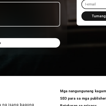
Tumang
a
Mga nangungunang kagam
SEO para sa mga publishe
ha ng isang bagong
Patakaran sa privacy