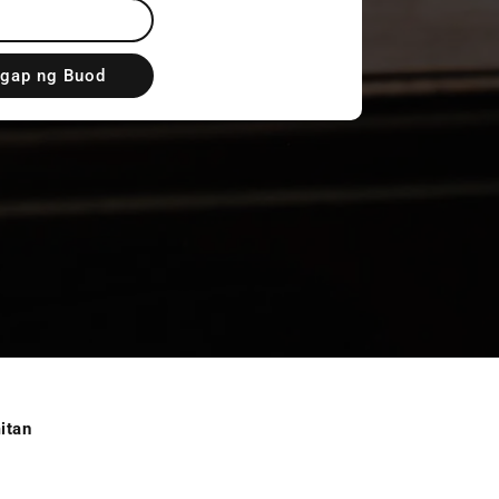
gap ng Buod
itan
r