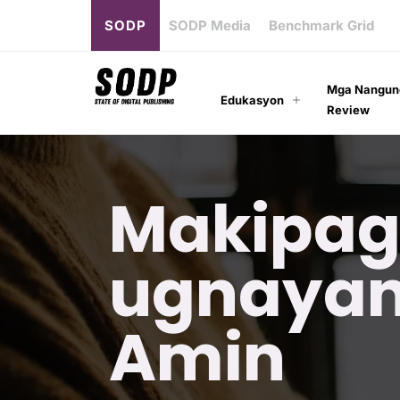
SODP
SODP Media
Benchmark Grid
Mga Nangun
Edukasyon
Review
Makipag
ugnayan
Amin