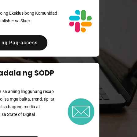
o ng Eksklusibong Komunidad
ublisher sa Slack.
 ng Pag-access
adala ng SODP
a sa aming lingguhang recap
l sa mga balita, trend, tip, at
l sa bagong media at
sa State of Digital