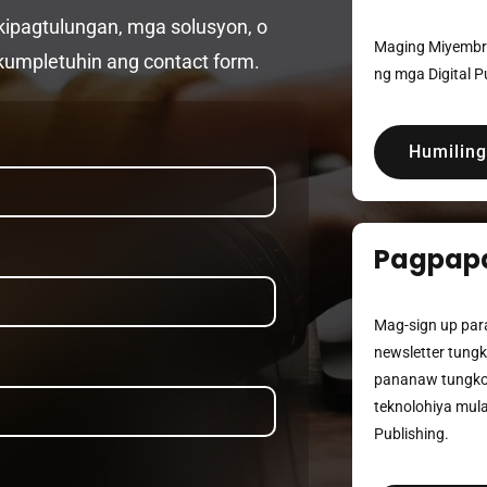
kipagtulungan, mga solusyon, o
Maging Miyembr
kumpletuhin ang contact form.
ng mga Digital P
Humiling
Pagpap
Mag-sign up par
newsletter tungko
pananaw tungko
teknolohiya mula 
Publishing.