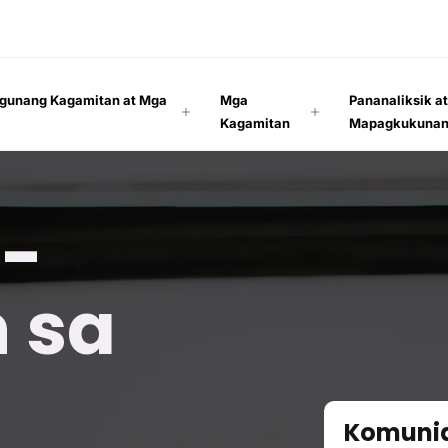
gunang Kagamitan at Mga
Mga
Pananaliksik a
Kagamitan
Mapagkukuna
-
 sa
Komuni