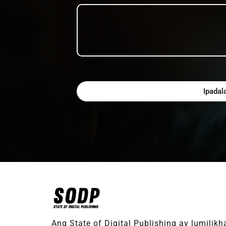
Ipadal
Ang State of Digital Publishing ay lumilik