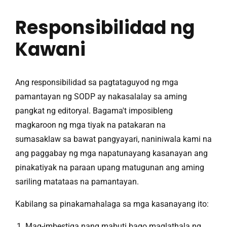
Responsibilidad ng
Kawani
Ang responsibilidad sa pagtataguyod ng mga
pamantayan ng SODP ay nakasalalay sa aming
pangkat ng editoryal. Bagama't imposibleng
magkaroon ng mga tiyak na patakaran na
sumasaklaw sa bawat pangyayari, naniniwala kami na
ang paggabay ng mga napatunayang kasanayan ang
pinakatiyak na paraan upang matugunan ang aming
sariling matataas na pamantayan.
Kabilang sa pinakamahalaga sa mga kasanayang ito:
Mag-imbestiga nang mabuti bago maglathala ng