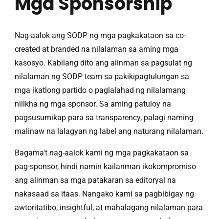
Mga Sponsorship
Nag-aalok ang SODP ng mga pagkakataon sa co-
created at branded na nilalaman sa aming mga
kasosyo. Kabilang dito ang alinman sa pagsulat ng
nilalaman ng SODP team sa pakikipagtulungan sa
mga ikatlong partido o paglalahad ng nilalamang
nilikha ng mga sponsor. Sa aming patuloy na
pagsusumikap para sa transparency, palagi naming
malinaw na lalagyan ng label ang naturang nilalaman.
Bagama't nag-aalok kami ng mga pagkakataon sa
pag-sponsor, hindi namin kailanman ikokompromiso
ang alinman sa mga patakaran sa editoryal na
nakasaad sa itaas. Nangako kami sa pagbibigay ng
awtoritatibo, insightful, at mahalagang nilalaman para