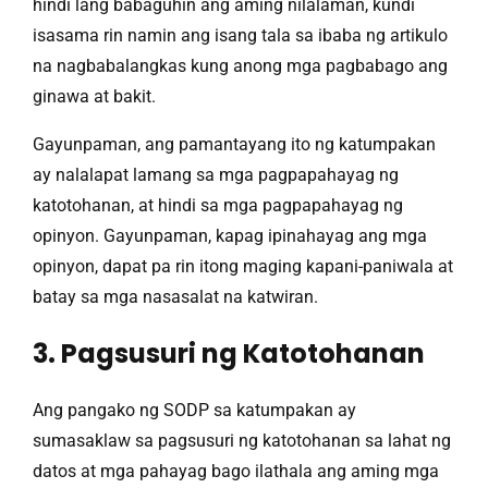
hindi lang babaguhin ang aming nilalaman, kundi
isasama rin namin ang isang tala sa ibaba ng artikulo
na nagbabalangkas kung anong mga pagbabago ang
ginawa at bakit.
Gayunpaman, ang pamantayang ito ng katumpakan
ay nalalapat lamang sa mga pagpapahayag ng
katotohanan, at hindi sa mga pagpapahayag ng
opinyon. Gayunpaman, kapag ipinahayag ang mga
opinyon, dapat pa rin itong maging kapani-paniwala at
batay sa mga nasasalat na katwiran.
3. Pagsusuri ng Katotohanan
Ang pangako ng SODP sa katumpakan ay
sumasaklaw sa pagsusuri ng katotohanan sa lahat ng
datos at mga pahayag bago ilathala ang aming mga