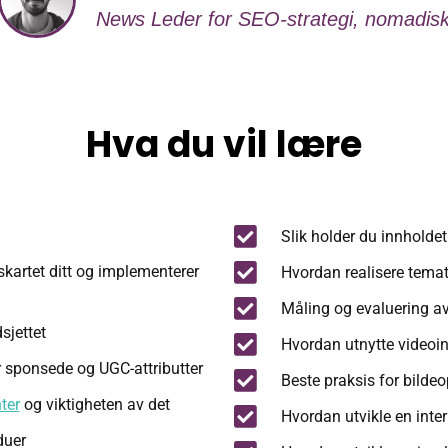
News Leder for SEO-strategi, nomadis
Hva du vil lære
Slik holder du innholde
skartet ditt og implementerer
Hvordan realisere temat
Måling og evaluering av
sjettet
Hvordan utnytte videoi
r sponsede og UGC-attributter
Beste praksis for bildeo
ter
og viktigheten av det
Hvordan utvikle en inter
duer