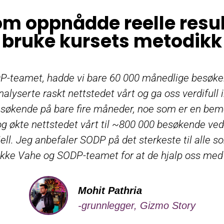
om oppnådde reelle resul
bruke kursets metodikk
P-teamet, hadde vi bare 60 000 månedlige besøken
alyserte raskt nettstedet vårt og ga oss verdifull
økende på bare fire måneder, noe som er en beme
økte nettstedet vårt til ~800 000 besøkende ved h
. Jeg anbefaler SODP på ​​det sterkeste til alle so
takke Vahe og SODP-teamet for at de hjalp oss med 
Mohit Pathria
-grunnlegger, Gizmo Story