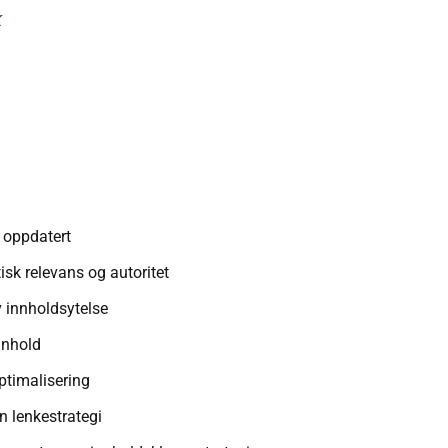
k
t oppdatert
isk relevans og autoritet
 innholdsytelse
nnhold
ptimalisering
n lenkestrategi