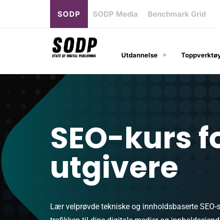
SODP
SODP Media
Benchmark Grid
Utdannelse
Toppverktøy
SEO-kurs f
utgivere
Lær velprøvde tekniske og innholdsbaserte SEO-s