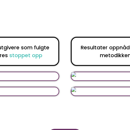
utgivere som fulgte
Resultater oppnådd
eres
stoppet opp
metodikken 