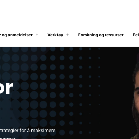
 og anmeldelser
Verktøy
Forskning og ressurser
Fe
or
trategier for å maksimere