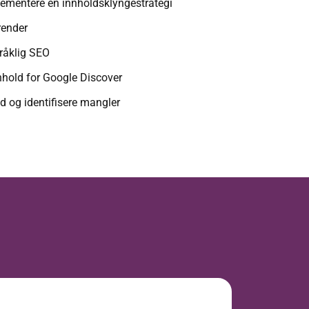
lementere en innholdsklyngestrategi
render
pråklig SEO
nnhold for Google Discover
d og identifisere mangler