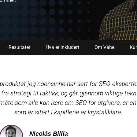
ndommer.
Resultater
Hva er inkludert
Om Vahe
Kun
 produktet jeg noensinne har sett for SEO-ekspert
fra strategi til taktikk, og går gjennom viktige tekn
 måte som alle kan lære om SEO for utgivere, er en
som er sitert i kapitlene er krystallklare.
Nicolás Billia