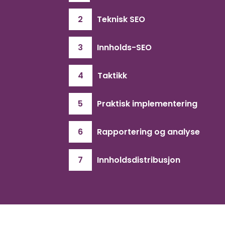
2
Teknisk SEO
3
Innholds-SEO
4
Taktikk
5
Praktisk implementering
6
Rapportering og analyse
7
Innholdsdistribusjon