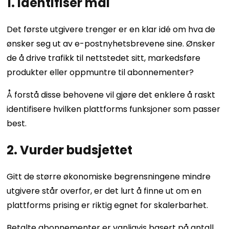
1. Identifiser mål
Det første utgivere trenger er en klar idé om hva de
ønsker seg ut av e-postnyhetsbrevene sine. Ønsker
de å drive trafikk til nettstedet sitt, markedsføre
produkter eller oppmuntre til abonnementer?
Å forstå disse behovene vil gjøre det enklere å raskt
identifisere hvilken plattforms funksjoner som passer
best.
2. Vurder budsjettet
Gitt de større økonomiske begrensningene mindre
utgivere står overfor, er det lurt å finne ut om en
plattforms prising er riktig egnet for skalerbarhet.
Betalte abonnementer er vanligvis basert på antall