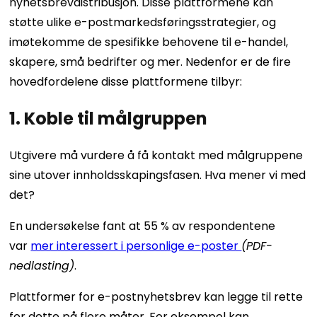
nyhetsbrevdistribusjon. Disse plattformene kan
støtte ulike e-postmarkedsføringsstrategier, og
imøtekomme de spesifikke behovene til e-handel,
skapere, små bedrifter og mer. Nedenfor er de fire
hovedfordelene disse plattformene tilbyr:
1. Koble til målgruppen
Utgivere må vurdere å få kontakt med målgruppene
sine utover innholdsskapingsfasen. Hva mener vi med
det?
En undersøkelse fant at 55 % av respondentene
var
mer interessert i personlige e-poster
(PDF-
nedlasting)
.
Plattformer for e-postnyhetsbrev kan legge til rette
for dette på flere måter. For eksempel kan