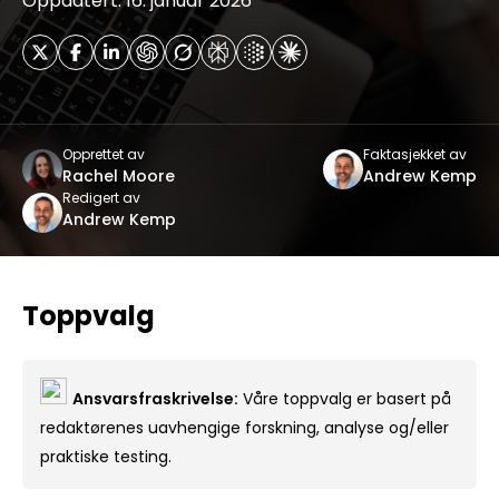
Oppdatert: 16. januar 2026
Opprettet av
Faktasjekket av
Rachel Moore
Andrew Kemp
Redigert av
Andrew Kemp
Toppvalg
Ansvarsfraskrivelse:
Våre toppvalg er basert på
redaktørenes uavhengige forskning, analyse og/eller
praktiske testing.