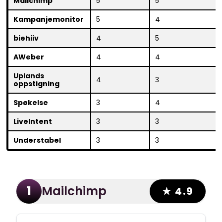
Mailchimp
5
5
Kampanjemonitor
5
4
biehiiv
4
5
AWeber
4
4
Uplands
4
3
oppstigning
Spøkelse
3
4
LiveIntent
3
3
Understabel
3
3
Mailchimp
1
★ 4.9