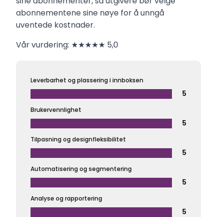
sine abonnementer, så utgivere bør velge
abonnementene sine nøye for å unngå
uventede kostnader.
Vår vurdering: ★★★★★ 5,0
Leverbarhet og plassering i innboksen
5
Brukervennlighet
5
Tilpasning og designfleksibilitet
5
Automatisering og segmentering
5
Analyse og rapportering
5