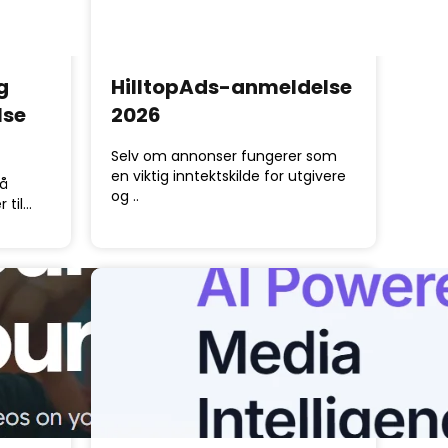
g
HilltopAds-anmeldelse
lse
2026
Selv om annonser fungerer som
en viktig inntektskilde for utgivere
rå
og ..
 til…