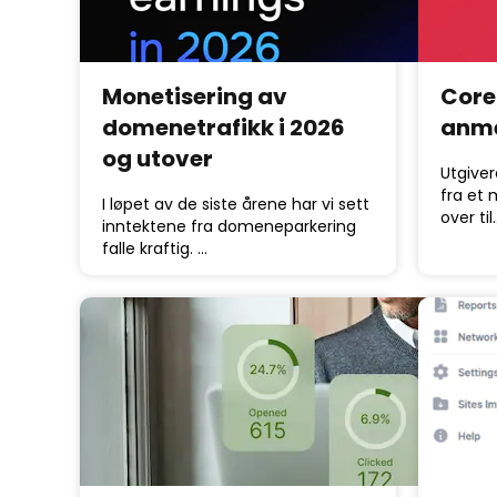
Monetisering av
Core
domenetrafikk i 2026
anme
og utover
Utgiver
fra et 
I løpet av de siste årene har vi sett
over til
inntektene fra domeneparkering
falle kraftig. …