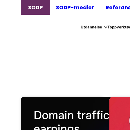
SODP
SODP-medier
Referan
Utdannelse
Toppverktøy