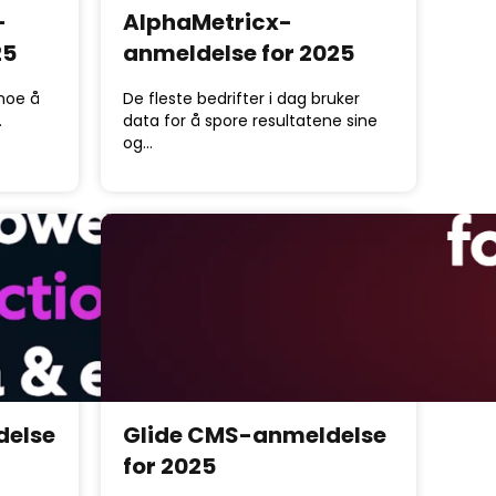
-
AlphaMetricx-
25
anmeldelse for 2025
 noe å
De fleste bedrifter i dag bruker
…
data for å spore resultatene sine
og…
delse
Glide CMS-anmeldelse
for 2025