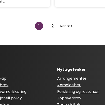
rt…
1
2
Neste>
Nyttige lenker
skap
Arrangementer
brev
Anmeldelser
vernerklæring
Forskning og ressurser
onell policy
Toppverktøy
edkart
Topp digitale