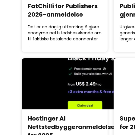
FatChilli for Publishers
Publ
2026-anmeldelse
gjen
Det er en daglig utfordring å gjøre
Utgiver
anonyme nettstedsbesøkende om
generis
til faktiske betalende abonnenter
lenger
…
Hostinger AI
Supe
Nettstedbyggeranmeldelse
for 