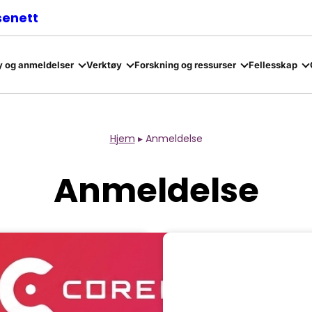
senett
 og anmeldelser
Verktøy
Forskning og ressurser
Fellesskap
Hjem
▸
Anmeldelse
Anmeldelse