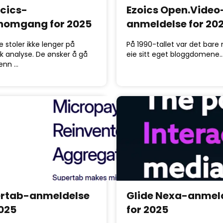
icics-
Ezoics Open.Video
nomgang for 2025
anmeldelse for 20
e stoler ikke lenger på
På 1990-tallet var det bare
k analyse. De ønsker å gå
eie sitt eget bloggdomene
 enn …
rtab-anmeldelse
Glide Nexa-anmel
2025
for 2025