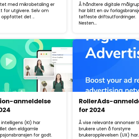
tet med mikrobetaling er
Å håndtere digitale målgru
tt for utgivere. Selv om
har blitt en av forlagsbrans
oppfattet det ..
tøffeste driftsutfordringer.
Nesten…
ion-anmeldelse
RollerAds-anmeld
2024
for 2024
 intelligens (KI) har
Å vise relevante annonser ti
dlet den eldgamle
brukere uten å forstyrre
ipsjonsbransjen for godt.
brukeropplevelsen (UX) har