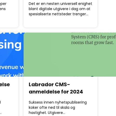
pper
Det er en nesten universell enighet
jens
blant digitale utgivere i dag om at
spesialiserte nettsteder trenger…
else
Labrador CMS-
anmeldelse for 2024
l
Suksess innen nyhetspublisering
koker ofte ned til skala og
…
hastighet. Utgivere…