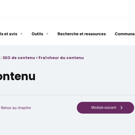
ls et avis
Outils
Recherche et ressources
Communa
 : SEO de contenu
>
Fraîcheur du contenu
contenu
Module suivant
Retour au chapitre