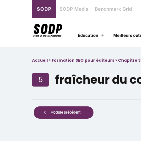
SODP
SODP Media
Benchmark Grid
Éducation
Meilleurs outi
Accueil
>
Formation SEO pour éditeurs
>
Chapitre 3
fraîcheur du 
5
Module précédent