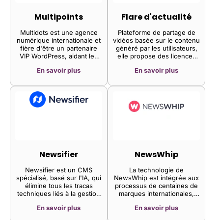
Multipoints
Flare d'actualité
Multidots est une agence
Plateforme de partage de
numérique internationale et
vidéos basée sur le contenu
fière d'être un partenaire
généré par les utilisateurs,
VIP WordPress, aidant les
elle propose des licences
éditeurs de contenu à
pour des vidéos d'actualité
En savoir plus
En savoir plus
optimiser leurs
et des contenus populaires
performances grâce à la
du monde entier, permettant
mise en œuvre de solutions
ainsi aux médias d'enrichir
WordPress d'entreprise
leurs contenus avec des
parfaitement adaptées.
images authentiques et
réalistes.
Newsifier
NewsWhip
Newsifier est un CMS
La technologie de
spécialisé, basé sur l'IA, qui
NewsWhip est intégrée aux
élimine tous les tracas
processus de centaines de
techniques liés à la gestion
marques internationales,
d'une entreprise de
d'agences de relations
En savoir plus
En savoir plus
publication de journaux.
publiques et de médias.
NewsWhip est conçu pour