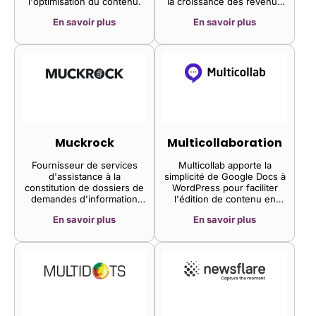
l'optimisation du contenu.
la croissance des revenus
dans ce secteur.
pour tous les acteurs de
L'entreprise génère près de
En savoir plus
En savoir plus
l'écosystème publicitaire.
45 % de son chiffre
d'affaires grâce à la vente
programmatique d'espaces
publicitaires CTV, 35 %
grâce aux sites et
applications mobiles, et le
reste grâce aux sites web
consultés sur ordinateur.
Muckrock
Multicollaboration
Fournisseur de services
Multicollab apporte la
d'assistance à la
simplicité de Google Docs à
constitution de dossiers de
WordPress pour faciliter
demandes d'information
l'édition de contenu en
auprès des administrations
équipe.
En savoir plus
En savoir plus
publiques, basé à Boston
(États-Unis). L'entreprise
facilite ces demandes en
automatisant partiellement le
processus et en proposant
une interface intuitive.