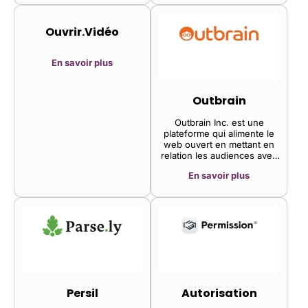
permettre aux
professionnels d'anticiper
l'actualité.
Ouvrir.Vidéo
En savoir plus
Outbrain
Outbrain Inc. est une
plateforme qui alimente le
web ouvert en mettant en
relation les audiences avec
des contenus et des
En savoir plus
publicités personnalisés,
favorisant ainsi un
engagement de qualité. Sa
plateforme diffuse des
publicités aux utilisateurs
finaux sous forme de liens
vers des articles, des
produits et des vidéos sur
les sites de ses partenaires
médias. Elle tire ses
revenus des annonceurs
Persil
Autorisation
grâce à l'interaction des