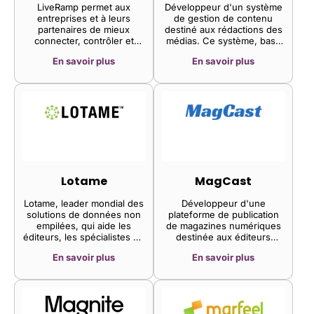
LiveRamp permet aux
Développeur d'un système
entreprises et à leurs
de gestion de contenu
partenaires de mieux
destiné aux rédactions des
connecter, contrôler et
médias. Ce système, basé
activer les données afin de
sur des composants,
En savoir plus
En savoir plus
transformer l'expérience
permet de publier sur de
client et de générer des
nombreux appareils et
résultats commerciaux plus
produits, offrant ainsi aux
intéressants.
concepteurs un contrôle
total sur chaque aspect de
la page grâce à une
architecture de composants
performante.
Lotame
MagCast
Lotame, leader mondial des
Développeur d'une
solutions de données non
plateforme de publication
empilées, qui aide les
de magazines numériques
éditeurs, les spécialistes du
destinée aux éditeurs
marketing et les agences à
indépendants. La
En savoir plus
En savoir plus
trouver de nouveaux
plateforme propose des
clients, à accroître
guides de formation et des
l'engagement et à
outils complets pour la
augmenter leurs revenus
création d'un magazine, des
grâce aux données
stratégies de création de