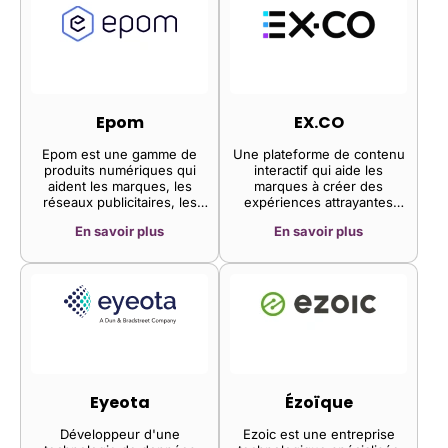
plus importante source de
de marque.
données comportementales
propriétaires, offrant ainsi
aux marques et aux
professionnels des études
de marché un avantage
concurrentiel grâce à
l'exploitation de données
Epom
EX.CO
auparavant inaccessibles.
Epom est une gamme de
Une plateforme de contenu
produits numériques qui
interactif qui aide les
aident les marques, les
marques à créer des
réseaux publicitaires, les
expériences attrayantes
agences de publicité et les
telles que des quiz, des
En savoir plus
En savoir plus
éditeurs à se développer
sondages et des vidéos
grâce à la publicité
intégrées. Ses outils
numérique
permettent aux éditeurs et
aux spécialistes du
marketing d'accroître
l'engagement des
utilisateurs et d'obtenir des
informations précieuses.
Eyeota
Ézoïque
Développeur d'une
Ezoic est une entreprise