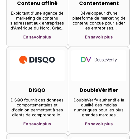
peuvent ainsi monétiser
Contenu affiné
Contentement
facilement leur contenu tout
en offrant des expériences
Exploitant d'une agence de
Développeur d'une
de création vidéo
marketing de contenu
plateforme de marketing de
captivantes.
s'adressant aux entreprises
contenu conçue pour aider
d'Amérique du Nord. Grâce
les entreprises
à des chefs de projet
internationales à créer du
En savoir plus
En savoir plus
dédiés et des offres de
contenu engageant et
contenu personnalisées,
responsable. La plateforme
l'agence propose des idées
de l'entreprise aide les
de contenu uniques,
marques à créer, diffuser et
permettant ainsi aux
optimiser leur contenu,
entreprises de niche de
permettant ainsi aux
générer du trafic organique
entreprises de gérer
vers leurs sites web grâce à
l'ensemble de leur contenu
une stratégie de contenu
institutionnel depuis une
ciblée.
plateforme unique, de
rationaliser les processus
DISQO
DoubleVérifier
d'approbation et d'optimiser
tous les aspects de leur
DISQO fournit des données
DoubleVerify authentifie la
marketing de contenu.
comportementales et
qualité des médias
d'opinion permettant à ses
numériques pour les plus
clients de comprendre les
grandes marques
comportements et les
mondiales, garantissant
En savoir plus
En savoir plus
opinions des
ainsi des publicités visibles,
consommateurs.
sans fraude et
L'entreprise a constitué la
respectueuses de l'image