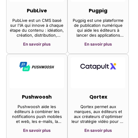
Elle permet ainsi aux
permettant ainsi aux clients
éditeurs de maximiser leurs
de bénéficier d'une gamme
PubLive
Pugpig
revenus publicitaires et de
complète de services
centraliser toutes leurs
publicitaires.
PubLive est un CMS basé
Pugpig est une plateforme
opérations sur une
sur l'IA qui innove à chaque
de publication numérique
plateforme unique. Elle
étape du contenu : idéation,
qui aide les éditeurs à
propose également des
création, distribution,
lancer des applications
abonnements premium leur
monétisation et analyse.
mobiles, des sites web et
permettant de vendre leur
En savoir plus
En savoir plus
des archives numériques en
inventaire publicitaire
quelques jours.
(ordinateur et mobile) à des
annonceurs premium du
monde entier.
Pushwoosh
Qortex
Pushwoosh aide les
Qortex permet aux
éditeurs à combiner les
marques, aux éditeurs et
notifications push mobiles
aux créateurs d'optimiser
et web, les e-mails, la
leur stratégie vidéo pour de
messagerie intégrée aux
meilleurs résultats en
En savoir plus
En savoir plus
applications, les SMS et
matière de publicité, de
WhatsApp pour obtenir une
monétisation et