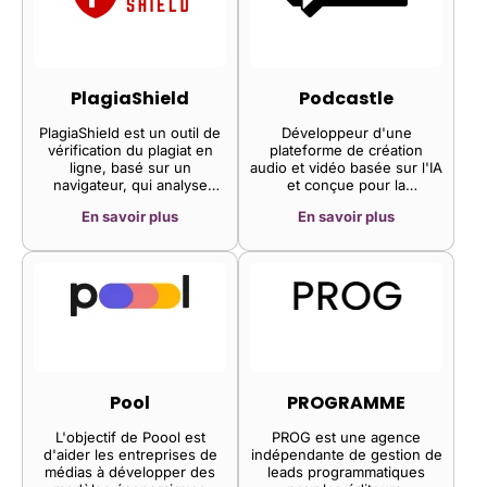
cloud – pour une plateforme
plus rapide, plus évolutive
et plus respectueuse de la
vie privée.
PlagiaShield
Podcastle
PlagiaShield est un outil de
Développeur d'une
vérification du plagiat en
plateforme de création
ligne, basé sur un
audio et vidéo basée sur l'IA
navigateur, qui analyse
et conçue pour la
automatiquement Internet à
production de contenu. La
En savoir plus
En savoir plus
la recherche de contenu
plateforme propose
volé.
l'enregistrement local, la
suppression du bruit, le
montage textuel et
l'utilisation de musique libre
de droits, permettant aux
podcasteurs et créateurs de
contenu de convertir leurs
textes en podcasts grâce à
l'apprentissage
automatique, en tenant
Pool
PROGRAMME
compte des émotions et du
ton de la voix de l'auteur.
L'objectif de Poool est
PROG est une agence
d'aider les entreprises de
indépendante de gestion de
médias à développer des
leads programmatiques