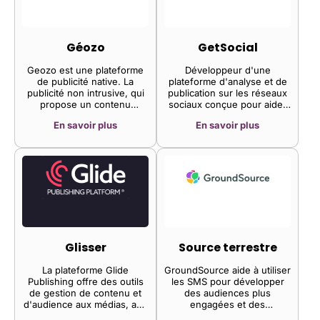
vidéos, offrant ainsi aux
se libérant des contraintes
marques la possibilité
liées à la gestion
d'interagir avec les visiteurs
publicitaire. Les éditeurs
de leur site web et de les
peuvent ainsi se concentrer
Géozo
GetSocial
convertir.
sur leur cœur de métier : la
création de contenu.
Geozo est une plateforme
Développeur d'une
de publicité native. La
plateforme d'analyse et de
publicité non intrusive, qui
publication sur les réseaux
propose un contenu
sociaux conçue pour aider
intéressant et pertinent,
les spécialistes du
En savoir plus
En savoir plus
représente l'avenir.
marketing à mesurer,
promouvoir et amplifier leur
contenu. La plateforme
accroît la visibilité, la
fidélisation et les ventes
tout en offrant un
environnement social et
collaboratif grâce au suivi
des partages sur les
réseaux sociaux, permettant
ainsi aux clients d'améliorer
Glisser
Source terrestre
leur portée et leur taux de
clics.
La plateforme Glide
GroundSource aide à utiliser
Publishing offre des outils
les SMS pour développer
de gestion de contenu et
des audiences plus
d'audience aux médias, aux
engagées et des
acteurs du sport et aux
communautés mieux