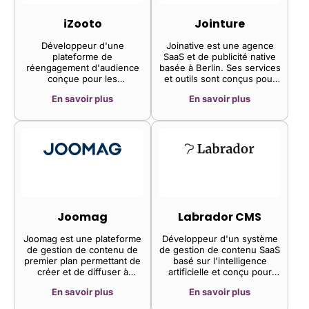
publicitaire et déterminer les
du cloud garantit une
conversion, et de
écrans à activer en fonction
sérénité optimale grâce à
s'affranchir de la
iZooto
Jointure
de la concentration
une infrastructure évolutive,
dépendance aux cookies
d'appareils utilisés par leur
robuste, autoréparatrice,
tiers.
Développeur d'une
Joinative est une agence
audience à différents
une supervision et une
plateforme de
SaaS et de publicité native
moments de la journée.
assistance 24h/24 et 7j/7.
réengagement d'audience
basée à Berlin. Ses services
conçue pour les
et outils sont conçus pour
notifications push web. La
les professionnels du
En savoir plus
En savoir plus
plateforme permet aux
marketing axés sur les
consommateurs de recevoir
résultats et soucieux de leur
des notifications depuis
temps.
leurs sites web préférés
sans avoir à télécharger
d'application mobile, ce qui
génère une augmentation
exponentielle des
conversions, du traitement
des commandes et des
rappels. Les spécialistes du
Joomag
Labrador CMS
marketing et les
développeurs peuvent ainsi
Joomag est une plateforme
Développeur d'un système
envoyer des notifications
de gestion de contenu de
de gestion de contenu SaaS
personnalisées à leurs
premier plan permettant de
basé sur l'intelligence
abonnés via les plateformes
créer et de diffuser à
artificielle et conçu pour
mobiles, tablettes et
grande échelle du contenu
une publication rapide de
ordinateurs.
En savoir plus
En savoir plus
personnalisé et de haute
contenu éditorial. La
qualité.
plateforme répond aux