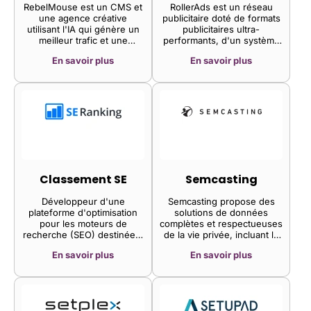
RebelMouse est un CMS et
RollerAds est un réseau
une agence créative
publicitaire doté de formats
utilisant l'IA qui génère un
publicitaires ultra-
meilleur trafic et une
performants, d'un système
meilleure conversion grâce
antifraude interne et
En savoir plus
En savoir plus
à des performances
d'algorithmes d'optimisation
exceptionnelles des sites
uniques.
web.
Classement SE
Semcasting
Développeur d'une
Semcasting propose des
plateforme d'optimisation
solutions de données
pour les moteurs de
complètes et respectueuses
recherche (SEO) destinée à
de la vie privée, incluant la
aider les entreprises, les
résolution d'identité (ID), la
En savoir plus
En savoir plus
agences et les
conception d'audience et
entrepreneurs à optimiser
l'attribution.
et promouvoir leurs sites
web de manière autonome.
La plateforme propose une