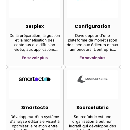
suite complète d'outils pour
un audit de site approfondi,
une analyse concurrentielle,
le positionnement du site
web, la suggestion de
mots-clés, le regroupement
Setplex
Configuration
et le suivi des backlinks,
permettant ainsi aux clients
De la préparation, la gestion
Développeur d'une
d'améliorer l'expérience
et la monétisation des
plateforme de monétisation
utilisateur, les
contenus à la diffusion
destinée aux éditeurs et aux
fonctionnalités et le
vidéo, aux applications
annonceurs. L'entreprise
support.
multi-écrans et à l'analyse,
propose des
En savoir plus
En savoir plus
Setplex propose aux
recommandations de
opérateurs mondiaux des
contenu, un service de
solutions OTT/IPTV simples,
gestion de compte dédié,
performantes et évolutives.
un support opérationnel
publicitaire, une assistance
informatique, le header
bidding, le side bidding, une
optimisation personnalisée
et des rapports en ligne,
permettant ainsi aux régies
publicitaires d'accroître les
Smartocto
Sourcefabric
revenus de leurs clients
Développeur d'un système
Sourcefabric est une
d'analyse éditoriale visant à
organisation à but non
optimiser la relation entre
lucratif qui développe des