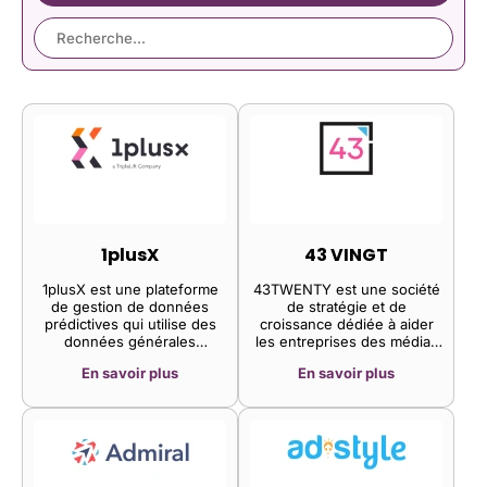
1plusX
43 VINGT
1plusX est une plateforme
43TWENTY est une société
de gestion de données
de stratégie et de
prédictives qui utilise des
croissance dédiée à aider
données générales
les entreprises des médias
provenant du web, des
et de la technologie à lancer
En savoir plus
En savoir plus
appareils mobiles ou de la
et à accélérer leurs produits
télévision pour effectuer
et services vidéo destinés
des prédictions pertinentes
directement aux
et significatives.
consommateurs.