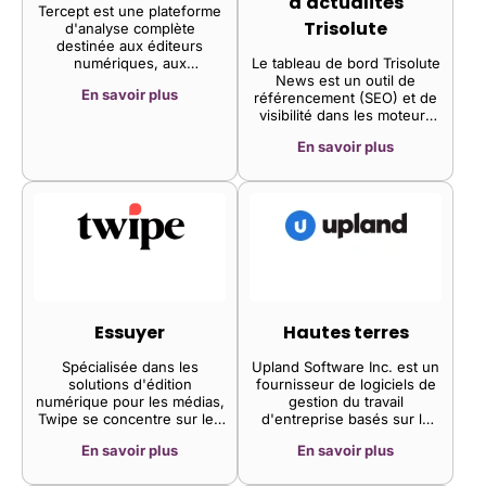
d'actualités
Tercept est une plateforme
Trisolute
d'analyse complète
destinée aux éditeurs
numériques, aux
Le tableau de bord Trisolute
plateformes d'achat média,
News est un outil de
En savoir plus
aux régies publicitaires et
référencement (SEO) et de
aux entreprises de
visibilité dans les moteurs
technologies publicitaires.
de recherche destiné aux
En savoir plus
Elle agrège, normalise et
éditeurs de presse. Il se
organise automatiquement
compose de deux parties :
toutes vos données de
la vue Actions affiche les
monétisation, toutes vos
performances actuelles de
données analytiques et
vos articles publiés dans les
toutes vos données
classements liés à Google
marketing dans des
Actualités, tandis que le
tableaux de bord unifiés
tableau de bord des
dotés de puissantes
indicateurs clés de
fonctionnalités de
performance (KPI) vous
transformation, de
permet d'analyser
Essuyer
Hautes terres
visualisation et de création
l'évolution de votre visibilité
de graphiques.
dans les moteurs de
Spécialisée dans les
Upland Software Inc. est un
recherche et de la comparer
solutions d'édition
fournisseur de logiciels de
à celle de vos concurrents.
numérique pour les médias,
gestion du travail
Twipe se concentre sur les
d'entreprise basés sur le
éditions ePaper et
cloud. L'entreprise propose
En savoir plus
En savoir plus
interactives. Sa technologie
une gamme d'applications
aide les éditeurs à accroître
logicielles de gestion du