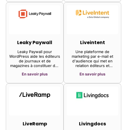
besoins de publication des
grands médias nationaux
comme des magazines
spécialisés. Intégrée à un
transformateur pré-entraîné
pour la génération de
conversations, elle prend
en charge une approche
headless allant au-delà du
Leaky Paywall
Liveintent
headless, offrant ainsi aux
journalistes et rédacteurs
Leaky Paywall pour
Une plateforme de
une plus grande liberté
WordPress aide les éditeurs
marketing par e-mail et
professionnelle.
de journaux et de
d'audience qui met en
magazines à constituer des
relation éditeurs et
listes de diffusion, à
annonceurs. Elle permet la
En savoir plus
En savoir plus
augmenter leurs revenus
diffusion de publicités
d'abonnement et à créer de
ciblées et en temps réel au
nouveaux produits de
sein des newsletters,
contenu.
permettant ainsi aux
éditeurs de générer des
revenus et aux annonceurs
d'atteindre des audiences
engagées.
LiveRamp
Livingdocs