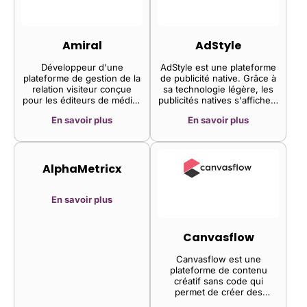
Amiral
AdStyle
Développeur d'une
AdStyle est une plateforme
plateforme de gestion de la
de publicité native. Grâce à
relation visiteur conçue
sa technologie légère, les
pour les éditeurs de médias
publicités natives s'affichent
confrontés à la vague
de manière fluide, sans
En savoir plus
En savoir plus
croissante de prise de
aucun délai lors du
conscience en matière de
chargement de la page.
confidentialité et
d'autonomisation des
utilisateurs. La plateforme
AlphaMetricx
de l'entreprise permet de
gérer la récupération des
publicités bloquées, les
En savoir plus
abonnements numériques,
les abonnements par e-mail
et via les réseaux sociaux,
Canvasflow
les adhésions, les dons, le
consentement relatif à la
Canvasflow est une
confidentialité, et bien plus
plateforme de contenu
encore, le tout grâce à une
créatif sans code qui
simple balise et sans
permet de créer des
aucune programmation. Elle
ressources sur mesure, de