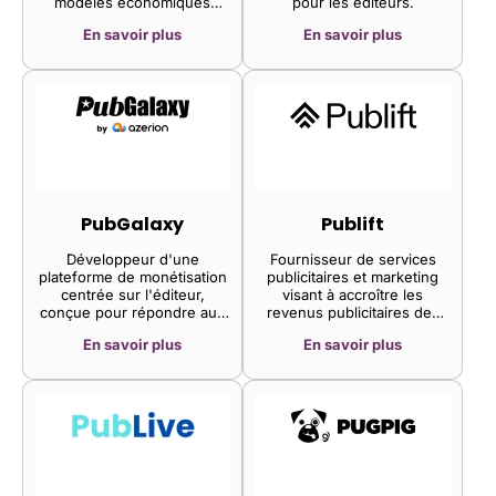
modèles économiques
pour les éditeurs.
robustes et durables. Nous
En savoir plus
En savoir plus
y parvenons grâce à des
outils technologiques
conçus pour optimiser les
revenus des lecteurs à
chaque étape clé de leur
parcours au sein de votre
audience.
PubGalaxy
Publift
Développeur d'une
Fournisseur de services
plateforme de monétisation
publicitaires et marketing
centrée sur l'éditeur,
visant à accroître les
conçue pour répondre aux
revenus publicitaires des
besoins des médias en
éditeurs. Son offre
En savoir plus
En savoir plus
matière de monétisation. La
comprend la gestion
plateforme propose des
programmatique des
fonctionnalités telles que la
canaux, l'optimisation des
publicité en ligne, le header
publicités invendues, la
bidding, des solutions de
stratégie de publicité native,
monétisation entièrement
les opérations publicitaires,
gérées, la publicité display
le header bidding, la
et des services de
stratégie de programmation
monétisation de sites web.
et le yield management,