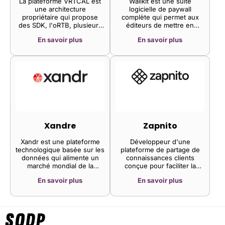
La plateforme VRTCAL est
Wallkit est une suite
l'engagement, les
une architecture
logicielle de paywall
abonnements et le chiffre
propriétaire qui propose
complète qui permet aux
d'affaires.
des SDK, l'oRTB, plusieurs
éditeurs de mettre en
types de médiation, des
œuvre des paywalls
En savoir plus
En savoir plus
technologies innovantes
hautement optimisés et
pour augmenter la valeur de
prédictifs, ainsi que des
l'inventaire des éditeurs et
stratégies automatisées de
une Marketplace avec des
monétisation d'audience
marques et des annonceurs
de premier plan.
Xandre
Zapnito
Xandr est une plateforme
Développeur d'une
technologique basée sur les
plateforme de partage de
données qui alimente un
connaissances clients
marché mondial de la
conçue pour faciliter la
publicité premium.
diffusion d'informations. La
En savoir plus
En savoir plus
plateforme propose du
contenu généré par les
utilisateurs, des
suggestions
personnalisées, des
discussions, du réseautage,