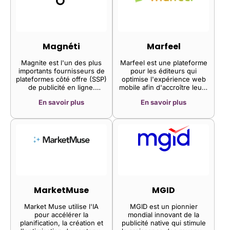
d'audience, a annoncé
contenu de niche et des
aujourd'hui le lancement de
instructions détaillées pour
Lotame PDX, une nouvelle
la publication sur
place de marché de
Newsstand.
données privées, lors du
salon DMEXCO 2019 à
Magnéti
Marfeel
Cologne, en Allemagne
Magnite est l'un des plus
Marfeel est une plateforme
importants fournisseurs de
pour les éditeurs qui
plateformes côté offre (SSP)
optimise l'expérience web
de publicité en ligne.
mobile afin d'accroître leurs
Auparavant connue sous le
revenus publicitaires. En
En savoir plus
En savoir plus
nom de The Rubicon Project
améliorant la vitesse, le
(une plateforme d'échange
design et l'expérience
publicitaire en ligne), la
utilisateur des sites, Marfeel
société est devenue
contribue à augmenter
Magnite suite à sa fusion
l'engagement des
avec Telaria (une SSP
audiences et la monétisation
principalement axée sur les
sur les appareils mobiles.
fournisseurs de vidéo en
streaming) en 2020. En
2021, elle a également
acquis SpotX, un autre SSP
MarketMuse
MGID
leader sur le marché de la
télévision connectée (CTV),
Market Muse utilise l'IA
MGID est un pionnier
pour 1,2 milliard de dollars,
pour accélérer la
mondial innovant de la
confirmant ainsi sa stratégie
planification, la création et
publicité native qui stimule
de croissance à long terme