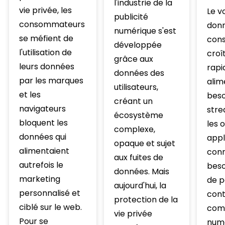
l'industrie de la
vie privée, les
Le v
publicité
consommateurs
donn
numérique s'est
se méfient de
con
développée
l'utilisation de
croî
grâce aux
leurs données
rapi
données des
par les marques
alim
utilisateurs,
et les
beso
créant un
navigateurs
stre
écosystème
bloquent les
les 
complexe,
données qui
appl
opaque et sujet
alimentaient
conn
aux fuites de
autrefois le
beso
données. Mais
marketing
de p
aujourd'hui, la
personnalisé et
cont
protection de la
ciblé sur le web.
com
vie privée
Pour se
num