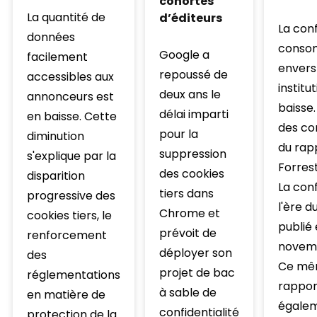
cohortes
La quantité de
d’éditeurs
La con
données
conso
Google a
facilement
envers
repoussé de
accessibles aux
institu
deux ans le
annonceurs est
baisse.
délai imparti
en baisse. Cette
des co
pour la
diminution
du rap
suppression
s'explique par la
Forrest
des cookies
disparition
La con
tiers dans
progressive des
l'ère du
Chrome et
cookies tiers, le
publié
prévoit de
renforcement
novemb
déployer son
des
Ce m
projet de bac
réglementations
rappor
à sable de
en matière de
égalem
confidentialité
protection de la