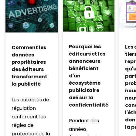
Pourquoi les
Les 
Comment les
éditeurs et les
tier
données
annonceurs
rep
propriétaires
bénéficient
qu'u
des éditeurs
d'un
part
transforment
écosystème
prob
la publicité
publicitaire
nou
axé sur la
nou
Les autorités de
confidentialité
conc
régulation
l'ét
renforcent les
don
Pendant des
règles de
la p
années,
protection de la