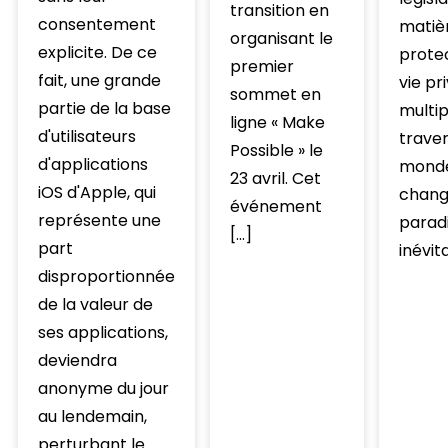
transition en
consentement
matiè
organisant le
explicite. De ce
protec
premier
fait, une grande
vie pr
sommet en
partie de la base
multip
ligne « Make
d'utilisateurs
traver
Possible » le
d'applications
monde
23 avril. Cet
iOS d'Apple, qui
chang
événement
représente une
parad
[…]
part
inévit
disproportionnée
de la valeur de
ses applications,
deviendra
anonyme du jour
au lendemain,
perturbant le