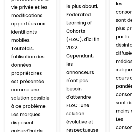
les
le plus abouti,
vie privée et les
conso
Federated
modifications
sont d
Learning of
apportées aux
plus p
Cohorts
identifiants
par la
(FLoC), d'ici fin
mobiles.
désinf
2022.
Toutefois,
diffusé
Cependant,
l'utilisation des
médias
les
données
indique 
annonceurs
propriétaires
cours d
n'ont pas
est présentée
pandém
besoin
comme une
conso
d'attendre
solution possible
sont d
FLoC ; une
à ce problème.
moins c
solution
Les marques
Les
évolutive et
disposent
conso
respectueuse
aujourd'hui de