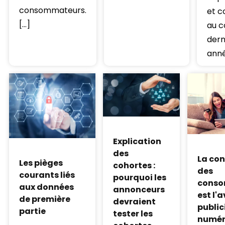
consommateurs.
et 
[…]
au c
dern
ann
Explication
des
La con
Les pièges
cohortes :
des
courants liés
pourquoi les
conso
aux données
annonceurs
est l'a
de première
devraient
public
partie
tester les
numér