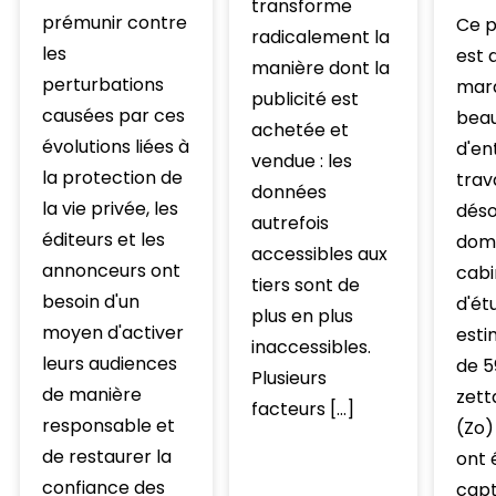
transforme
prémunir contre
Ce 
radicalement la
les
est 
manière dont la
perturbations
mar
publicité est
causées par ces
bea
achetée et
évolutions liées à
d'en
vendue : les
la protection de
trav
données
la vie privée, les
déso
autrefois
éditeurs et les
domi
accessibles aux
annonceurs ont
cabi
tiers sont de
besoin d'un
d'ét
plus en plus
moyen d'activer
esti
inaccessibles.
leurs audiences
de 5
Plusieurs
de manière
zett
facteurs […]
responsable et
(Zo)
de restaurer la
ont 
confiance des
capt