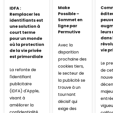
Make
Comm
IDFA :
Possible –
édite
Remplacer les
Sommet en
peuv
identifiants est
ligne par
augm
une solution à
Permutive
leurs
court terme
dans 
pour un monde
révol
où la protection
Avec la
vie pr
de la vie privée
disparition
est primordiale
prochaine des
Le pre
cookies tiers,
La refonte de
de ce
le secteur de
l'identifiant
nouvel
la publicité se
publicitaire
décenn
trouve à un
(IDFA) d'Apple,
majeu
tournant
visant à
entré
décisif qui
améliorer la
vigueur
exige des
confidentialité
califo