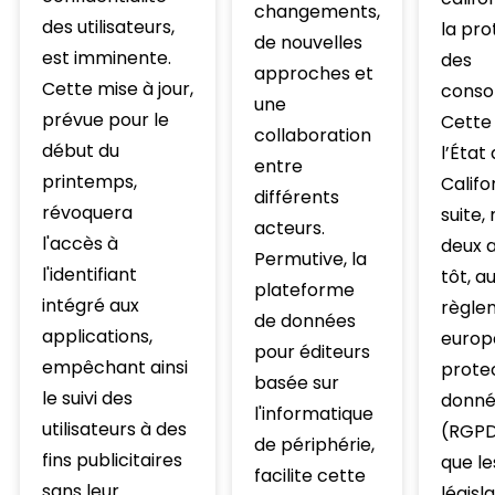
changements,
des utilisateurs,
la pro
de nouvelles
est imminente.
des
approches et
Cette mise à jour,
conso
une
prévue pour le
Cette 
collaboration
début du
l’État
entre
printemps,
Califor
différents
révoquera
suite,
acteurs.
l'accès à
deux a
Permutive, la
l'identifiant
tôt, a
plateforme
intégré aux
règle
de données
applications,
europé
pour éditeurs
empêchant ainsi
prote
basée sur
le suivi des
donné
l'informatique
utilisateurs à des
(RGPD)
de périphérie,
fins publicitaires
que les
facilite cette
sans leur
législ