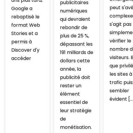
ans plus tard,
publicitaires
peut s'av
Google a
numériques
complexe. 
rebaptisé le
qui devraient
s'agit pas
format Web
rebondir de
simpleme
Stories et a
plus de 25 %,
vérifier le
permis à
dépassant les
nombre d
Discover d'y
191 milliards de
visiteurs. 
accéder
dollars cette
que privil
année, la
les sites à
publicité doit
trafic pui
rester un
sembler
élément
évident […
essentiel de
leur stratégie
de
monétisation.