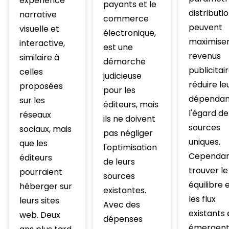
expérience
payants et le
distribution
narrative
commerce
peuvent
visuelle et
électronique,
maximiser
interactive,
est une
revenus
similaire à
démarche
publicitai
celles
judicieuse
réduire le
proposées
pour les
dépendan
sur les
éditeurs, mais
l'égard de
réseaux
ils ne doivent
sources
sociaux, mais
pas négliger
uniques.
que les
l'optimisation
Cependan
éditeurs
de leurs
trouver l
pourraient
sources
équilibre 
héberger sur
existantes.
les flux
leurs sites
Avec des
existants 
web. Deux
dépenses
émergent