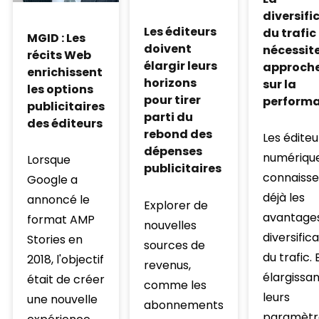
diversifi
Les éditeurs
du trafic
MGID : Les
doivent
nécessit
récits Web
élargir leurs
approche
enrichissent
horizons
sur la
les options
pour tirer
perform
publicitaires
parti du
des éditeurs
rebond des
Les éditeu
dépenses
numériqu
Lorsque
publicitaires
connaisse
Google a
déjà les
annoncé le
Explorer de
avantages
format AMP
nouvelles
diversific
Stories en
sources de
du trafic. 
2018, l'objectif
revenus,
élargissan
était de créer
comme les
leurs
une nouvelle
abonnements
paramètr