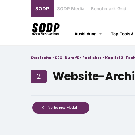
SODP
SODP Media
Benchmark Grid
Ausbildung
Top-Tools &
Startseite
>
SEO-Kurs für Publisher
>
Kapitel 2: Tec
Website-Archi
2
Vorheriges Modul