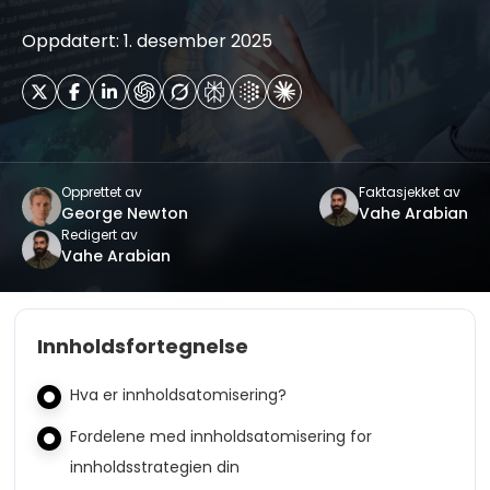
Oppdatert: 1. desember 2025
Opprettet av
Faktasjekket av
George Newton
Vahe Arabian
Redigert av
Vahe Arabian
Innholdsfortegnelse
Hva er innholdsatomisering?
Fordelene med innholdsatomisering for
innholdsstrategien din