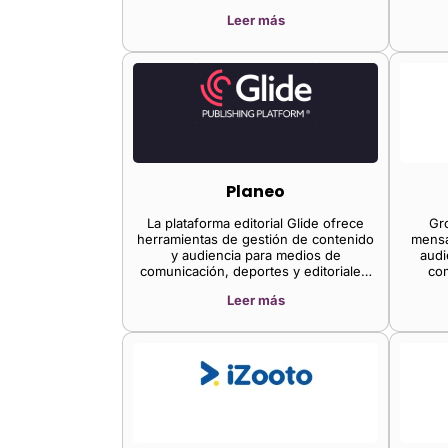
compañía ofrece compras dentro del
permite
Leer más
video, generación de leads y
con 
transmisión de eventos en vivo,
ingres
además de permitir la importación y
se libe
edición de videos, lo que permite a las
oper
marcas interactuar y convertir a los
manera,
visitantes de su sitio web.
para d
Planeo
La plataforma editorial Glide ofrece
Gr
herramientas de gestión de contenido
mensa
y audiencia para medios de
audi
comunicación, deportes y editoriales,
co
permitiéndoles priorizar la generación
Groun
Leer más
de ingresos y el crecimiento de la
para 
audiencia. El CMS headless de Glide
que ge
gestiona múltiples canales, incluyendo
sitios web, aplicaciones y boletines
informativos. Elimina la carga de
desarrollo y ayuda a los equipos
editoriales a crear más contenido y de
mayor calidad. Las funciones estándar
incluyen una suite completa de
informes en vivo, gestión de activos