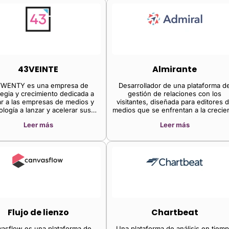
43VEINTE
Almirante
WENTY es una empresa de
Desarrollador de una plataforma d
tegia y crecimiento dedicada a
gestión de relaciones con los
r a las empresas de medios y
visitantes, diseñada para editores 
ología a lanzar y acelerar sus
medios que se enfrentan a la crecie
os y servicios de video directo
demanda de privacidad y
Leer más
Leer más
al consumidor.
empoderamiento del usuario. La
plataforma de la compañía facilita l
recuperación de bloqueadores de
publicidad, las suscripciones digital
las suscripciones por correo
electrónico, las suscripciones a red
sociales, las membresías, las
donaciones, el consentimiento de
privacidad y mucho más, todo des
una sola etiqueta sin necesidad d
programación. Además, optimiza la
Flujo de lienzo
Chartbeat
conversiones y los ingresos
automáticamente, lo que permite a l
asflow es una plataforma de
Una plataforma de análisis en tiem