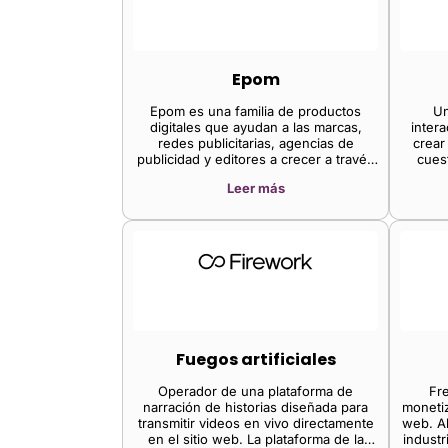
Epom
Epom es una familia de productos
Un
digitales que ayudan a las marcas,
intera
redes publicitarias, agencias de
crear
publicidad y editores a crecer a través
cues
de la publicidad digital
inc
Leer más
permite
market
usuario
Fuegos artificiales
Operador de una plataforma de
Fre
narración de historias diseñada para
monetiz
transmitir videos en vivo directamente
web. Al
en el sitio web. La plataforma de la
industr