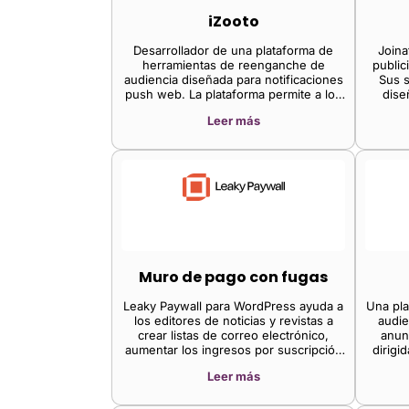
digitales y SEO automático. La
iZooto
plataforma de datos de clientes Glide
Nexa unifica todos los datos
Desarrollador de una plataforma de
Joina
procesables de sus clientes, modela
herramientas de reenganche de
public
usuarios y grupos, y gestiona los
audiencia diseñada para notificaciones
Sus s
derechos. La entrega de SaaS nativo
push web. La plataforma permite a los
dise
en la nube garantiza una tranquilidad
consumidores optar por recibir
market
excepcional con escalabilidad,
Leer más
notificaciones de sus sitios web
robustez, infraestructura
preferidos en lugar de descargar la
autorrecuperable, monitorización y
aplicación móvil, lo que impulsa
soporte 24/7.
exponencialmente las conversiones, el
cumplimiento de pedidos y las
devoluciones de llamadas. Esto
permite a los profesionales del
marketing y desarrolladores enviar
notificaciones personalizadas a sus
suscriptores a través de plataformas
móviles, tabletas y computadoras de
Muro de pago con fugas
escritorio.
Leaky Paywall para WordPress ayuda a
Una pla
los editores de noticias y revistas a
audie
crear listas de correo electrónico,
anun
aumentar los ingresos por suscripción
dirigi
y crear nuevos productos de
info
Leer más
contenido.
edit
anu