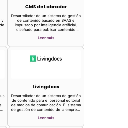
CMS de Labrador
e
Desarrollador de un sistema de gestión
 y
de contenido basado en SAAS e
 de
impulsado por inteligencia artificial,
diseñado para publicar contenido
editorial con rapidez. La plataforma de
Leer más
la compañía gestiona las necesidades
editoriales tanto de grandes medios
nacionales como de revistas
especializadas más pequeñas. Está
integrada con un transformador
generativo de chat preentrenado,
compatible con el enfoque headless y
más allá del headless, lo que permite a
reporteros y editores alcanzar la
libertad profesional.
Livingdocs
sus
Desarrollador de un sistema de gestión
r
de contenido para el personal editorial
s
de medios de comunicación. El sistema
ar
de gestión de contenido de la empresa
s.
es una solución basada en
Leer más
componentes que permite publicar en
diversos dispositivos y productos, lo
que permite a los diseñadores tener