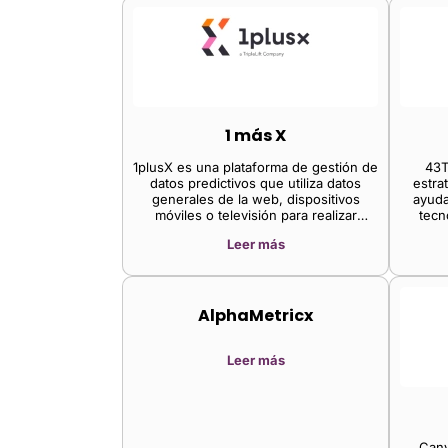
1 más X
1plusX es una plataforma de gestión de
43T
datos predictivos que utiliza datos
estra
generales de la web, dispositivos
ayuda
móviles o televisión para realizar
tecn
predicciones valiosas y significativas.
product
Leer más
AlphaMetricx
Leer más
Canv