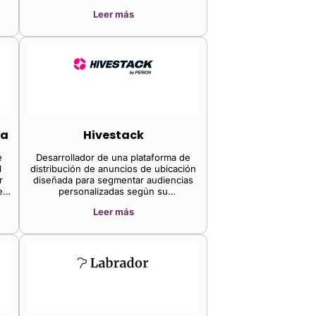
promocionar y amplificar su contenido.
Leer más
Esta plataforma aumenta la visibilidad,
la retención y las ventas, a la vez que
proporciona un entorno social y
colaborativo mediante el seguimiento
de las interacciones en redes sociales,
lo que permite a los clientes mejorar su
alcance y los clics en redes sociales.
va
Hivestack
e
Desarrollador de una plataforma de
l
distribución de anuncios de ubicación
r
diseñada para segmentar audiencias
es.
personalizadas según su
sa
comportamiento en el mundo físico. La
Leer más
y
plataforma rastrea y recopila datos
geotemporales y utiliza mapas de calor
que
animados que permiten visualizar las
audiencias personalizadas. Esto
permite a las empresas acceder al
servidor de anuncios, lo que les ayuda
a decidir qué pantallas activar según la
concentración de dispositivos de una
audiencia personalizada en diferentes
momentos del día.