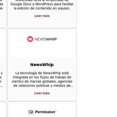
de
Google Docs a WordPress para facilitar
de
la edición de contenido en equipo.
Leer más
 la
y
NewsWhip
 y
La tecnología de NewsWhip está
s
integrada en los flujos de trabajo de
e
cientos de marcas globales, agencias
ón
de relaciones públicas y medios de
comunicación. NewsWhip está
Leer más
diseñado para que los profesionales
estén a la vanguardia del ciclo
informativo.