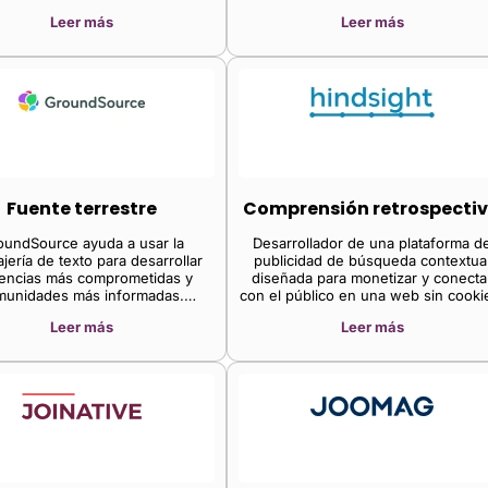
 a los propietarios de sitios web
Leer más
Leer más
mucho trabajo maximizar sus
os sin problemas, a la vez que
ran de las complicaciones de las
aciones publicitarias. De esta
 los editores tienen más tiempo
edicarse a lo que mejor saben
hacer: crear contenido.
Fuente terrestre
Comprensión retrospecti
oundSource ayuda a usar la
Desarrollador de una plataforma d
jería de texto para desarrollar
publicidad de búsqueda contextua
encias más comprometidas y
diseñada para monetizar y conecta
munidades más informadas.
con el público en una web sin cooki
dSource trabaja con editores
La plataforma de la compañía impul
Leer más
Leer más
diseñar un ciclo de interacción
campañas orientadas al contenido 
nere mayor confianza, lealtad y
unidades de editor que cambian
relaciones más sólidas.
dinámicamente según el contenido 
se les ofrece, lo que permite a
editores y anunciantes mejorar la
segmentación del contenido, la
conversión y la diversificación,
eliminando la dependencia de las
cookies de terceros.