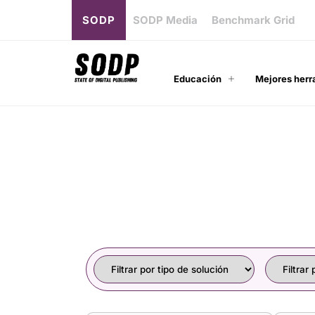
SODP
SODP Media
Benchmark Grid
Educación
Mejores herr