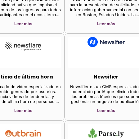
de CTV, el 35 % de sitios web y
blicidad nativa que impulsa el
para la presentación de solicitudes 
aplicaciones móviles, y el resto de
ento de los ingresos para todos
información gubernamental con se
sitios web accesibles desde
participantes en el ecosistema
en Boston, Estados Unidos. La
ordenador.
publicitario.
empresa ofrece asistencia para la
Leer más
Leer más
presentación de solicitudes de
información gubernamental mediante
automatización parcial del proceso 
una interfaz intuitiva que facilita el
proceso.
ticia de última hora
Newsifier
cado de video especializado en
Newsifier es un CMS especializado
enido generado por usuarios.
potenciado por IA que elimina todo
encia videos de tendencias y
los problemas técnicos que supon
s de última hora de personas de
gestionar un negocio de publicaci
el mundo, lo que permite a las
de noticias.
Leer más
Leer más
sas de medios enriquecer su
do con imágenes auténticas del
mundo real.