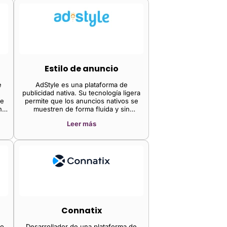
Estilo de anuncio
e
AdStyle es una plataforma de
publicidad nativa. Su tecnología ligera
de
permite que los anuncios nativos se
nte
muestren de forma fluida y sin
demoras en la carga de la página.
Leer más
a
es,
es
de
e
s
Connatix
os
po
Desarrollador de una plataforma de