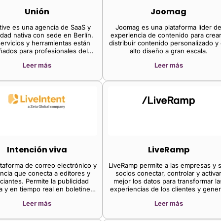
Unión
Joomag
tive es una agencia de SaaS y
Joomag es una plataforma líder d
idad nativa con sede en Berlín.
experiencia de contenido para crear
ervicios y herramientas están
distribuir contenido personalizado y
ñados para profesionales del
alto diseño a gran escala.
ing orientados a objetivos que
Leer más
Leer más
valoran su tiempo.
Intención viva
LiveRamp
taforma de correo electrónico y
LiveRamp permite a las empresas y 
ncia que conecta a editores y
socios conectar, controlar y activa
ciantes. Permite la publicidad
mejor los datos para transformar la
da y en tiempo real en boletines
experiencias de los clientes y gener
rmativos, lo que permite a los
resultados comerciales más valioso
Leer más
Leer más
ores generar ingresos y a los
nciantes llegar a audiencias
comprometidas.