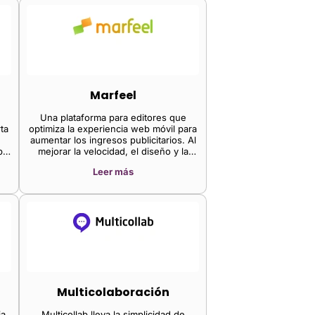
control total sobre cada aspecto de la
página con un potente marco de
componentes.
Marfeel
Una plataforma para editores que
ta
optimiza la experiencia web móvil para
aumentar los ingresos publicitarios. Al
ba
mejorar la velocidad, el diseño y la
de
experiencia del usuario del sitio,
Leer más
n
Marfeel ayuda a aumentar la
a
interacción de la audiencia y la
en
monetización en dispositivos móviles.
g)
én
es
0
sí
La
us
Multicolaboración
io
ia
Multicollab lleva la simplicidad de