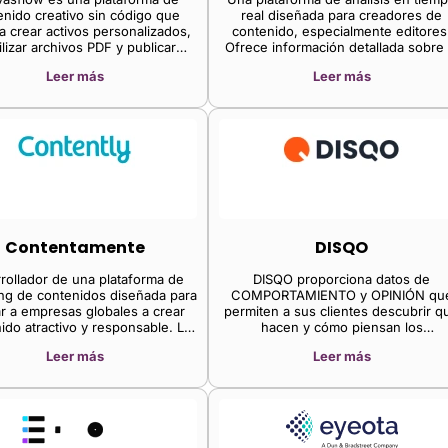
editores desarrollar las relaciones c
enido creativo sin código que
real diseñada para creadores de
los visitantes propios y los ingresos
a crear activos personalizados,
contenido, especialmente editores
alcanzar cada uno de los objetivos 
ilizar archivos PDF y publicar
Ofrece información detallada sobre 
relación e ingresos, además de
ido personalizado directamente
interacción de la audiencia, lo que
generar efectos multiplicadores e
Leer más
Leer más
para los clientes.
ayuda a los equipos editoriales a to
toda la relación con los visitantes y 
decisiones de contenido basadas 
curva de rendimiento de los ingreso
datos para fidelizar a los lectores.
Contentamente
DISQO
rollador de una plataforma de
DISQO proporciona datos de
ng de contenidos diseñada para
COMPORTAMIENTO y OPINIÓN qu
r a empresas globales a crear
permiten a sus clientes descubrir q
ido atractivo y responsable. La
hacen y cómo piensan los
orma de la compañía ayuda a las
consumidores. La compañía ha crea
Leer más
Leer más
a crear, distribuir y optimizar su
la mayor fuente de datos de
do, permitiendo a las empresas
comportamiento propios, lo que
ar todo el contenido corporativo
permite a las marcas y a los
e un único lugar, agilizar los
profesionales del análisis obtener u
sos de aprobación y optimizar
ventaja competitiva al aprovechar da
 los aspectos del marketing de
que antes eran inaccesibles.