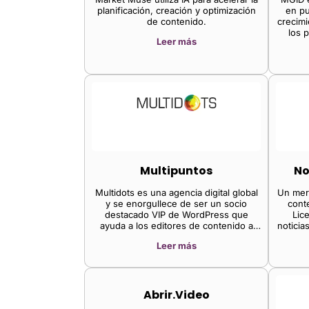
planificación, creación y optimización
en pu
de contenido.
crecimi
los 
Leer más
Multipuntos
No
Multidots es una agencia digital global
Un mer
y se enorgullece de ser un socio
cont
destacado VIP de WordPress que
Lic
ayuda a los editores de contenido a
noticia
maximizar su rendimiento mediante la
todo 
Leer más
implementación de un WordPress
empre
empresarial finamente ajustado.
conteni
Abrir.Video