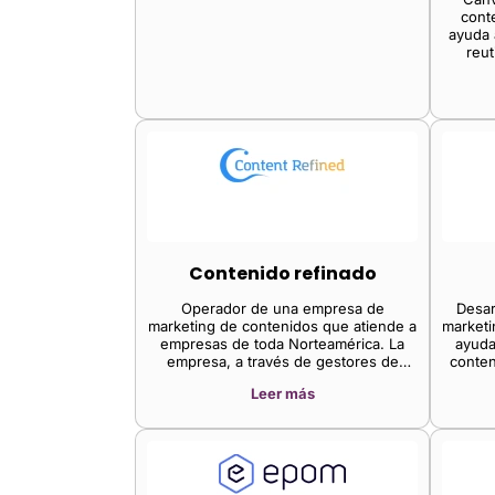
cont
ayuda 
reut
conten
Contenido refinado
Operador de una empresa de
Desar
marketing de contenidos que atiende a
marketi
empresas de toda Norteamérica. La
ayuda
empresa, a través de gestores de
conten
proyectos especializados y paquetes
plataf
Leer más
de contenido, ofrece ideas de
marcas 
contenido únicas, lo que permite a
conteni
empresas de nicho generar tráfico
gestion
orgánico a sus sitios web con un
desd
enfoque en la estrategia de contenido.
proce
todos