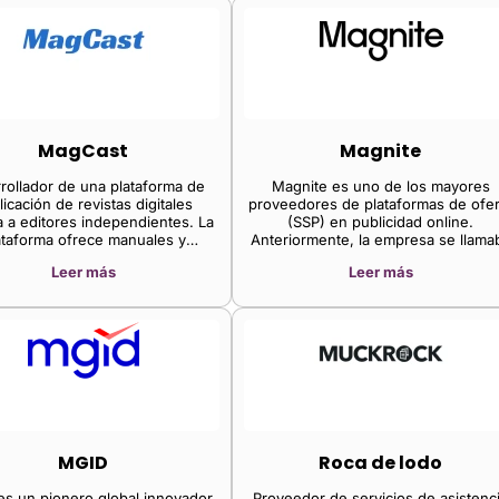
MagCast
Magnite
rollador de una plataforma de
Magnite es uno de los mayores
icación de revistas digitales
proveedores de plataformas de ofer
da a editores independientes. La
(SSP) en publicidad online.
ataforma ofrece manuales y
Anteriormente, la empresa se llama
entas de capacitación ejecutiva
The Rubicon Project (un exchange 
Leer más
Leer más
odo lo necesario para crear una
publicidad online) y se convirtió e
ta desde cero, estrategias de
Magnite tras fusionarse con Telari
ón de contenido especializado e
(una SSP centrada principalmente 
cciones completas para publicar
proveedores de vídeo en streamin
en Newsstand.
en 2020. En 2021, la empresa tambi
adquirió SpotX, otra de las principal
SSP del mercado de CTV, por 120
millones de dólares, consolidando a
su objetivo a largo plazo de ganar
cuota de mercado en este sector. 
empresa genera casi el 45 % de s
MGID
Roca de lodo
ingresos mediante la venta
programática de inventario publicitar
s un pionero global innovador
Proveedor de servicios de asistenc