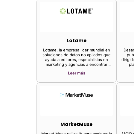
Lotame
Lotame, la empresa líder mundial en
Desar
soluciones de datos no apilados que
publ
ayuda a editores, especialistas en
dirigi
marketing y agencias a encontrar
pl
nuevos clientes, aumentar la
herrami
Leer más
participación y hacer crecer los
sobre t
ingresos a través de datos de
revis
audiencia, anunció hoy el lanzamiento
creaci
de Lotame PDX, un nuevo mercado de
instru
datos privados en DMEXCO 2019 en
Colonia, Alemania
MarketMuse
Market Muse utiliza IA para acelerar la
MGID e