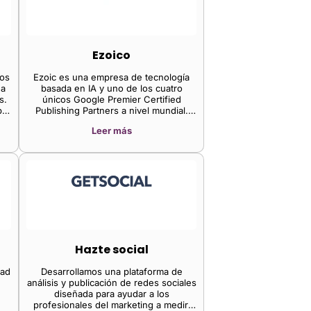
Ezoico
tos
Ezoic es una empresa de tecnología
 a
basada en IA y uno de los cuatro
s.
únicos Google Premier Certified
lía
Publishing Partners a nivel mundial.
 de
Fundada en 2010 y con sede en
Leer más
Carlsbad, California, Ezoic ha
 a
evolucionado desde una herramienta
 y
de optimización de anuncios gráficos
hasta convertirse en una
infraestructura integral de ingresos
para aplicaciones web, juegos en línea,
plataformas SaaS y editores de
contenido. Sus soluciones incluyen
infraestructura de datos/identidad de
primera mano (ezID), optimización de
anuncios basada en IA, anuncios con
Hazte social
recompensa, video y acceso directo a
la demanda premium a través de The
dad
Desarrollamos una plataforma de
Trade Desk OpenPath.
análisis y publicación de redes sociales
diseñada para ayudar a los
profesionales del marketing a medir,