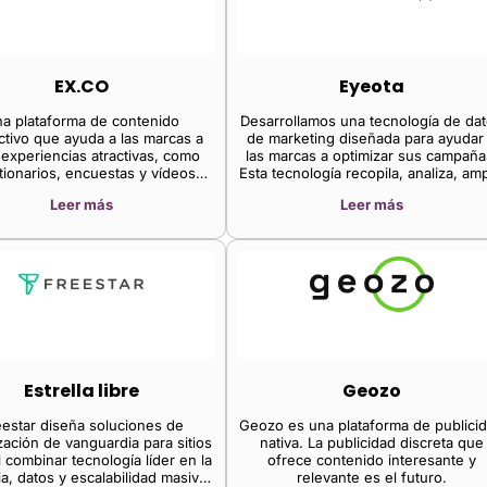
contenidos.
EX.CO
Eyeota
a plataforma de contenido
Desarrollamos una tecnología de da
ctivo que ayuda a las marcas a
de marketing diseñada para ayudar
 experiencias atractivas, como
las marcas a optimizar sus campaña
tionarios, encuestas y vídeos
Esta tecnología recopila, analiza, amp
rustados. Sus herramientas
y activa datos de audiencia, además
Leer más
Leer más
n a editores y profesionales del
ofrecer contenido relevante a la
ing impulsar la interacción del
audiencia adecuada, lo que permite
 y obtener información valiosa.
los clientes conectar con su público
generar altos ingresos.
Estrella libre
Geozo
estar diseña soluciones de
Geozo es una plataforma de publici
ación de vanguardia para sitios
nativa. La publicidad discreta que
 combinar tecnología líder en la
ofrece contenido interesante y
ia, datos y escalabilidad masiva,
relevante es el futuro.