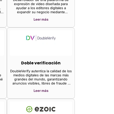
on
expresión de video diseñada para
, y
.
ayudar a los editores digitales a
de
la
expandir su negocio mediante
experiencias de video exitosas. La
n
Leer más
mar
plataforma de la compañía ofrece un
la
en
motor de optimización de
s.
reproductores de video y un conjunto
de formatos inmersivos, además de
una red de sindicación independiente
para distribución a gran escala, lo que
permite a los editores monetizar
fácilmente su contenido y ofrecer
experiencias atractivas de creación de
videos.
Doble verificación
DoubleVerify autentica la calidad de los
e
medios digitales de las marcas más
ué
grandes del mundo, garantizando
anuncios visibles, libres de fraude y
do
seguros para la marca.
Leer más
na
tos