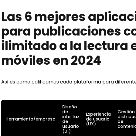
Las 6 mejores aplicac
para publicaciones c
ilimitado a la lectura
móviles en 2024
Así es como calificamos cada plataforma para diferente
Diseño
de
Gestión
Experiencia
interfaz
distribu
Herramienta/empresa
de usuario
de
de
(UX)
usuario
conteni
(UI)