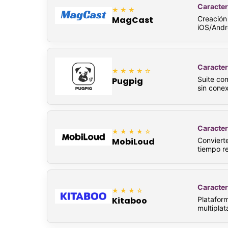
Caracter
★★★
Creación 
MagCast
iOS/Andro
Caracter
★★★★☆
Suite co
Pugpig
sin conex
Caracter
★★★★☆
Convierte
MobiLoud
tiempo re
Caracter
★★★☆
Plataform
Kitaboo
multiplat