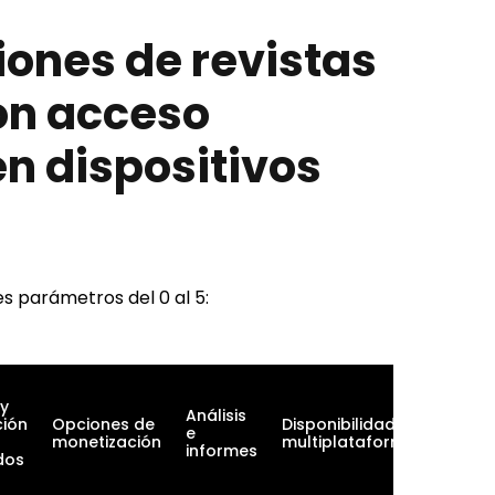
iones de revistas
on acceso
 en dispositivos
s parámetros del 0 al 5:
 y
Análisis
Integr
ción
Opciones de
Disponibilidad
e
con ot
monetización
multiplataforma
informes
herra
dos