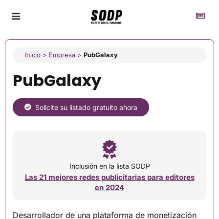
Inicio
>
Empresa
>
PubGalaxy
PubGalaxy
Solicite su listado gratuito ahora
Inclusión en la lista SODP
Las 21 mejores redes publicitarias para editores
en 2024
Desarrollador de una plataforma de monetización