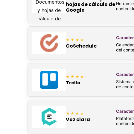
Herramien
hojas de cálculo de
contenid
Google
Caracter
★★★☆
Calendari
CoSchedule
del conte
Caracter
★★★☆
Sistema d
Trello
de conte
Caracter
★★★☆
Platafor
Voz clara
contenido