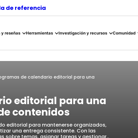
a de referencia
 y reseñas
Herramientas
Investigación y recursos
Comunidad
ogramas de calendario editorial para una
io editorial para una
 de contenidos
do editorial para mantenerse organizados,
tizar una entrega consistente. Con las
 sobre temas, asignar tareas y gestionar..