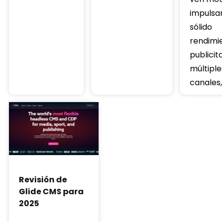
impulsa
sólido
rendimi
publicit
múltiple
canales,
Revisión de
Glide CMS para
2025