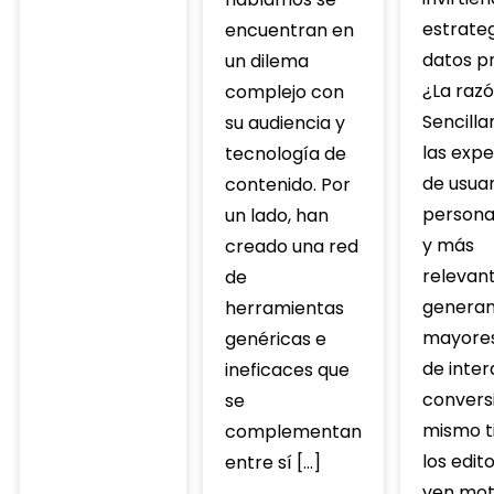
estrateg
encuentran en
datos pr
un dilema
¿La raz
complejo con
Sencill
su audiencia y
las expe
tecnología de
de usuar
contenido. Por
persona
un lado, han
y más
creado una red
relevan
de
genera
herramientas
mayores
genéricas e
de inter
ineficaces que
conversi
se
mismo t
complementan
los edit
entre sí […]
ven mot