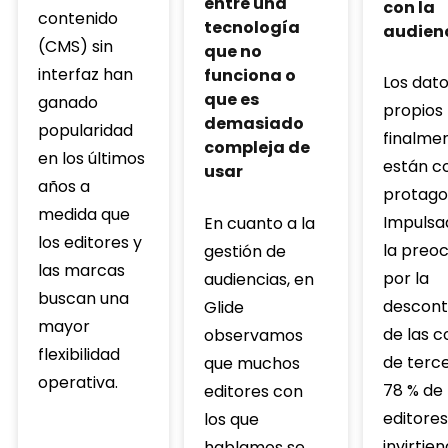
entre una
con la
contenido
tecnología
audien
(CMS) sin
que no
interfaz han
funciona o
Los dat
que es
ganado
propios
demasiado
popularidad
finalme
compleja de
en los últimos
están c
usar
años a
protago
medida que
Impulsad
En cuanto a la
los editores y
la preo
gestión de
las marcas
por la
audiencias, en
buscan una
descont
Glide
mayor
de las c
observamos
flexibilidad
de terce
que muchos
operativa.
78 % de 
editores con
editores
los que
invirtie
hablamos se