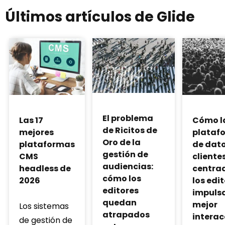
Últimos artículos de Glide
El problema
Cómo l
Las 17
de Ricitos de
plataf
mejores
Oro de la
de dato
plataformas
gestión de
cliente
CMS
audiencias:
centra
headless de
cómo los
los edi
2026
editores
impuls
quedan
mejor
Los sistemas
atrapados
interac
de gestión de