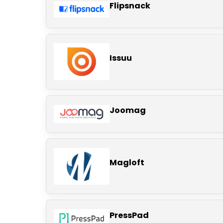
Flipsnack
Issuu
Joomag
Magloft
PressPad