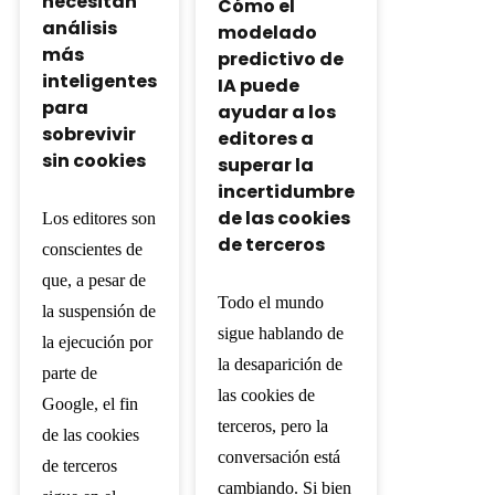
necesitan
Cómo el
análisis
modelado
más
predictivo de
inteligentes
IA puede
para
ayudar a los
sobrevivir
editores a
sin cookies
superar la
incertidumbre
de las cookies
Los editores son
de terceros
conscientes de
que, a pesar de
Todo el mundo
la suspensión de
sigue hablando de
la ejecución por
la desaparición de
parte de
las cookies de
Google, el fin
terceros, pero la
de las cookies
conversación está
de terceros
cambiando. Si bien