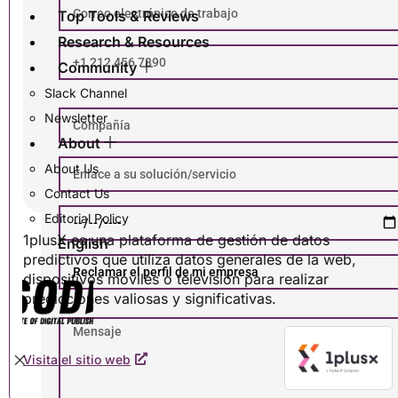
Top Tools & Reviews
Research & Resources
Community
Slack Channel
Newsletter
About
About Us
Contact Us
Editorial Policy
1plusX es una plataforma de gestión de datos
English
predictivos que utiliza datos generales de la web,
dispositivos móviles o televisión para realizar
predicciones valiosas y significativas.
Visita el sitio web