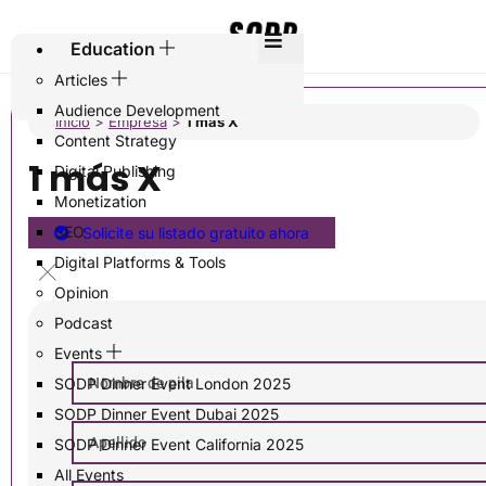
Education
Articles
Audience Development
Inicio
>
Empresa
>
1 más X
Content Strategy
1 más X
Digital Publishing
Monetization
SEO
Solicite su listado gratuito ahora
Digital Platforms & Tools
Opinion
Podcast
Events
SODP Dinner Event London 2025
SODP Dinner Event Dubai 2025
SODP Dinner Event California 2025
All Events