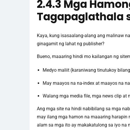
2.4.3 Mga Hamon
Tagapaglathala 
Kaya, kung isasaalang-alang ang malinaw na e
ginagamit ng lahat ng publisher?
Bueno, maaaring hindi mo kailangan ng sitem
Medyo maliit (karaniwang tinutukoy bilan
May maayos na na-index at maayos na nak
Walang mga media file, mga news clip at 
Ang mga site na hindi nabibilang sa mga na
may ilang mga hamon na maaaring harapin 
alam sa mga ito ay makakatulong sa iyo na