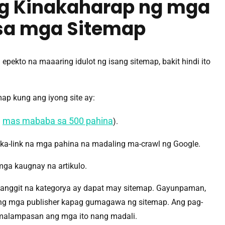
g Kinakaharap ng mga
sa mga Sitemap
pekto na maaaring idulot ng isang sitemap, bakit hindi ito
ap kung ang iyong site ay:
mas mababa sa 500 pahina
g
).
a-link na mga pahina na madaling ma-crawl ng Google.
mga kaugnay na artikulo.
banggit na kategorya ay dapat may sitemap. Gayunpaman,
ng mga publisher kapag gumagawa ng sitemap. Ang pag-
 malampasan ang mga ito nang madali.