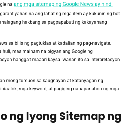
ang mga sitemap ng Google News ay hindi
ogle na
agarantiyahan na ang lahat ng mga item ay kukunin ng bot
g mahalagang hakbang sa pagpapabuti ng kakayahang
 sa bilis ng pagtuklas at kadalian ng pag-navigate.
Sa huli, mas mainam na bigyan ang Google ng
yon hangga't maaari kaysa iwanan ito sa interpretasyon
angan mong tumuon sa kaugnayan at katanyagan ng
a iniaalok, mga keyword, at pagiging napapanahon ng mga
yo ng Iyong Sitemap ng