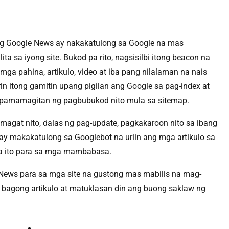
g Google News ay nakakatulong sa Google na mas
ta sa iyong site. Bukod pa rito, nagsisilbi itong beacon na
ga pahina, artikulo, video at iba pang nilalaman na nais
rin itong gamitin upang pigilan ang Google sa pag-index at
a pamamagitan ng pagbubukod nito mula sa sitemap.
amagat nito, dalas ng pag-update, pagkakaroon nito sa ibang
ay makakatulong sa Googlebot na uriin ang mga artikulo sa
a ito para sa mga mambabasa.
News para sa mga site na gustong mas mabilis na mag-
bagong artikulo at matuklasan din ang buong saklaw ng