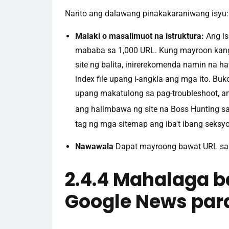
Narito ang dalawang pinakakaraniwang isyu:
Malaki o masalimuot na istruktura:
Ang is
mababa sa 1,000 URL. Kung mayroon kang 
site ng balita, inirerekomenda namin na h
index file upang i-angkla ang mga ito. Bu
upang makatulong sa pag-troubleshoot, a
ang halimbawa ng site na Boss Hunting s
tag ng mga sitemap ang iba't ibang seksyo
Nawawala
Dapat mayroong bawat URL sa 
2.4.4 Mahalaga 
Google News par