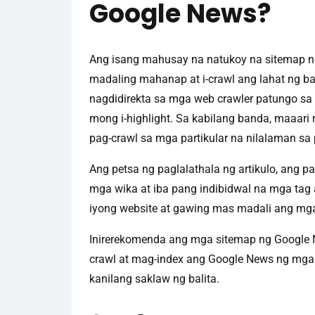
Google News?
Ang isang mahusay na natukoy na sitemap n
madaling mahanap at i-crawl ang lahat ng bali
nagdidirekta sa mga web crawler patungo sa m
mong i-highlight. Sa kabilang banda, maaari 
pag-crawl sa mga partikular na nilalaman s
Ang petsa ng paglalathala ng artikulo, ang p
mga wika at iba pang indibidwal na mga tag 
iyong website at gawing mas madali ang mg
Inirerekomenda ang mga sitemap ng Google 
crawl at mag-index ang Google News ng mga 
kanilang saklaw ng balita.