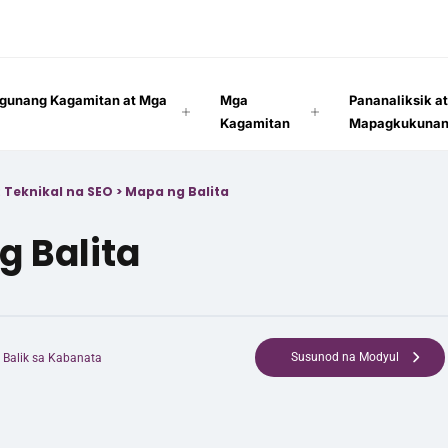
gunang Kagamitan at Mga
Mga
Pananaliksik a
Kagamitan
Mapagkukuna
 Teknikal na SEO
>
Mapa ng Balita
g Balita
Susunod na Modyul
Balik sa Kabanata