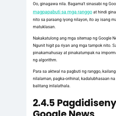
Oo, ginagawa nila. Bagama't sinasabi ng Go
magpapabuti sa mga ranggo
at hindi gin
nito sa paraang iyong nilayon, ito ay isan
matuklasan.
Nakakatulong ang mga sitemap ng Google News
Ngunit higit pa riyan ang mga tampok nito. 
pinakamahusay at pinakatumpak na impormas
ng algorithm.
Para sa aktwal na pagbuti ng ranggo, kail
nilalaman, pagka-orihinal, kadalubhasaan n
balitang inilalathala.
2.4.5 Pagdidisen
Google News