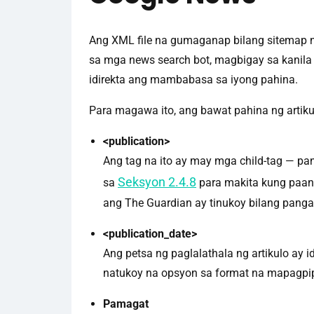
Ang XML file na gumaganap bilang sitemap
sa mga news search bot, magbigay sa kanila
idirekta ang mambabasa sa iyong pahina.
Para magawa ito, ang bawat pahina ng arti
<publication>
Ang tag na ito ay may mga child-tag — p
Seksyon 2.4.8
sa
para makita kung paan
ang The Guardian ay tinukoy bilang pangal
<publication_date>
Ang petsa ng paglalathala ng artikulo a
natukoy na opsyon sa format na mapagpip
Pamagat