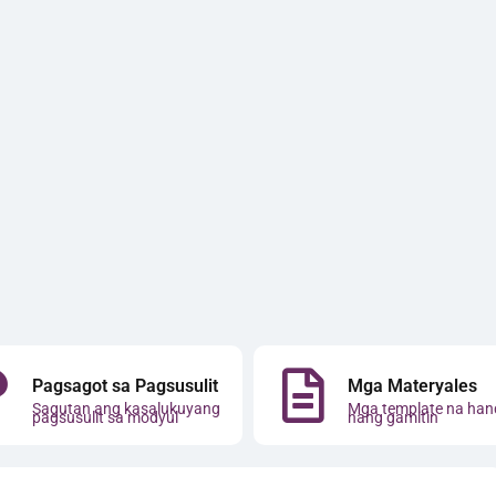
Pagsagot sa Pagsusulit
Mga Materyales
Sagutan ang kasalukuyang
Mga template na han
pagsusulit sa modyul
nang gamitin