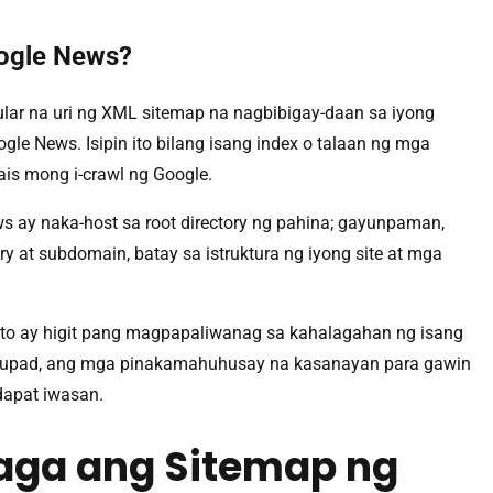
oogle News?
lar na uri ng XML sitemap na nagbibigay-daan sa iyong
gle News. Isipin ito bilang isang index o talaan ng mga
ais mong i-crawl ng Google.
s ay naka-host sa root directory ng pahina; gayunpaman,
ry at subdomain, batay sa istruktura ng iyong site at mga
to ay higit pang magpapaliwanag sa kahalagahan ng isang
atupad, ang mga pinakamahuhusay na kasanayan para gawin
dapat iwasan.
laga ang Sitemap ng