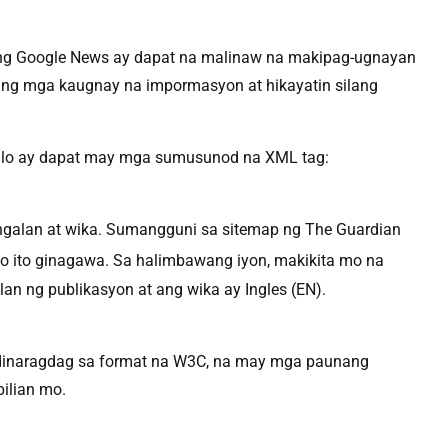
 ng Google News ay dapat na malinaw na makipag-ugnayan
 ng mga kaugnay na impormasyon at hikayatin silang
kulo ay dapat may mga sumusunod na XML tag:
angalan at wika. Sumangguni sa sitemap ng The Guardian
o ito ginagawa. Sa halimbawang iyon, makikita mo na
an ng publikasyon at ang wika ay Ingles (EN).
y idinaragdag sa format na W3C, na may mga paunang
ilian mo.