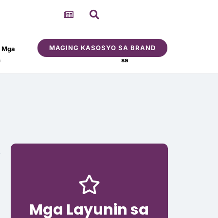
MAGING KASOSYO SA BRAND
t Mga
Tungkol
Komunidad
n
sa
Mga Layunin sa