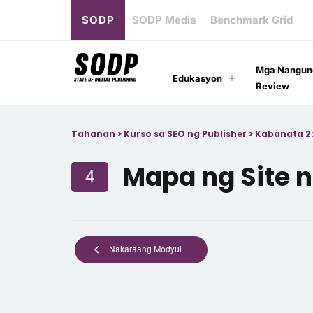
SODP
SODP Media
Benchmark Grid
Mga Nangun
Edukasyon
Review
Tahanan
>
Kurso sa SEO ng Publisher
>
Kabanata 2:
Mapa ng Site n
4
Nakaraang Modyul