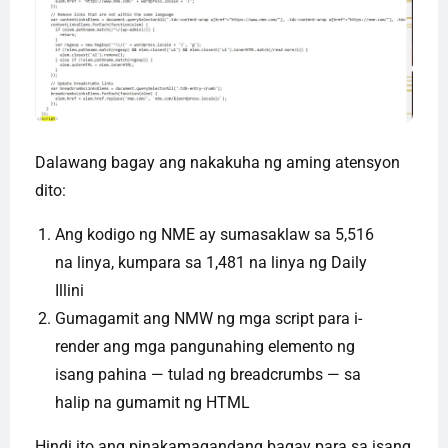
Dalawang bagay ang nakakuha ng aming atensyon
dito:
Ang kodigo ng NME ay sumasaklaw sa 5,516
na linya, kumpara sa 1,481 na linya ng Daily
Illini
Gumagamit ang NMW ng mga script para i-
render ang mga pangunahing elemento ng
isang pahina — tulad ng breadcrumbs — sa
halip na gumamit ng HTML
Hindi ito ang pinakamagandang bagay para sa isang