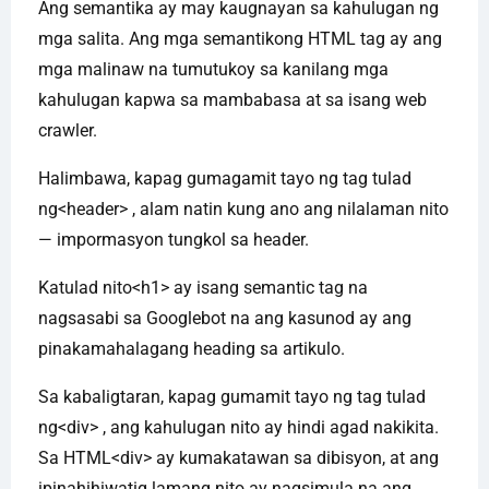
Ang semantika ay may kaugnayan sa kahulugan ng
mga salita. Ang mga semantikong HTML tag ay ang
mga malinaw na tumutukoy sa kanilang mga
kahulugan kapwa sa mambabasa at sa isang web
crawler.
Halimbawa, kapag gumagamit tayo ng tag tulad
ng<header> , alam natin kung ano ang nilalaman nito
— impormasyon tungkol sa header.
Katulad nito<h1> ay isang semantic tag na
nagsasabi sa Googlebot na ang kasunod ay ang
pinakamahalagang heading sa artikulo.
Sa kabaligtaran, kapag gumamit tayo ng tag tulad
ng<div> , ang kahulugan nito ay hindi agad nakikita.
Sa HTML<div> ay kumakatawan sa dibisyon, at ang
ipinahihiwatig lamang nito ay nagsimula na ang