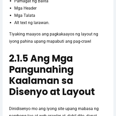
Pamagat ng Balita
Mga Header
Mga Talata
Alt text ng larawan.
Tiyaking maayos ang pagkakaayos ng layout ng
iyong pahina upang mapabuti ang pag-crawl
2.1.5 Ang Mga
Pangunahing
Kaalaman sa
Disenyo at Layout
Dinidisenyo mo ang iyong site upang mabasa ng
parehong tao at web crawler at, dahil dito, dapat