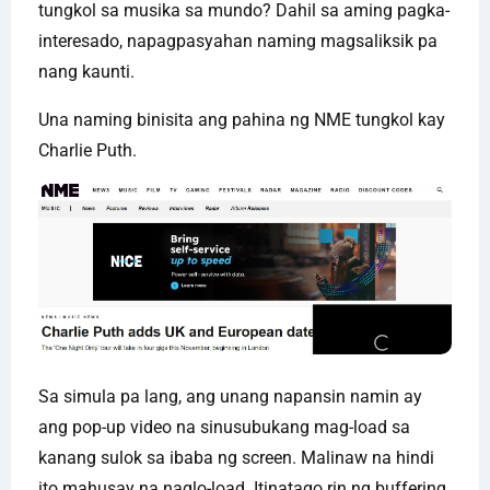
tungkol sa musika sa mundo? Dahil sa aming pagka-
interesado, napagpasyahan naming magsaliksik pa
nang kaunti.
Una naming binisita ang pahina ng NME tungkol kay
Charlie Puth.
Sa simula pa lang, ang unang napansin namin ay
ang pop-up video na sinusubukang mag-load sa
kanang sulok sa ibaba ng screen. Malinaw na hindi
ito mahusay na naglo-load. Itinatago rin ng buffering