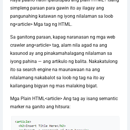
simpleng paraan para gawin ito ay ilagay ang
pangunahing katawan ng iyong nilalaman sa loob
ng<article> Mga tag ng HTML.
Sa ganitong paraan, kapag naranasan ng mga web
crawler ang<article> tag, alam nila agad na ang
kasunod ay ang pinakamahalagang nilalaman sa
iyong pahina — ang artikulo ng balita. Nakakatulong
ito sa search engine na maunawaan na ang
nilalamang nakabalot sa loob ng tag na ito ay
kailangang bigyan ng mas malaking bigat.
Mga Plain HTML<article> Ang tag ay isang semantic
marker na ganito ang hitsura: