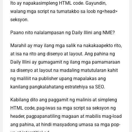
Ito ay napakasimpleng HTML code. Gayundin,
walang mga script na tumatakbo sa loob ng<head>
seksyon.
Paano nito nalalampasan ng Daily Illini ang NME?
Marahil ay may ilang mga salik na nakakaapekto rito,
at isa na rito ang disenyo at layout. Ang pahina ng
Daily Illini ay gumagamit ng ilang mga pamamaraan
sa disenyo at layout na madaling matutularan kahit
ng maliliit na publisher upang mapalakas ang
kanilang pangkalahatang estratehiya sa SEO.
Kabilang dito ang paggamit ng malinis at simpleng
HTML code, pag-iwas sa mga script sa seksyon ng
header, pagpapanatiling magaan at mabilis mag-load
ang pahina, at hindi masyadong umasa sa mga pop-