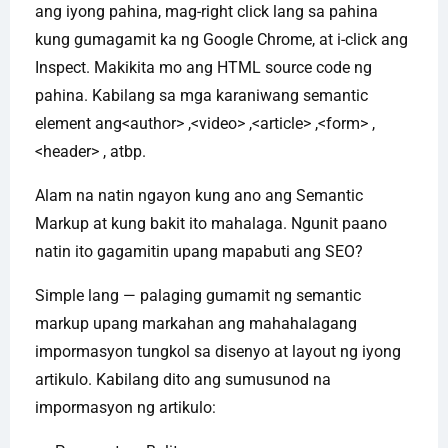
ang iyong pahina, mag-right click lang sa pahina
kung gumagamit ka ng Google Chrome, at i-click ang
Inspect. Makikita mo ang HTML source code ng
pahina. Kabilang sa mga karaniwang semantic
element ang<author> ,<video> ,<article> ,<form> ,
<header> , atbp.
Alam na natin ngayon kung ano ang Semantic
Markup at kung bakit ito mahalaga. Ngunit paano
natin ito gagamitin upang mapabuti ang SEO?
Simple lang — palaging gumamit ng semantic
markup upang markahan ang mahahalagang
impormasyon tungkol sa disenyo at layout ng iyong
artikulo. Kabilang dito ang sumusunod na
impormasyon ng artikulo: