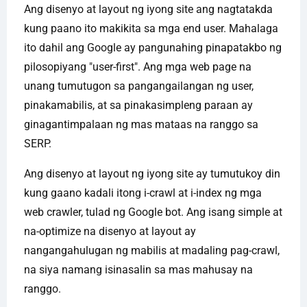
Ang disenyo at layout ng iyong site ang nagtatakda
kung paano ito makikita sa mga end user. Mahalaga
ito dahil ang Google ay pangunahing pinapatakbo ng
pilosopiyang "user-first". Ang mga web page na
unang tumutugon sa pangangailangan ng user,
pinakamabilis, at sa pinakasimpleng paraan ay
ginagantimpalaan ng mas mataas na ranggo sa
SERP.
Ang disenyo at layout ng iyong site ay tumutukoy din
kung gaano kadali itong i-crawl at i-index ng mga
web crawler, tulad ng Google bot. Ang isang simple at
na-optimize na disenyo at layout ay
nangangahulugan ng mabilis at madaling pag-crawl,
na siya namang isinasalin sa mas mahusay na
ranggo.