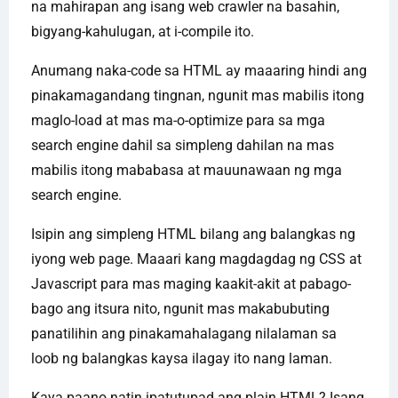
na mahirapan ang isang web crawler na basahin,
bigyang-kahulugan, at i-compile ito.
Anumang naka-code sa HTML ay maaaring hindi ang
pinakamagandang tingnan, ngunit mas mabilis itong
maglo-load at mas ma-o-optimize para sa mga
search engine dahil sa simpleng dahilan na mas
mabilis itong mababasa at mauunawaan ng mga
search engine.
Isipin ang simpleng HTML bilang ang balangkas ng
iyong web page. Maaari kang magdagdag ng CSS at
Javascript para mas maging kaakit-akit at pabago-
bago ang itsura nito, ngunit mas makabubuting
panatilihin ang pinakamahalagang nilalaman sa
loob ng balangkas kaysa ilagay ito nang laman.
Kaya paano natin ipatutupad ang plain HTML? Isang