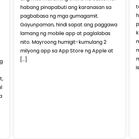
t
habang pinapabuti ang karanasan sa
h
pagbabasa ng mga gumagamit.
p
Gayunpaman, hindi sapat ang paggawa
k
lamang ng mobile app at paglalabas
m
nito. Mayroong humigit-kumulang 2
m
milyong app sa App Store ng Apple at
m
[…]
ng
i
t,
l
a