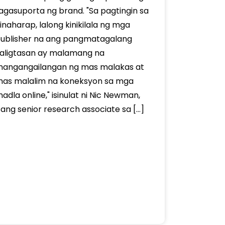
agasuporta ng brand. "Sa pagtingin sa
inaharap, lalong kinikilala ng mga
ublisher na ang pangmatagalang
aligtasan ay malamang na
angangailangan ng mas malakas at
as malalim na koneksyon sa mga
adla online," isinulat ni Nic Newman,
sang senior research associate sa […]