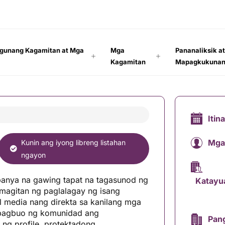
gunang Kagamitan at Mga
Mga
Pananaliksik a
Kagamitan
Mapagkukuna
Itin
Mga
Kunin ang iyong libreng listahan
ngayon
anya na gawing tapat na tagasunod ng
Katayu
amagitan ng paglalagay ng isang
 media nang direkta sa kanilang mga
 pagbuo ng komunidad ang
Pang
ng profile, protektadong