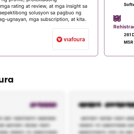
Soft
mga rating at review, at mga insight sa
akaepektibong solusyon sa pagbuo ng
-ugnayan, mga subscription, at kita.
Rehistr
261 
M5R 
ura