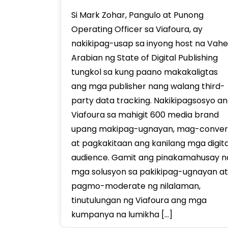
Si Mark Zohar, Pangulo at Punong
Operating Officer sa Viafoura, ay
nakikipag-usap sa inyong host na Vahe
Arabian ng State of Digital Publishing
tungkol sa kung paano makakaligtas
ang mga publisher nang walang third-
party data tracking. Nakikipagsosyo a
Viafoura sa mahigit 600 media brand
upang makipag-ugnayan, mag-conver
at pagkakitaan ang kanilang mga digita
audience. Gamit ang pinakamahusay n
mga solusyon sa pakikipag-ugnayan at
pagmo-moderate ng nilalaman,
tinutulungan ng Viafoura ang mga
kumpanya na lumikha […]