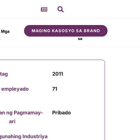
MAGING KASOSYO SA BRAND
t Mga
Tungkol
Komunidad
n
sa
atag
2011
 empleyado
71
an ng Pagmamay-
Pribado
ari
unahing Industriya