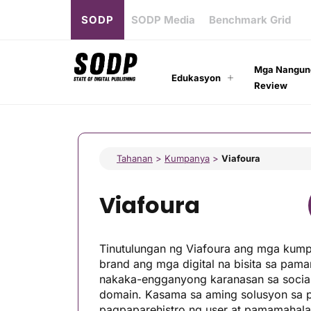
SODP
SODP Media
Benchmark Grid
Mga Nangun
Edukasyon
Review
Tahanan
>
Kumpanya
>
Viafoura
Viafoura
Tinutulungan ng Viafoura ang mga kump
brand ang mga digital na bisita sa pam
nakaka-engganyong karanasan sa social
domain. Kasama sa aming solusyon sa
pagpaparehistro ng user at pamamahala 