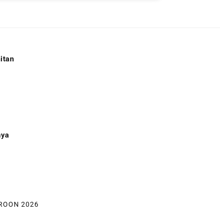
itan
r
nya
ROON 2026