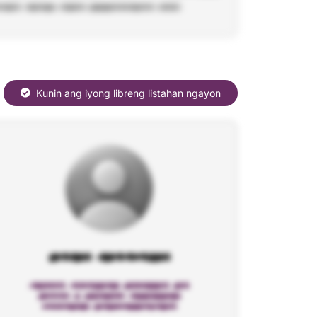
Kunin ang iyong libreng listahan ngayon