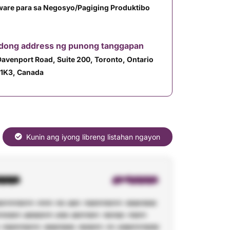
ware para sa Negosyo/Pagiging Produktibo
adong address ng punong tanggapan
Davenport Road, Suite 200, Toronto, Ontario
1K3, Canada
Kunin ang iyong libreng listahan ngayon