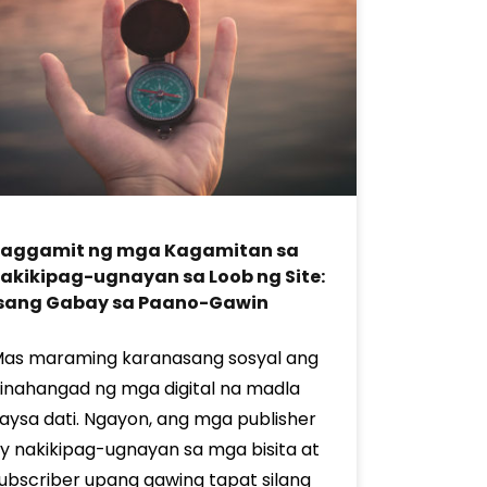
Paggamit ng mga Kagamitan sa
akikipag-ugnayan sa Loob ng Site:
Isang Gabay sa Paano-Gawin
as maraming karanasang sosyal ang
inahangad ng mga digital na madla
aysa dati. Ngayon, ang mga publisher
y nakikipag-ugnayan sa mga bisita at
ubscriber upang gawing tapat silang