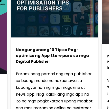
Nangungunang 10 Tip sa Pag-
optimize ng App Store para sa mga
Digital Publisher
P
Parami nang parami ang mga publisher
M
sa buong mundo na nakaunawa sa
h
kapangyarihan ng mga magazine at
k
news app. Nag-aalok ang mga app na
a
ito ng mga pagkakataon upang maabot
s
ang mas maraming online na customer