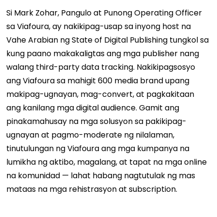
Si Mark Zohar, Pangulo at Punong Operating Officer
sa Viafoura, ay nakikipag-usap sa inyong host na
Vahe Arabian ng State of Digital Publishing tungkol sa
kung paano makakaligtas ang mga publisher nang
walang third-party data tracking. Nakikipagsosyo
ang Viafoura sa mahigit 600 media brand upang
makipag-ugnayan, mag-convert, at pagkakitaan
ang kanilang mga digital audience. Gamit ang
pinakamahusay na mga solusyon sa pakikipag-
ugnayan at pagmo-moderate ng nilalaman,
tinutulungan ng Viafoura ang mga kumpanya na
lumikha ng aktibo, magalang, at tapat na mga online
na komunidad — lahat habang nagtutulak ng mas
mataas na mga rehistrasyon at subscription.