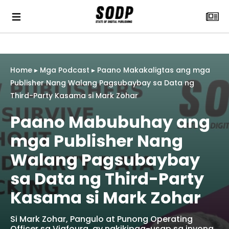
Home
▸
Mga Podcast
▸
Paano Makakaligtas ang mga
Publisher Nang Walang Pagsubaybay sa Data ng
Third-Party Kasama si Mark Zohar
Paano Mabubuhay ang
mga Publisher Nang
Walang Pagsubaybay
sa Data ng Third-Party
Kasama si Mark Zohar
Si Mark Zohar, Pangulo at Punong Operating
Officer sa Viafoura, ay nakikipag-usap sa inyong