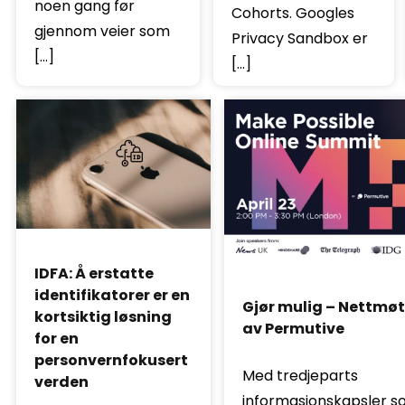
noen gang før
Cohorts. Googles
gjennom veier som
Privacy Sandbox er
[…]
[…]
IDFA: Å erstatte
identifikatorer er en
Gjør mulig – Nettmø
kortsiktig løsning
av Permutive
for en
personvernfokusert
Med tredjeparts
verden
informasjonskapsler 