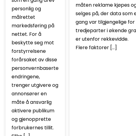
som en gang drev
måten reklame kjøpes o
personlig og
selges på, der data som 
målrettet
gang var tilgjengelige for
markedsføring på
tredjeparter i økende gr
nettet. For å
er utenfor rekkevidde.
beskytte seg mot
Flere faktorer […]
forstyrrelsene
forårsaket av disse
personvernbaserte
endringene,
trenger utgivere og
annonsører en
måte å ansvarlig
aktivere publikum
og gjenopprette
forbrukernes tillit.