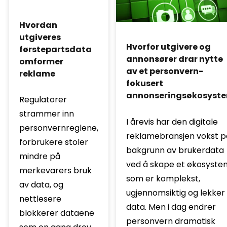
Hvordan
utgiveres
Hvorfor utgivere og
førstepartsdata
annonsører drar nytte
omformer
av et personvern-
reklame
fokusert
annonseringsøkosyst
Regulatorer
strammer inn
I årevis har den digitale
personvernreglene,
reklamebransjen vokst p
forbrukere stoler
bakgrunn av brukerdata
mindre på
ved å skape et økosyste
merkevarers bruk
som er komplekst,
av data, og
ugjennomsiktig og lekker
nettlesere
data. Men i dag endrer
blokkerer dataene
personvern dramatisk