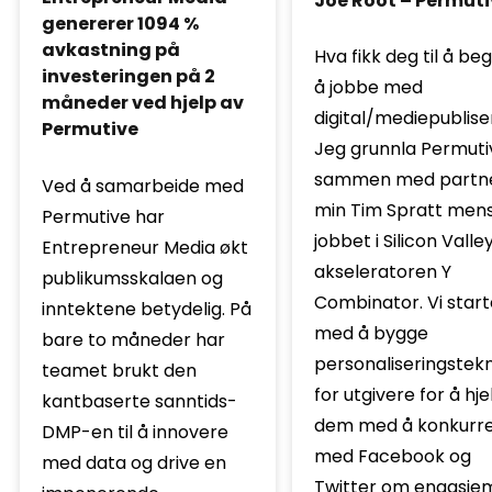
Joe Root – Permuti
genererer 1094 %
avkastning på
Hva fikk deg til å be
investeringen på 2
å jobbe med
måneder ved hjelp av
digital/mediepublise
Permutive
Jeg grunnla Permuti
sammen med partn
Ved å samarbeide med
min Tim Spratt mens
Permutive har
jobbet i Silicon Valle
Entrepreneur Media økt
akseleratoren Y
publikumsskalaen og
Combinator. Vi start
inntektene betydelig. På
med å bygge
bare to måneder har
personaliseringstekn
teamet brukt den
for utgivere for å hj
kantbaserte sanntids-
dem med å konkurr
DMP-en til å innovere
med Facebook og
med data og drive en
Twitter om engasje