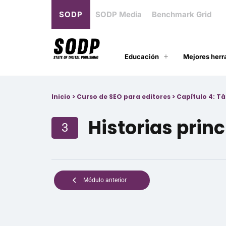
SODP
SODP Media
Benchmark Grid
Educación
Mejores herr
Inicio
>
Curso de SEO para editores
>
Capítulo 4: Tá
Historias prin
3
Módulo anterior