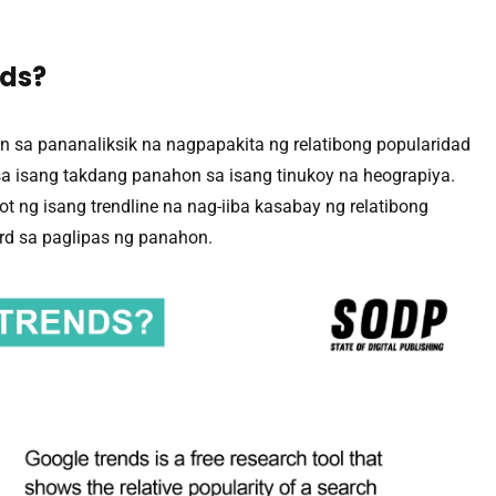
nds?
n sa pananaliksik na nagpapakita ng relatibong popularidad
a isang takdang panahon sa isang tinukoy na heograpiya.
t ng isang trendline na nag-iiba kasabay ng relatibong
rd sa paglipas ng panahon.