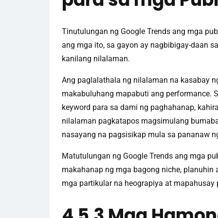
Tinutulungan ng Google Trends ang mga pu
ang mga ito, sa gayon ay nagbibigay-daan s
kanilang nilalaman.
Ang paglalathala ng nilalaman na kasabay n
makabuluhang mapabuti ang performance. Sa
keyword para sa dami ng paghahanap, kahira
nilalaman pagkatapos magsimulang bumaba 
nasayang na pagsisikap mula sa pananaw n
Matutulungan ng Google Trends ang mga pub
makahanap ng mga bagong niche, planuhin ang
mga partikular na heograpiya at mapahusay p
4.5.3 Mga Hamon