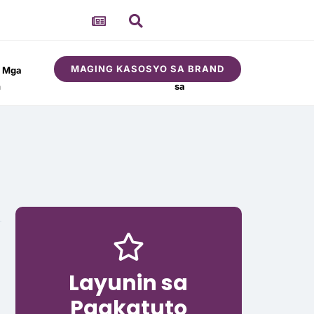
MAGING KASOSYO SA BRAND
t Mga
Tungkol
Komunidad
n
sa
Layunin sa
Pagkatuto