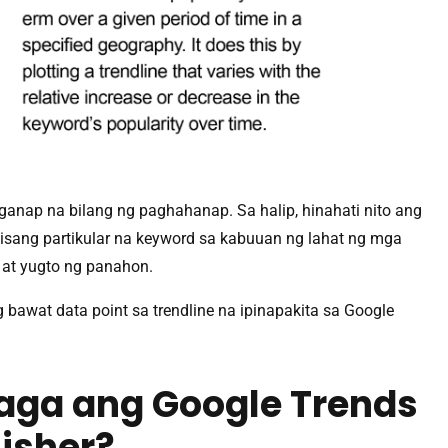
ganap na bilang ng paghahanap. Sa halip, hinahati nito ang
isang partikular na keyword sa kabuuan ng lahat ng mga
 at yugto ng panahon.
bawat data point sa trendline na ipinapakita sa Google
laga ang Google Trends
isher?