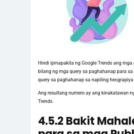
Hindi ipinapakita ng Google Trends ang mga 
bilang ng mga query sa paghahanap para sa 
query sa paghahanap sa napiling heograpiya
Ang resultang numero ay ang kinakatawan ng 
Trends.
4.5.2 Bakit Maha
para sa mga Publ