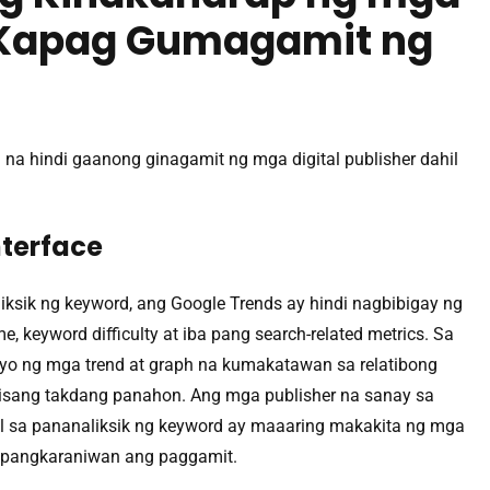
 Kapag Gumagamit ng
 na hindi gaanong ginagamit ng mga digital publisher dahil
nterface
liksik ng keyword, ang Google Trends ay hindi nagbibigay ng
, keyword difficulty at iba pang search-related metrics. Sa
nyo ng mga trend at graph na kumakatawan sa relatibong
g isang takdang panahon. Ang mga publisher na sanay sa
l sa pananaliksik ng keyword ay maaaring makakita ng mga
di pangkaraniwan ang paggamit.