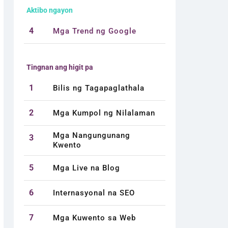
Aktibo ngayon
4
Mga Trend ng Google
Tingnan ang higit pa
1
Bilis ng Tagapaglathala
2
Mga Kumpol ng Nilalaman
Mga Nangungunang
3
Kwento
5
Mga Live na Blog
6
Internasyonal na SEO
7
Mga Kuwento sa Web