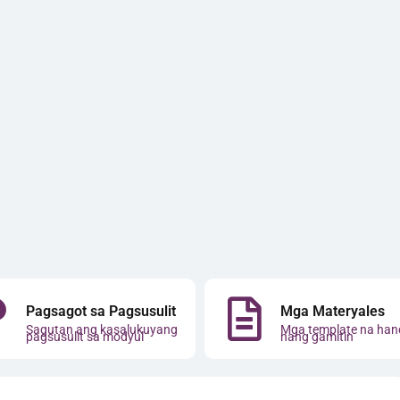
Pagsagot sa Pagsusulit
Mga Materyales
Sagutan ang kasalukuyang
Mga template na han
pagsusulit sa modyul
nang gamitin