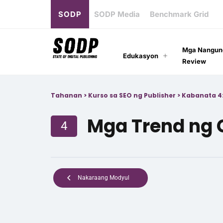
SODP
SODP Media
Benchmark Grid
Mga Nangun
Edukasyon
Review
Tahanan
>
Kurso sa SEO ng Publisher
>
Kabanata 4
Mga Trend ng 
4
Nakaraang Modyul