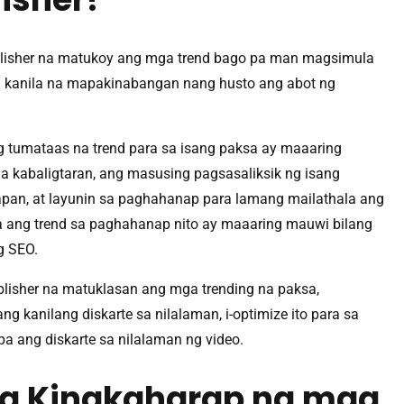
blisher na matukoy ang mga trend bago pa man magsimula
a kanila na mapakinabangan nang husto ang abot ng
g tumataas na trend para sa isang paksa ay maaaring
 kabaligtaran, ang masusing pagsasaliksik ng isang
pan, at layunin sa paghahanap para lamang mailathala ang
ang trend sa paghahanap nito ay maaaring mauwi bilang
g SEO.
lisher na matuklasan ang mga trending na paksa,
 kanilang diskarte sa nilalaman, i-optimize ito para sa
a ang diskarte sa nilalaman ng video.
g Kinakaharap ng mga