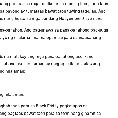
ang pagtaas sa mga partikular na oras ng taon, taon-taon.
a payong ay tumataas bawat taon tuwing tag-ulan. Ang
aas nang husto sa mga bandang Nobyembre-Disyembre.
pana-panahon. Ang pag-unawa sa pana-panahong pag-uugali
aryo ng nilalaman na ma-optimize para sa inaasahang
ds na matukoy ang mga pana-panahong uso, kundi
-panahong uso. Ito naman ay nagpapakita ng dalawang
ng nilalaman:
ng nilalaman.
aghahanap para sa Black Friday pagkatapos ng
 ang pagtaas bawat taon para sa terminong ginamit sa