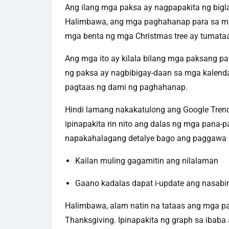
Ang ilang mga paksa ay nagpapakita ng bigla
Halimbawa, ang mga paghahanap para sa mg
mga benta ng mga Christmas tree ay tumat
Ang mga ito ay kilala bilang mga paksang 
ng paksa ay nagbibigay-daan sa mga kalend
pagtaas ng dami ng paghahanap.
Hindi lamang nakakatulong ang Google Tren
ipinapakita rin nito ang dalas ng mga pana
napakahalagang detalye bago ang paggawa 
Kailan muling gagamitin ang nilalaman
Gaano kadalas dapat i-update ang nasabi
Halimbawa, alam natin na tataas ang mga p
Thanksgiving. Ipinapakita ng graph sa ibaba