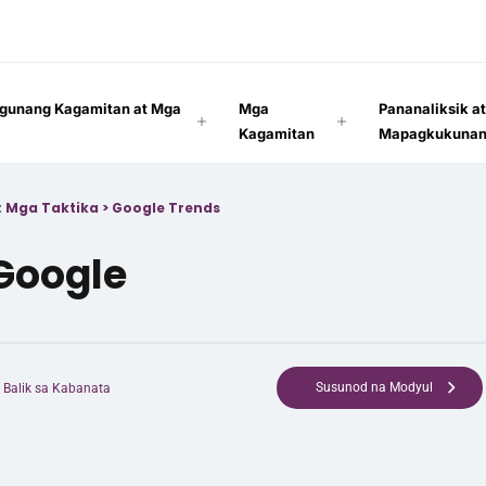
gunang Kagamitan at Mga
Mga
Pananaliksik a
Kagamitan
Mapagkukuna
: Mga Taktika
>
Google Trends
Google
Susunod na Modyul
Balik sa Kabanata