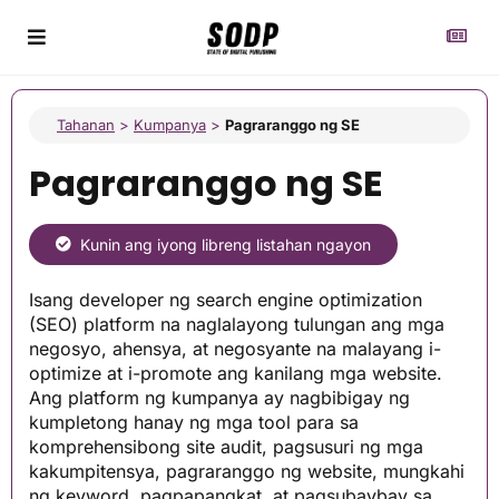
Tahanan
>
Kumpanya
>
Pagraranggo ng SE
Pagraranggo ng SE
Kunin ang iyong libreng listahan ngayon
Isang developer ng search engine optimization
(SEO) platform na naglalayong tulungan ang mga
negosyo, ahensya, at negosyante na malayang i-
optimize at i-promote ang kanilang mga website.
Ang platform ng kumpanya ay nagbibigay ng
kumpletong hanay ng mga tool para sa
komprehensibong site audit, pagsusuri ng mga
kakumpitensya, pagraranggo ng website, mungkahi
ng keyword, pagpapangkat, at pagsubaybay sa