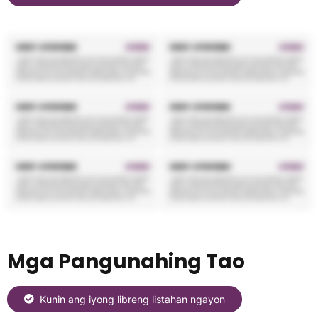
Mga Pangunahing Tao
Kunin ang iyong libreng listahan ngayon