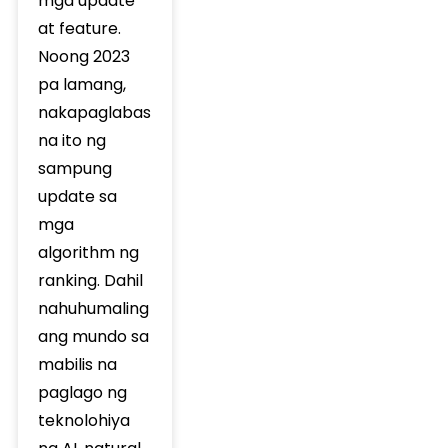
mga update
at feature.
Noong 2023
pa lamang,
nakapaglabas
na ito ng
sampung
update sa
mga
algorithm ng
ranking. Dahil
nahuhumaling
ang mundo sa
mabilis na
paglago ng
teknolohiya