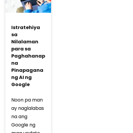
Istratehiya
sa
Nilalaman
para sa
Paghahanap
na
Pinapagana
ng AI ng
Google
Noon pa man
ay naglalabas
na ang
Google ng