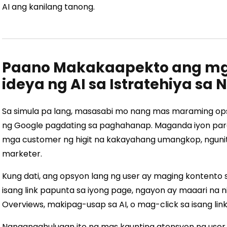
AI ang kanilang tanong.
Paano Makakaapekto ang m
ideya ng AI sa Istratehiya sa
Sa simula pa lang, masasabi mo nang mas maraming 
ng Google pagdating sa paghahanap. Maganda iyon para s
mga customer ng higit na kakayahang umangkop, ngunit
marketer.
Kung dati, ang opsyon lang ng user ay maging kontento 
isang link papunta sa iyong page, ngayon ay maaari na
Overviews, makipag-usap sa AI, o mag-click sa isang link
Nangangahulugan ito na mas kaunting atensyon ng user a