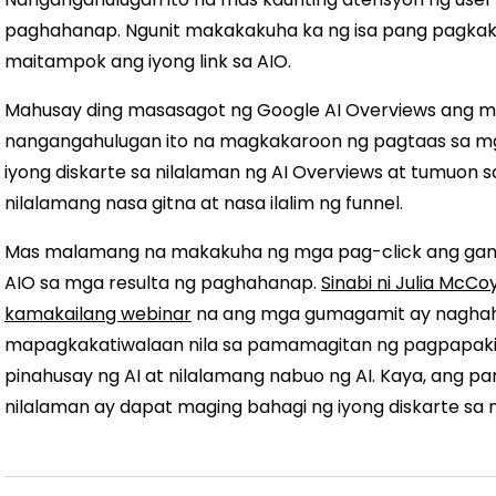
paghahanap. Ngunit makakakuha ka ng isa pang pagkak
maitampok ang iyong link sa AIO.
Mahusay ding masasagot ng Google AI Overviews ang 
nangangahulugan ito na magkakaroon ng pagtaas sa mga
iyong diskarte sa nilalaman ng AI Overviews at tumuon s
nilalamang nasa gitna at nasa ilalim ng funnel.
Mas malamang na makakuha ng mga pag-click ang ganit
AIO sa mga resulta ng paghahanap.
Sinabi ni Julia McCo
kamakailang webinar
na ang mga gumagamit ay naghah
mapagkakatiwalaan nila sa pamamagitan ng pagpapaki
pinahusay ng AI at nilalamang nabuo ng AI. Kaya, ang
nilalaman ay dapat maging bahagi ng iyong diskarte sa 