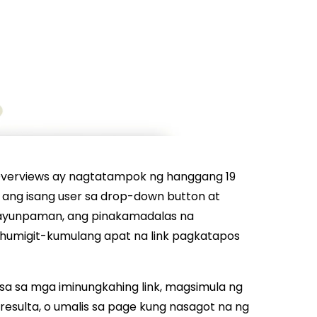
Overviews ay nagtatampok ng hanggang 19
 ang isang user sa drop-down button at
Gayunpaman, ang pinakamadalas na
t humigit-kumulang apat na link pagkatapos
isa sa mga iminungkahing link, magsimula ng
esulta, o umalis sa page kung nasagot na ng