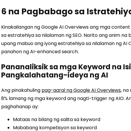
6 na Pagbabago sa Istratehiy
Kinakailangan ng Google AI Overviews ang mga conte
sa estratehiya sa nilalaman ng SEO. Narito ang anim na
upang mabuo ang iyong estratehiya sa nilalaman ng A
panahon ng AI-enhanced search.
Pananaliksik sa mga Keyword na I
Pangkalahatang-ideya ng AI
Ang pinakahuling
pag-aaral ng Google AI Overviews
, na
8% lamang ng mga keyword ang nagti-trigger ng AIO. An
paghahanap ay:
Mataas na bilang ng salita sa keyword
Mababang kompetisyon sa keyword