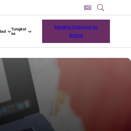
Maging Kasosyo sa
Tungkol
dad
sa
Brand