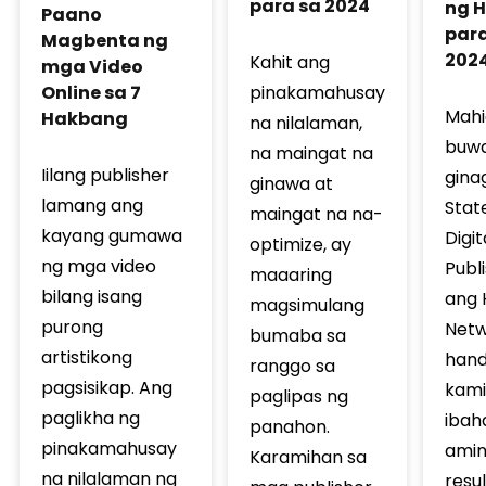
para sa 2024
ng 
Paano
para
Magbenta ng
202
Kahit ang
mga Video
pinakamahusay
Online sa 7
Mahi
Hakbang
na nilalaman,
buw
na maingat na
Iilang publisher
gina
ginawa at
lamang ang
Stat
maingat na na-
kayang gumawa
Digit
optimize, ay
ng mga video
Publ
maaaring
bilang isang
ang 
magsimulang
purong
Netw
bumaba sa
artistikong
hand
ranggo sa
pagsisikap. Ang
kam
paglipas ng
paglikha ng
ibah
panahon.
pinakamahusay
ami
Karamihan sa
na nilalaman ng
resul