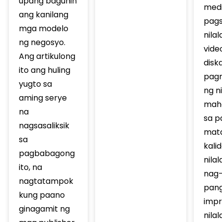
upang baguhin
medi
ang kanilang
pag
mga modelo
nila
ng negosyo.
vide
Ang artikulong
disk
ito ang huling
pag
yugto sa
ng n
aming serye
mah
na
sa p
nagsasaliksik
mat
sa
kali
pagbabagong
nila
ito, na
nag-
nagtatampok
pan
kung paano
impr
ginagamit ng
nila