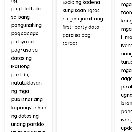
ng
Ezoic ng kadena
mga
paglalathala
kung saan ligtas
taon
sa isang
na ginagamit ang
kang
pangunahing
first-party data
mga 
pagbabago
para sa pag-
i-ma
palayo sa
target
iyon
pag-asa sa
nang 
datos ng
turu
ikatlong
mga 
partido,
dag
natutuklasan
paki
ng mga
ugna
publisher ang
bran
kapangyarihan
pana
ng datos ng
iyon
unang partido
upda