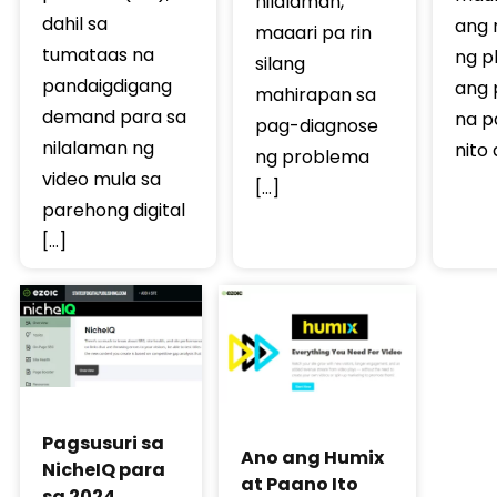
nilalaman,
dahil sa
ang 
maaari pa rin
tumataas na
ng p
silang
pandaigdigang
ang 
mahirapan sa
demand para sa
na p
pag-diagnose
nilalaman ng
nito 
ng problema
video mula sa
[…]
parehong digital
[…]
Pagsusuri sa
Ano ang Humix
NicheIQ para
at Paano Ito
sa 2024