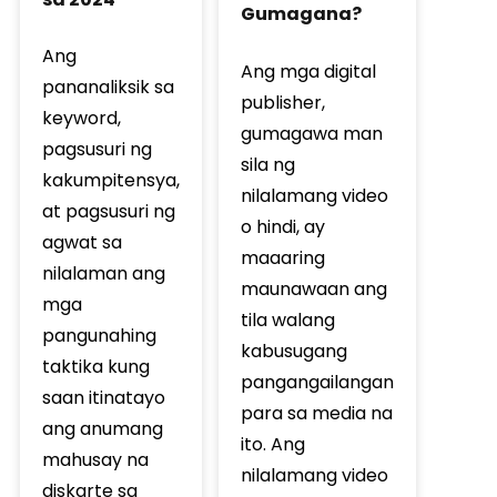
Gumagana?
Ang
Ang mga digital
pananaliksik sa
publisher,
keyword,
gumagawa man
pagsusuri ng
sila ng
kakumpitensya,
nilalamang video
at pagsusuri ng
o hindi, ay
agwat sa
maaaring
nilalaman ang
maunawaan ang
mga
tila walang
pangunahing
kabusugang
taktika kung
pangangailangan
saan itinatayo
para sa media na
ang anumang
ito. Ang
mahusay na
nilalamang video
diskarte sa