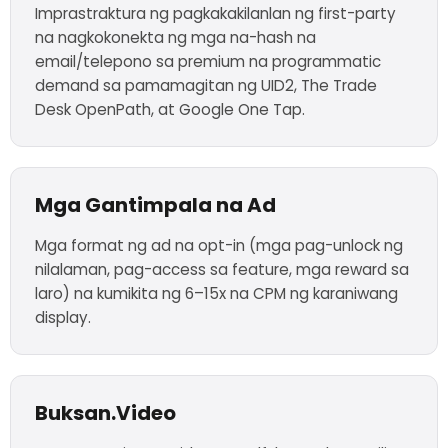
Imprastraktura ng pagkakakilanlan ng first-party
na nagkokonekta ng mga na-hash na
email/telepono sa premium na programmatic
demand sa pamamagitan ng UID2, The Trade
Desk OpenPath, at Google One Tap.
Mga Gantimpala na Ad
Mga format ng ad na opt-in (mga pag-unlock ng
nilalaman, pag-access sa feature, mga reward sa
laro) na kumikita ng 6–15x na CPM ng karaniwang
display.
Buksan.Video