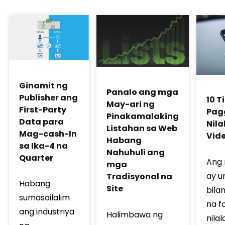
Ginamit ng
Panalo ang mga
Publisher ang
10 T
May-ari ng
First-Party
Pag
Pinakamalaking
Data para
Nil
Listahan sa Web
Mag-cash-In
Vid
Habang
sa Ika-4 na
Nahuhuli ang
Quarter
Ang 
mga
ay 
Tradisyonal na
Habang
Site
bilan
sumasailalim
na f
ang industriya
Halimbawa ng
nila