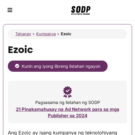
Tahanan
>
Kumpanya
>
Ezoic
Ezoic
Kunin ang iyong libreng listahan ngayon
Pagsasama ng listahan ng SODP
21 Pinakamahusay na Ad Network para sa mga
Publisher sa 2024
Ang Ezoic ay isang kumpanya ng teknolohiyang