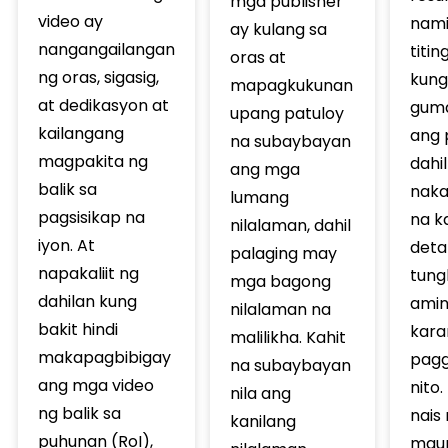
mga publisher
video ay
nam
ay kulang sa
nangangailangan
titi
oras at
ng oras, sigasig,
kung
mapagkukunan
at dedikasyon at
gum
upang patuloy
kailangang
ang 
na subaybayan
magpakita ng
dahil
ang mga
balik sa
naka
lumang
pagsisikap na
na k
nilalaman, dahil
iyon. At
deta
palaging may
napakaliit ng
tung
mga bagong
dahilan kung
ami
nilalaman na
bakit hindi
kara
malilikha. Kahit
makapagbibigay
pagg
na subaybayan
ang mga video
nito.
nila ang
ng balik sa
nais
kanilang
puhunan (RoI),
mau