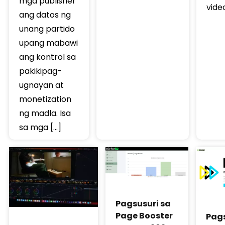
mga publisher
vide
ang datos ng
unang partido
upang mabawi
ang kontrol sa
pakikipag-
ugnayan at
monetization
ng madla. Isa
sa mga […]
Pagsusuri sa
Page Booster
Pags