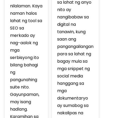
sa lahat ng anyo
nilalaman. Kaya
nito ay
naman halos
nangibabaw sa
lahat ng tool sa
digital na
SEO sa
tanawin, kung
merkado ay
saan ang
nag-aalok ng
pangangailangan
mga
para sa lahat ng
serbisyong ito
bagay mula sa
bilang bahagi
mga snippet ng
ng
social media
pangunahing
hanggang sa
suite nito.
mga
Gayunpaman,
dokumentaryo
may isang
ay sumabog sa
hadlang.
nakalipas na
Karamihan sa