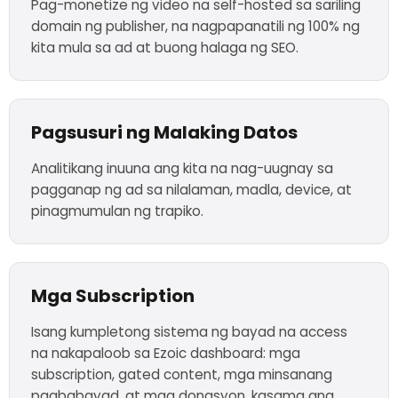
Pag-monetize ng video na self-hosted sa sariling
domain ng publisher, na nagpapanatili ng 100% ng
kita mula sa ad at buong halaga ng SEO.
Pagsusuri ng Malaking Datos
Analitikang inuuna ang kita na nag-uugnay sa
pagganap ng ad sa nilalaman, madla, device, at
pinagmumulan ng trapiko.
Mga Subscription
Isang kumpletong sistema ng bayad na access
na nakapaloob sa Ezoic dashboard: mga
subscription, gated content, mga minsanang
pagbabayad, at mga donasyon, kasama ang