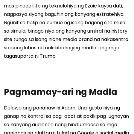
mas pinadali ito ng teknolohiya ng Ezoic kaysa dati,
nagpasya siyang baguhin ang kanyang estratehiya.
Ngunit sa halip na bumuo ng isang bagong site mula
sa simula, binago niya ang kanyang umiiral na history
site tungo sa isang niche media brand na nakasentro
sa isang lubos na nakikibahaging madla: ang mga
tagasuporta ni Trump.
Pagmamay-ari ng Madla
Dalawa ang pananaw ni Adam: Una, gusto niya ng
ganap na kontrol sa pag-abot at pakikipag-ugnayan
sa kanyang audience nang hindi umaasa sa mga
panlabas na platform tulad ng Google o social media.