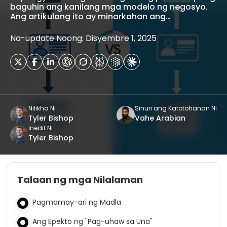
baguhin ang kanilang mga modelo ng negosyo.
Ang artikulong ito ay minarkahan ang…
Na-update Noong: Disyembre 1, 2025
Nilikha Ni
Sinuri ang Katotohanan Ni
Tyler Bishop
Vahe Arabian
Inedit Ni
Tyler Bishop
Talaan ng mga Nilalaman
Pagmamay-ari ng Madla
Ang Epekto ng "Pag-uhaw sa Una"