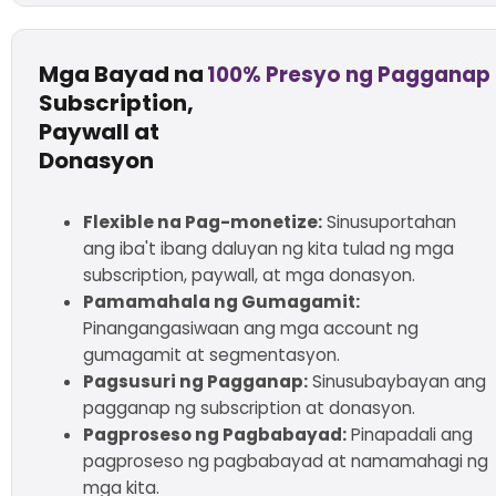
Mga Bayad na
100% Presyo ng Pagganap
Subscription,
Paywall at
Donasyon
Flexible na Pag-monetize:
Sinusuportahan
ang iba't ibang daluyan ng kita tulad ng mga
subscription, paywall, at mga donasyon.
Pamamahala ng Gumagamit:
Pinangangasiwaan ang mga account ng
gumagamit at segmentasyon.
Pagsusuri ng Pagganap:
Sinusubaybayan ang
pagganap ng subscription at donasyon.
Pagproseso ng Pagbabayad:
Pinapadali ang
pagproseso ng pagbabayad at namamahagi ng
mga kita.