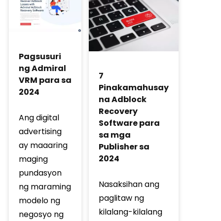
Pagsusuri
ng Admiral
7
VRM para sa
Pinakamahusay
2024
na Adblock
Recovery
Ang digital
Software para
advertising
sa mga
ay maaaring
Publisher sa
2024
maging
pundasyon
Nasaksihan ang
ng maraming
paglitaw ng
modelo ng
kilalang-kilalang
negosyo ng