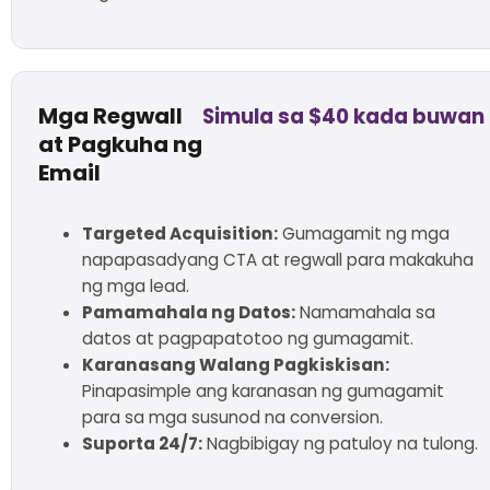
Mga Regwall
Simula sa $40 kada buwan
at Pagkuha ng
Email
Targeted Acquisition:
Gumagamit ng mga
napapasadyang CTA at regwall para makakuha
ng mga lead.
Pamamahala ng Datos:
Namamahala sa
datos at pagpapatotoo ng gumagamit.
Karanasang Walang Pagkiskisan:
Pinapasimple ang karanasan ng gumagamit
para sa mga susunod na conversion.
Suporta 24/7:
Nagbibigay ng patuloy na tulong.