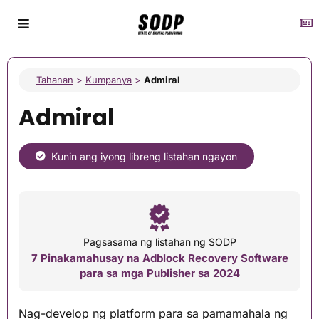
Tahanan
>
Kumpanya
>
Admiral
Admiral
Kunin ang iyong libreng listahan ngayon
Pagsasama ng listahan ng SODP
7 Pinakamahusay na Adblock Recovery Software
para sa mga Publisher sa 2024
Nag-develop ng platform para sa pamamahala ng