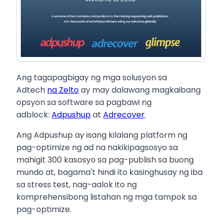
Ang tagapagbigay ng mga solusyon sa
Adtech
na Zelto
ay may dalawang magkaibang
opsyon sa software sa pagbawi ng
adblock:
Adpushup
at
Adrecover
.
Ang Adpushup ay isang kilalang platform ng
pag-optimize ng ad na nakikipagsosyo sa
mahigit 300 kasosyo sa pag-publish sa buong
mundo at, bagama't hindi ito kasinghusay ng iba
sa stress test, nag-aalok ito ng
komprehensibong listahan ng mga tampok sa
pag-optimize.