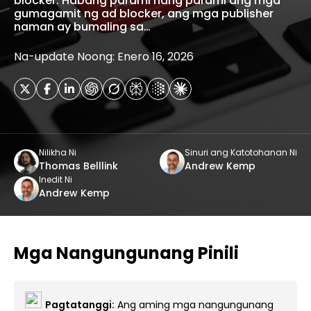
blocker. Habang parami nang parami ang mga
gumagamit ng ad blocker, ang mga publisher
naman ay bumaling sa…
Na-update Noong: Enero 16, 2026
Nilikha Ni
Sinuri ang Katotohanan Ni
Thomas Belllink
Andrew Kemp
Inedit Ni
Andrew Kemp
Mga Nangungunang Pinili
Pagtatanggi:
Ang aming mga nangungunang