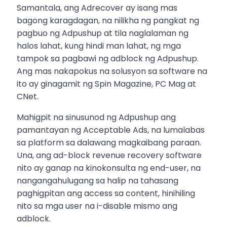
Samantala, ang Adrecover ay isang mas
bagong karagdagan, na nilikha ng pangkat ng
pagbuo ng Adpushup at tila naglalaman ng
halos lahat, kung hindi man lahat, ng mga
tampok sa pagbawi ng adblock ng Adpushup.
Ang mas nakapokus na solusyon sa software na
ito ay ginagamit ng Spin Magazine, PC Mag at
CNet.
Mahigpit na sinusunod ng Adpushup ang
pamantayan ng Acceptable Ads, na lumalabas
sa platform sa dalawang magkaibang paraan.
Una, ang ad-block revenue recovery software
nito ay ganap na kinokonsulta ng end-user, na
nangangahulugang sa halip na tahasang
paghigpitan ang access sa content, hinihiling
nito sa mga user na i-disable mismo ang
adblock.