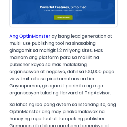
Ang OptinMonster
ay isang lead generation at
multi-use publishing tool na sinasabing
ginagamit sa mahigit 1.2 milyong sites. Mas
mainam ang platform para sa maliliit na
publisher kaysa sa mas malalaking
organisasyon at negosyo, dahil sa 100,000 page
view limit nito sa pinakamataas na tier.
Gayunpaman, ginagamit pa rin ito ng mga
organisasyon tulad ng Harvard at TripAdvisor.
Sa lahat ng iba pang aytem sa listahang ito, ang
OptinMonster ang may pinakamalawak na
hanay ng mga tool at tampok ng publisher.
Gumagana ito bilang parehong benepisyo at