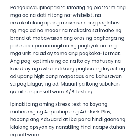
Pangalawa, ipinapakita lamang ng platform ang
mga ad na dati nitong na-whitelist, na
nakakatulong upang maiwasan ang paglabas
ng mga ad na maaaring makasira sa imahe ng
brand at mabawasan ang oras ng pagkarga ng
pahina sa pamamagitan ng pagtiyak na ang
mga unit ng ad ay tama ang pagkaka-format.
Ang pag-optimize ng ad na ito ay mahusay na
kasabay ng awtomatikong pagbuo ng layout ng
ad upang higit pang mapataas ang kahusayan
sa paglalagay ng ad. Maaari pa itong subukan
gamit ang in-software A/B testing.
Ipinakita ng aming stress test na kayang
maharang ng Adpushup ang Adblock Plus,
habang ang AdGuard at iba pang hindi gaanong
kilalang opsyon ay nanatiling hindi naapektuhan
ng software.