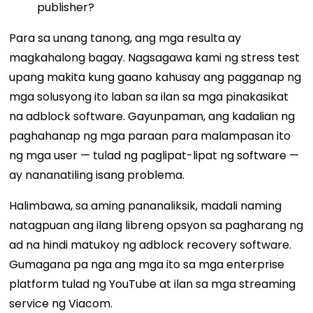
publisher?
Para sa unang tanong, ang mga resulta ay
magkahalong bagay. Nagsagawa kami ng stress test
upang makita kung gaano kahusay ang pagganap ng
mga solusyong ito laban sa ilan sa mga pinakasikat
na adblock software. Gayunpaman, ang kadalian ng
paghahanap ng mga paraan para malampasan ito
ng mga user — tulad ng paglipat-lipat ng software —
ay nananatiling isang problema.
Halimbawa, sa aming pananaliksik, madali naming
natagpuan ang ilang libreng opsyon sa pagharang ng
ad na hindi matukoy ng adblock recovery software.
Gumagana pa nga ang mga ito sa mga enterprise
platform tulad ng YouTube at ilan sa mga streaming
service ng Viacom.