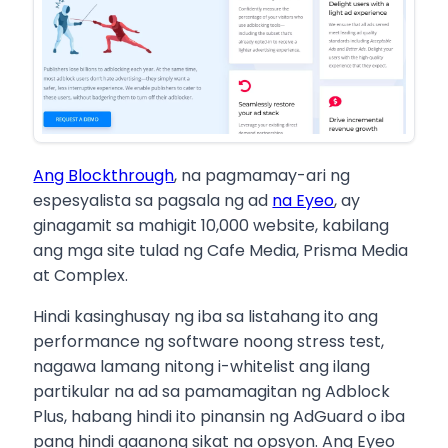
Ang Blockthrough
, na pagmamay-ari ng
espesyalista sa pagsala ng ad
na Eyeo
, ay
ginagamit sa mahigit 10,000 website, kabilang
ang mga site tulad ng Cafe Media, Prisma Media
at Complex.
Hindi kasinghusay ng iba sa listahang ito ang
performance ng software noong stress test,
nagawa lamang nitong i-whitelist ang ilang
partikular na ad sa pamamagitan ng Adblock
Plus, habang hindi ito pinansin ng AdGuard o iba
pang hindi gaanong sikat na opsyon. Ang Eyeo