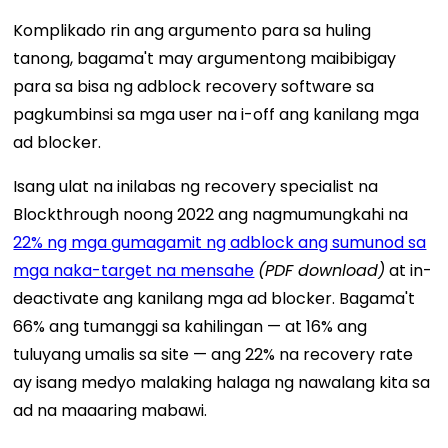
Komplikado rin ang argumento para sa huling
tanong, bagama't may argumentong maibibigay
para sa bisa ng adblock recovery software sa
pagkumbinsi sa mga user na i-off ang kanilang mga
ad blocker.
Isang ulat na inilabas ng recovery specialist na
Blockthrough noong 2022 ang nagmumungkahi na
22% ng mga gumagamit ng adblock ang sumunod sa
mga naka-target na mensahe
(PDF download)
at in-
deactivate ang kanilang mga ad blocker. Bagama't
66% ang tumanggi sa kahilingan — at 16% ang
tuluyang umalis sa site — ang 22% na recovery rate
ay isang medyo malaking halaga ng nawalang kita sa
ad na maaaring mabawi.