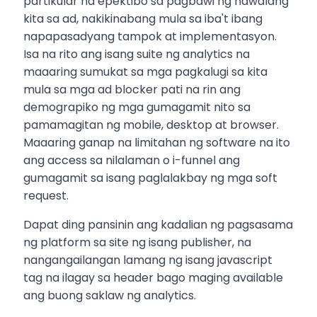
partikular na epektibo sa pagbawi ng nawalang
kita sa ad, nakikinabang mula sa iba't ibang
napapasadyang tampok at implementasyon.
Isa na rito ang isang suite ng analytics na
maaaring sumukat sa mga pagkalugi sa kita
mula sa mga ad blocker pati na rin ang
demograpiko ng mga gumagamit nito sa
pamamagitan ng mobile, desktop at browser.
Maaaring ganap na limitahan ng software na ito
ang access sa nilalaman o i-funnel ang
gumagamit sa isang paglalakbay ng mga soft
request.
Dapat ding pansinin ang kadalian ng pagsasama
ng platform sa site ng isang publisher, na
nangangailangan lamang ng isang javascript
tag na ilagay sa header bago maging available
ang buong saklaw ng analytics.