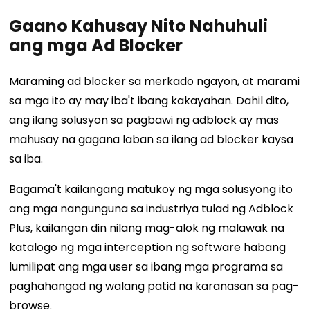
Gaano Kahusay Nito Nahuhuli
ang mga Ad Blocker
Maraming ad blocker sa merkado ngayon, at marami
sa mga ito ay may iba't ibang kakayahan. Dahil dito,
ang ilang solusyon sa pagbawi ng adblock ay mas
mahusay na gagana laban sa ilang ad blocker kaysa
sa iba.
Bagama't kailangang matukoy ng mga solusyong ito
ang mga nangunguna sa industriya tulad ng Adblock
Plus, kailangan din nilang mag-alok ng malawak na
katalogo ng mga interception ng software habang
lumilipat ang mga user sa ibang mga programa sa
paghahangad ng walang patid na karanasan sa pag-
browse.