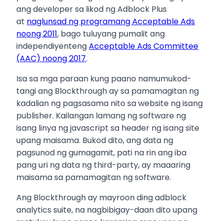
ang developer sa likod ng Adblock Plus
at
naglunsad ng programang Acceptable Ads
noong 2011
, bago tuluyang pumalit ang
independiyenteng
Acceptable Ads Committee
(AAC) noong 2017
.
Isa sa mga paraan kung paano namumukod-
tangi ang Blockthrough ay sa pamamagitan ng
kadalian ng pagsasama nito sa website ng isang
publisher. Kailangan lamang ng software ng
isang linya ng javascript sa header ng isang site
upang maisama. Bukod dito, ang data ng
pagsunod ng gumagamit, pati na rin ang iba
pang uri ng data ng third-party, ay maaaring
maisama sa pamamagitan ng software.
Ang Blockthrough ay mayroon ding adblock
analytics suite, na nagbibigay-daan dito upang