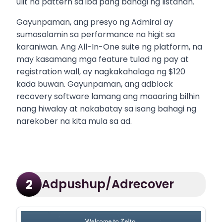
ulit na pattern sa iba pang bahagi ng listahan.
Gayunpaman, ang presyo ng Admiral ay
sumasalamin sa performance na higit sa
karaniwan. Ang All-In-One suite ng platform, na
may kasamang mga feature tulad ng pay at
registration wall, ay nagkakahalaga ng $120
kada buwan. Gayunpaman, ang adblock
recovery software lamang ang maaaring bilhin
nang hiwalay at nakabatay sa isang bahagi ng
narekober na kita mula sa ad.
Adpushup/Adrecover
2