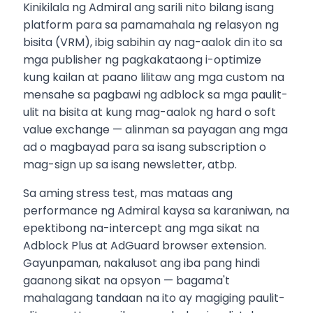
Kinikilala ng Admiral ang sarili nito bilang isang
platform para sa pamamahala ng relasyon ng
bisita (VRM), ibig sabihin ay nag-aalok din ito sa
mga publisher ng pagkakataong i-optimize
kung kailan at paano lilitaw ang mga custom na
mensahe sa pagbawi ng adblock sa mga paulit-
ulit na bisita at kung mag-aalok ng hard o soft
value exchange — alinman sa payagan ang mga
ad o magbayad para sa isang subscription o
mag-sign up sa isang newsletter, atbp.
Sa aming stress test, mas mataas ang
performance ng Admiral kaysa sa karaniwan, na
epektibong na-intercept ang mga sikat na
Adblock Plus at AdGuard browser extension.
Gayunpaman, nakalusot ang iba pang hindi
gaanong sikat na opsyon — bagama't
mahalagang tandaan na ito ay magiging paulit-