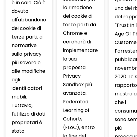
è in calo. Ciò è
la rimozione
uno dei ri
dovuto
dei cookie di
del rapp
all'abbandono
terze parti da
"Trust In
dei cookie di
Chrome e
Age Of T
terze parti, a
cercherà di
Customer
normative
implementare
Forrester
sulla privacy
la sua
pubblica
più severe e
proposta
novembr
alle modifiche
Privacy
2020. Lo 
agli
Sandbox più
rapporto
identificatori
avanzata,
mostra 
mobili.
Federated
che i
Tuttavia,
Learning of
consumat
l'utilizzo di dati
Cohorts
sono se
proprietari è
(FLoC), entro
più
stato
la fine del
preoccup