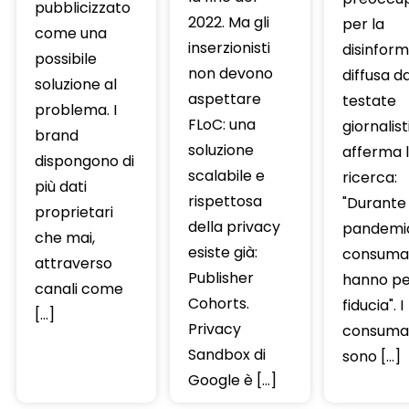
pubblicizzato
2022. Ma gli
per la
come una
inserzionisti
disinfor
possibile
non devono
diffusa da
soluzione al
aspettare
testate
problema. I
FLoC: una
giornalist
brand
soluzione
afferma 
dispongono di
scalabile e
ricerca:
più dati
rispettosa
"Durante 
proprietari
della privacy
pandemia
che mai,
esiste già:
consumat
attraverso
Publisher
hanno pe
canali come
Cohorts.
fiducia". I
[…]
Privacy
consumat
Sandbox di
sono […]
Google è […]