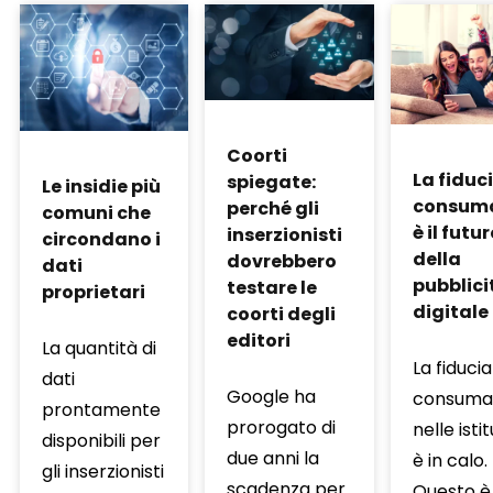
Coorti
La fiduc
spiegate:
Le insidie ​​più
consuma
perché gli
comuni che
è il futu
inserzionisti
circondano i
della
dovrebbero
dati
pubblici
testare le
proprietari
digitale
coorti degli
editori
La quantità di
La fiducia
dati
Google ha
consumat
prontamente
prorogato di
nelle istit
disponibili per
due anni la
è in calo.
gli inserzionisti
scadenza per
Questo è