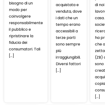
bisogno di un
acquistata e
di noi
modo per
venduta, dove
lavor
coinvolgere
i dati che un
casa.
responsabilmente
tempo erano
socie
il pubblico e
accessibili a
ricer
ripristinare la
terze parti
ha pr
fiducia dei
sono sempre
che o
consumatori. Tali
più
zett
[…]
irraggiungibili.
(ZB) d
Diversi fattori
sono 
[…]
creati
acquis
copia
consu
[…]