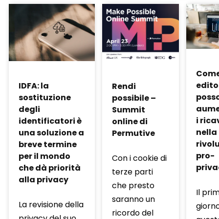
Come 
edito
IDFA: la
Rendi
poss
sostituzione
possibile –
aume
degli
Summit
i rica
identificatori è
online di
nella
una soluzione a
Permutive
rivol
breve termine
pro-
per il mondo
Con i cookie di
priva
che dà priorità
terze parti
alla privacy
che presto
Il pri
saranno un
La revisione della
giorno
ricordo del
privacy del suo