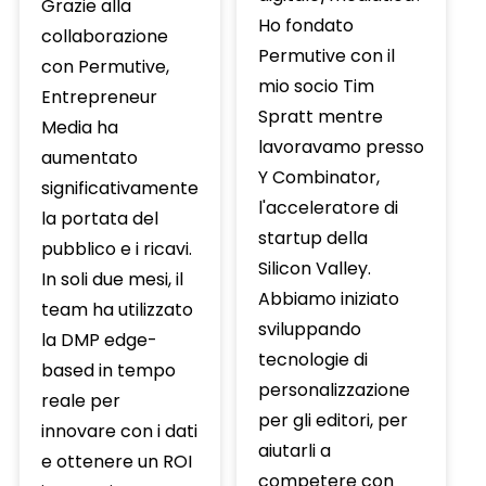
Grazie alla
Ho fondato
collaborazione
Permutive con il
con Permutive,
mio socio Tim
Entrepreneur
Spratt mentre
Media ha
lavoravamo presso
aumentato
Y Combinator,
significativamente
l'acceleratore di
la portata del
startup della
pubblico e i ricavi.
Silicon Valley.
In soli due mesi, il
Abbiamo iniziato
team ha utilizzato
sviluppando
la DMP edge-
tecnologie di
based in tempo
personalizzazione
reale per
per gli editori, per
innovare con i dati
aiutarli a
e ottenere un ROI
competere con