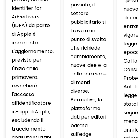
quest
passato, il
Identifier for
nuov
settore
Advertisers
decen
pubblicitario si
(IDFA) da parte
entrat
trova a un
di Apple è
vigor
punto di svolta
imminente.
legge
che richiede
L'aggiornamento,
epocal
cambiamento,
previsto per
Califo
nuove idee e la
l'inizio della
Cons
collaborazione
primavera,
Prote
di menti
revocherà
Act. L
diverse.
l'accesso
legge
Permutive, la
all'identificatore
stata
piattaforma
in-app di Apple,
segue
dati per editori
escludendo il
meno 
basata
tracciamento
anni l
sull'edge
degli utenti a fini