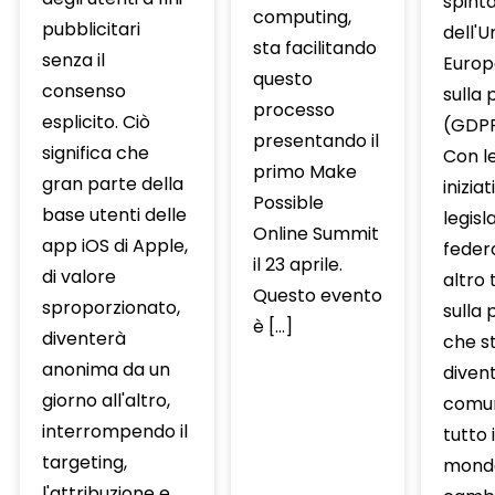
spint
computing,
pubblicitari
dell'U
sta facilitando
senza il
Europ
questo
consenso
sulla 
processo
esplicito. Ciò
(GDPR
presentando il
significa che
Con l
primo Make
gran parte della
iniziat
Possible
base utenti delle
legisl
Online Summit
app iOS di Apple,
federa
il 23 aprile.
di valore
altro 
Questo evento
sproporzionato,
sulla 
è […]
diventerà
che s
anonima da un
diven
giorno all'altro,
comun
interrompendo il
tutto i
targeting,
mondo
l'attribuzione e