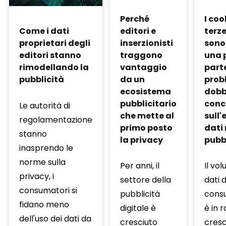
Perché
I coo
editori e
terze
Come i dati
inserzionisti
sono
proprietari degli
traggono
una 
editori stanno
vantaggio
parte
rimodellando la
da un
prob
pubblicità
ecosistema
dob
pubblicitario
conc
Le autorità di
che mette al
sull'
regolamentazione
primo posto
dati 
stanno
la privacy
pubb
inasprendo le
norme sulla
Per anni, il
Il vol
privacy, i
settore della
dati d
consumatori si
pubblicità
cons
fidano meno
digitale è
è in 
dell'uso dei dati da
cresciuto
cresc