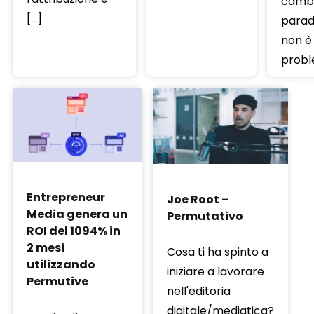
cambi
[…]
para
non è 
prob
Entrepreneur
Joe Root –
Media genera un
Permutativo
ROI del 1094% in
2 mesi
Cosa ti ha spinto a
utilizzando
iniziare a lavorare
Permutive
nell'editoria
digitale/mediatica?