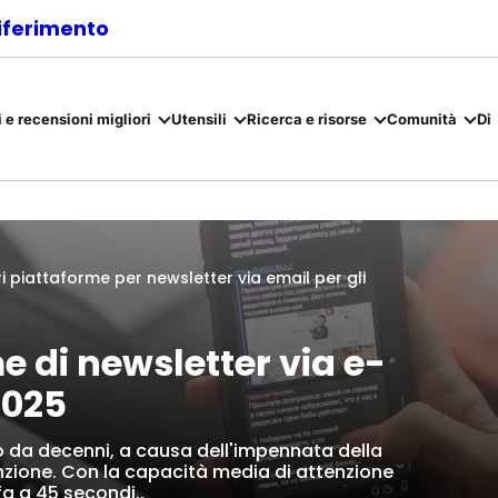
riferimento
 e recensioni migliori
Utensili
Ricerca e risorse
Comunità
Di
ri piattaforme per newsletter via email per gli
e di newsletter via e-
2025
lo da decenni, a causa dell'impennata della
nzione. Con la capacità media di attenzione
fa a 45 secondi..