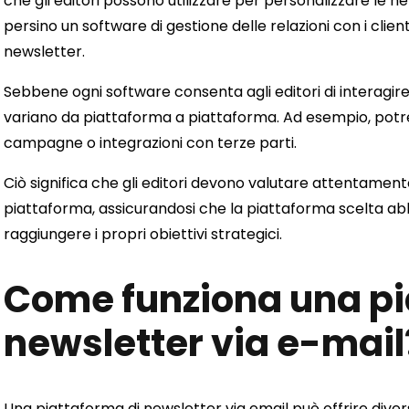
che gli editori possono utilizzare per personalizzare le ne
persino un software di gestione delle relazioni con i clien
newsletter.
Sebbene ogni software consenta agli editori di interagire c
variano da piattaforma a piattaforma. Ad esempio, potreb
campagne o integrazioni con terze parti.
Ciò significa che gli editori devono valutare attentamente
piattaforma, assicurandosi che la piattaforma scelta abb
raggiungere i propri obiettivi strategici.
Come funziona una pi
newsletter via e-mail
Una piattaforma di newsletter via email può offrire diversi 