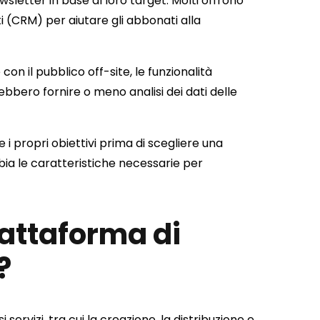
wsletter in base al loro target. Molti offrono
ti (CRM) per aiutare gli abbonati alla
on il pubblico off-site, le funzionalità
bero fornire o meno analisi dei dati delle
 i propri obiettivi prima di scegliere una
ia le caratteristiche necessarie per
attaforma di
?
servizi, tra cui la creazione, la distribuzione e