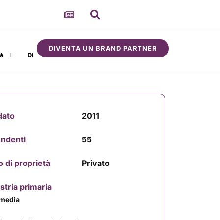
DIVENTA UN BRAND PARTNER
tà
Di
dato
2011
endenti
55
o di proprietà
Privato
stria primaria
 media