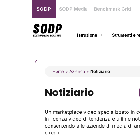
SODP
SODP Media
Benchmark Grid
Istruzione
Strumenti e r
Home
>
Azienda
>
Notiziario
Notiziario
Un marketplace video specializzato in co
in licenza video di tendenza e ultime not
consentendo alle aziende di media di arri
e reali.