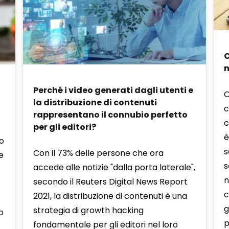
C
n
Perché i video generati dagli utenti e
O
la distribuzione di contenuti
c
rappresentano il connubio perfetto
c
per gli editori?
è
no
s
Con il 73% delle persone che ora
e
s
accede alle notizie "dalla porta laterale",
n
secondo il Reuters Digital News Report
c
2021, la distribuzione di contenuti è una
g
strategia di growth hacking
o
p
fondamentale per gli editori nel loro