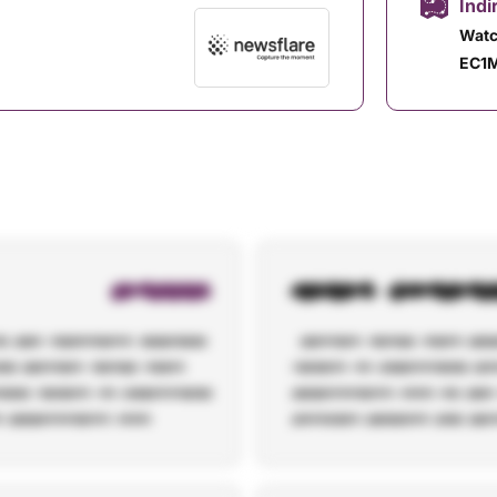
Indi
Watc
EC1M