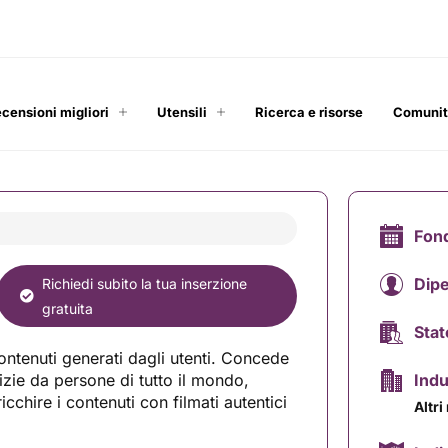
ecensioni migliori
Utensili
Ricerca e risorse
Comuni
Fon
Dip
Richiedi subito la tua inserzione
gratuita
Stat
ntenuti generati dagli utenti. Concede
izie da persone di tutto il mondo,
Indu
cchire i contenuti con filmati autentici
Altri