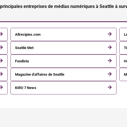
 principales entreprises de médias numériques à Seattle à surve
Allrecipies.com
L
Seattle Met
T
Foodista
H
Magazine d'affaires de Seattle
M
KIRO 7 News