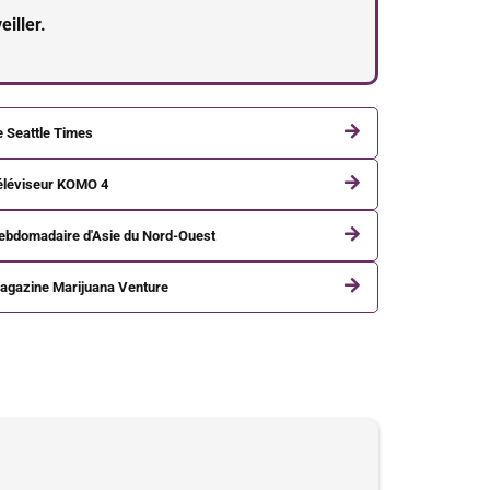
iller.
e Seattle Times
éléviseur KOMO 4
ebdomadaire d'Asie du Nord-Ouest
agazine Marijuana Venture