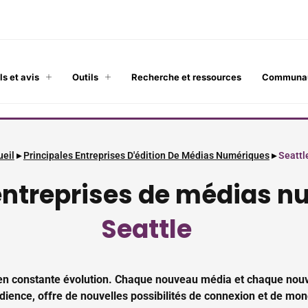
ls et avis
Outils
Recherche et ressources
Communa
ueil
▸
Principales Entreprises D'édition De Médias Numériques
▸
Seattl
ntreprises de médias n
Seattle
t en constante évolution. Chaque nouveau média et chaque nou
ience, offre de nouvelles possibilités de connexion et de moné