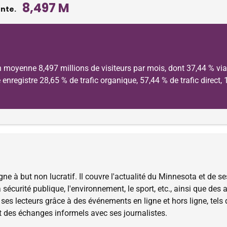
8,497 M
ente.
moyenne 8,497 millions de visiteurs par mois, dont 37,44 % via 
 enregistre 28,65 % de trafic organique, 57,44 % de trafic direct,
e à but non lucratif. Il couvre l'actualité du Minnesota et de se
écurité publique, l'environnement, le sport, etc., ainsi que des art
es lecteurs grâce à des événements en ligne et hors ligne, tels 
 des échanges informels avec ses journalistes.