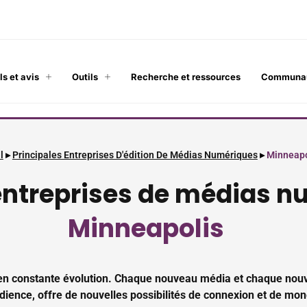
ls et avis
Outils
Recherche et ressources
Communa
l
▸
Principales Entreprises D'édition De Médias Numériques
▸
Minneapo
ntreprises de médias n
Minneapolis
t en constante évolution. Chaque nouveau média et chaque nou
ience, offre de nouvelles possibilités de connexion et de moné