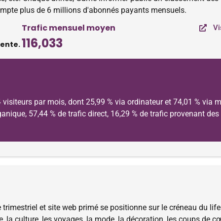
ompte plus de 6 millions d'abonnés payants mensuels.
Trafic mensuel moyen
Vi
116,033
dente.
siteurs par mois, dont 25,99 % via ordinateur et 74,01 % via mo
organique, 57,44 % de trafic direct, 16,29 % de trafic provenant de
trimestriel et site web primé se positionne sur le créneau du lif
e, la culture, les voyages, la mode, la décoration, les coups d