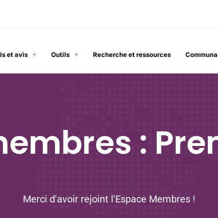
ls et avis
Outils
Recherche et ressources
Communa
embres : Pre
Merci d'avoir rejoint l'Espace Membres !