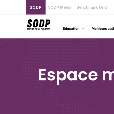
SODP
SODP Media
Benchmark Grid
Éducation
Meilleurs outi
Espace m