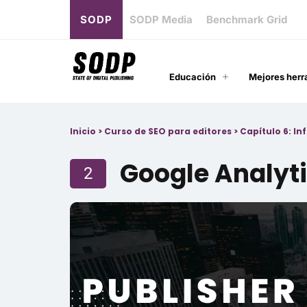
SODP
SODP Media
Benchmark Grid
Educación
Mejores herr
Inicio
>
Curso de SEO para editores
>
Capítulo 6: In
Google Analyt
2